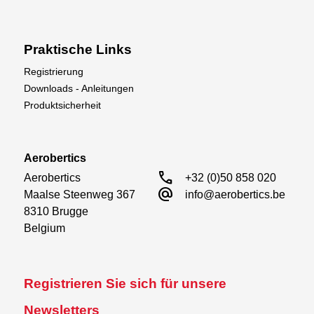
Praktische Links
Registrierung
Downloads - Anleitungen
Produktsicherheit
Aerobertics
call
Aerobertics

+32 (0)50 858 020
alternate_email
Maalse Steenweg 367

info@aerobertics.be
8310 Brugge

Belgium
Registrieren Sie sich für unsere
Newsletters