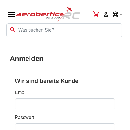
menu
shopping_cart
person
language
search
Anmelden
Wir sind bereits Kunde
Email
Passwort