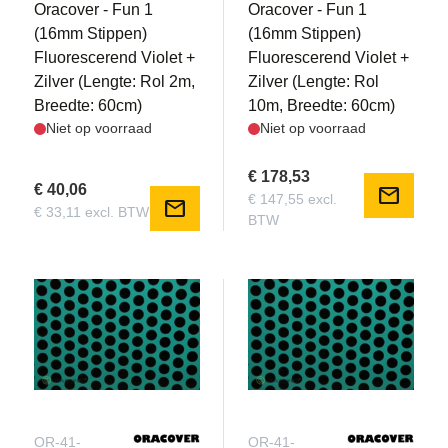
Oracover - Fun 1
Oracover - Fun 1
(16mm Stippen)
(16mm Stippen)
Fluorescerend Violet +
Fluorescerend Violet +
Zilver (Lengte: Rol 2m,
Zilver (Lengte: Rol
Breedte: 60cm)
10m, Breedte: 60cm)
Niet op voorraad
Niet op voorraad
€ 178,53
€ 40,06
mail
€ 147,55 excl.
mail
€ 33,11 excl. BTW
BTW
OR-41-
OR-41-