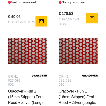
Niet op voorraad
Niet op voorraad
€ 178,53
€ 40,06
mail
€ 147,55 excl.
mail
€ 33,11 excl. BTW
BTW
OR-41-
OR-41-
023-091-
023-091-
002
010
Oracover - Fun 1
Oracover - Fun 1
(16mm Stippen) Ferri
(16mm Stippen) Ferri
Rood + Zilver (Lengte:
Rood + Zilver (Lengte: