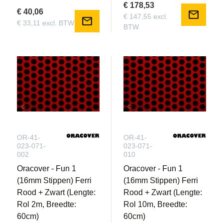
€ 178,53
€ 40,06
mail
€ 147,55 excl.
mail
€ 33,11 excl. BTW
BTW
OR-41-
OR-41-
023-071-
023-071-
002
010
Oracover - Fun 1
Oracover - Fun 1
(16mm Stippen) Ferri
(16mm Stippen) Ferri
Rood + Zwart (Lengte:
Rood + Zwart (Lengte:
Rol 2m, Breedte:
Rol 10m, Breedte:
60cm)
60cm)