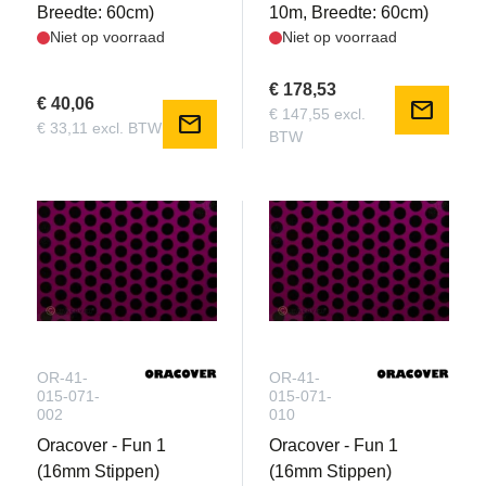
Breedte: 60cm)
10m, Breedte: 60cm)
Niet op voorraad
Niet op voorraad
€ 178,53
€ 40,06
mail
€ 147,55 excl.
mail
€ 33,11 excl. BTW
BTW
OR-41-
OR-41-
015-071-
015-071-
002
010
Oracover - Fun 1
Oracover - Fun 1
(16mm Stippen)
(16mm Stippen)