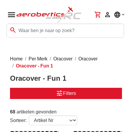
menu
shopping_cart
person
language
search
Home
Per Merk
Oracover
Oracover
Oracover - Fun 1
Oracover - Fun 1
tune
Filters
68
artikelen gevonden
Sorteer: