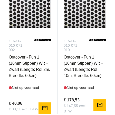
OR-41-
OR-41-
010-071-
010-071-
002
010
Oracover - Fun 1
Oracover - Fun 1
(16mm Stippen) Wit +
(16mm Stippen) Wit +
Zwart (Lengte: Rol 2m,
Zwart (Lengte: Rol
Breedte: 60cm)
10m, Breedte: 60cm)
Niet op voorraad
Niet op voorraad
€ 178,53
€ 40,06
mail
€ 147,55 excl.
mail
€ 33,11 excl. BTW
BTW