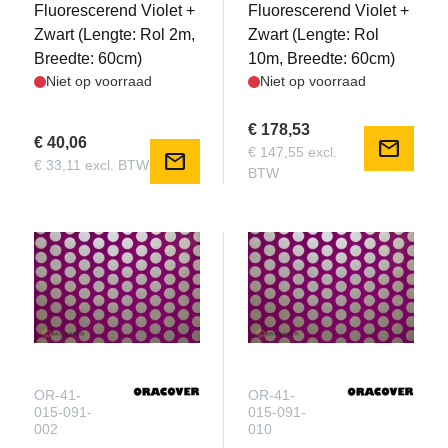
Fluorescerend Violet +
Fluorescerend Violet +
Zwart (Lengte: Rol 2m,
Zwart (Lengte: Rol
Breedte: 60cm)
10m, Breedte: 60cm)
Niet op voorraad
Niet op voorraad
€ 178,53
€ 40,06
mail
€ 147,55 excl.
mail
€ 33,11 excl. BTW
BTW
OR-41-
OR-41-
015-091-
015-091-
002
010