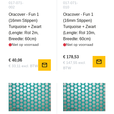
017-071-
017-071-
002
010
Oracover - Fun 1
Oracover - Fun 1
(16mm Stippen)
(16mm Stippen)
Turquoise + Zwart
Turquoise + Zwart
(Lengte: Rol 2m,
(Lengte: Rol 10m,
Breedte: 60cm)
Breedte: 60cm)
Niet op voorraad
Niet op voorraad
€ 178,53
€ 40,06
mail
€ 147,55 excl.
mail
€ 33,11 excl. BTW
BTW