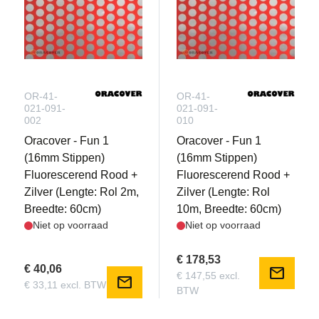
OR-41-
OR-41-
021-091-
021-091-
002
010
Oracover - Fun 1
Oracover - Fun 1
(16mm Stippen)
(16mm Stippen)
Fluorescerend Rood +
Fluorescerend Rood +
Zilver (Lengte: Rol 2m,
Zilver (Lengte: Rol
Breedte: 60cm)
10m, Breedte: 60cm)
Niet op voorraad
Niet op voorraad
€ 178,53
€ 40,06
mail
€ 147,55 excl.
mail
€ 33,11 excl. BTW
BTW