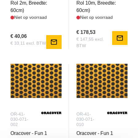
Rol 2m, Breedte:
Rol 10m, Breedte:
60cm)
60cm)
Niet op voorraad
Niet op voorraad
€ 178,53
€ 40,06
mail
€ 147,55 excl.
mail
€ 33,11 excl. BTW
BTW
OR-41-
OR-41-
030-071-
030-071-
002
010
Oracover - Fun 1
Oracover - Fun 1