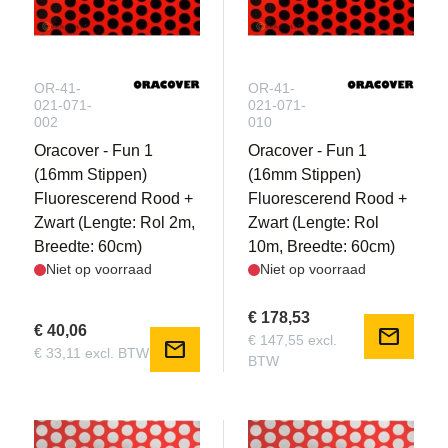
OR-41-
OR-41-
021-071-
021-071-
002
010
Oracover - Fun 1
Oracover - Fun 1
(16mm Stippen)
(16mm Stippen)
Fluorescerend Rood +
Fluorescerend Rood +
Zwart (Lengte: Rol 2m,
Zwart (Lengte: Rol
Breedte: 60cm)
10m, Breedte: 60cm)
Niet op voorraad
Niet op voorraad
€ 178,53
€ 40,06
mail
€ 147,55 excl.
mail
€ 33,11 excl. BTW
BTW