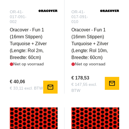
OR-41-
OR-41-
017-091-
017-091-
002
010
Oracover - Fun 1
Oracover - Fun 1
(16mm Stippen)
(16mm Stippen)
Turquoise + Zilver
Turquoise + Zilver
(Lengte: Rol 2m,
(Lengte: Rol 10m,
Breedte: 60cm)
Breedte: 60cm)
Niet op voorraad
Niet op voorraad
€ 178,53
€ 40,06
mail
€ 147,55 excl.
mail
€ 33,11 excl. BTW
BTW