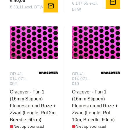
€ 40,06
mail
€ 147,55 excl.
mail
€ 33,11 excl. BTW
BTW
OR-41-
OR-41-
014-071-
014-071-
002
010
Oracover - Fun 1
Oracover - Fun 1
(16mm Stippen)
(16mm Stippen)
Fluorescerend Roze +
Fluorescerend Roze +
Zwart (Lengte: Rol 2m,
Zwart (Lengte: Rol
Breedte: 60cm)
10m, Breedte: 60cm)
Niet op voorraad
Niet op voorraad