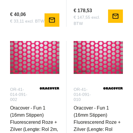
€ 178,53
€ 40,06
mail
€ 147,55 excl.
mail
€ 33,11 excl. BTW
BTW
OR-41-
OR-41-
014-091-
014-091-
002
010
Oracover - Fun 1
Oracover - Fun 1
(16mm Stippen)
(16mm Stippen)
Fluorescerend Roze +
Fluorescerend Roze +
Zilver (Lengte: Rol 2m,
Zilver (Lengte: Rol