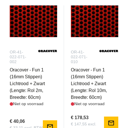
OR-41-
OR-41-
022-071-
022-071-
002
010
Oracover - Fun 1
Oracover - Fun 1
(16mm Stippen)
(16mm Stippen)
Lichtrood + Zwart
Lichtrood + Zwart
(Lengte: Rol 2m,
(Lengte: Rol 10m,
Breedte: 60cm)
Breedte: 60cm)
Niet op voorraad
Niet op voorraad
€ 178,53
€ 40,06
mail
€ 147,55 excl.
mail
€ 33,11 excl. BTW