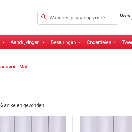
search
Uw wi
a
Aandrijvingen
Besturingen
Onderdelen
Twe
acover - Mat
26
artikelen gevonden