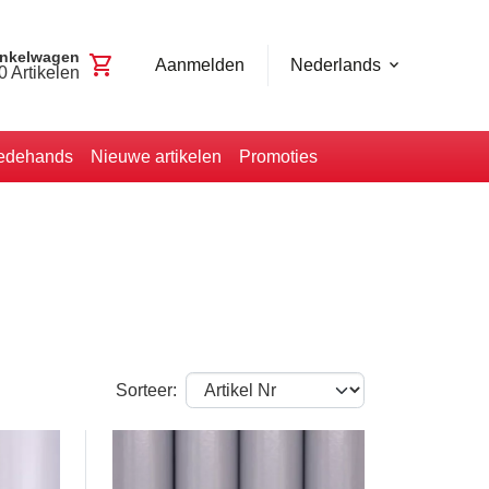
nkelwagen
shopping_cart
Aanmelden
Nederlands
0
Artikelen
edehands
Nieuwe artikelen
Promoties
Sorteer: