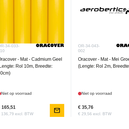
R-34-033-
OR-34-043-
10
002
racover - Mat - Cadmium Geel
Oracover - Mat - Mei Gro
Lengte: Rol 10m, Breedte:
(Lengte: Rol 2m, Breedt
60cm)
Niet op voorraad
Niet op voorraad
 165,51
€ 35,76
mail
 136,79 excl. BTW
€ 29,56 excl. BTW