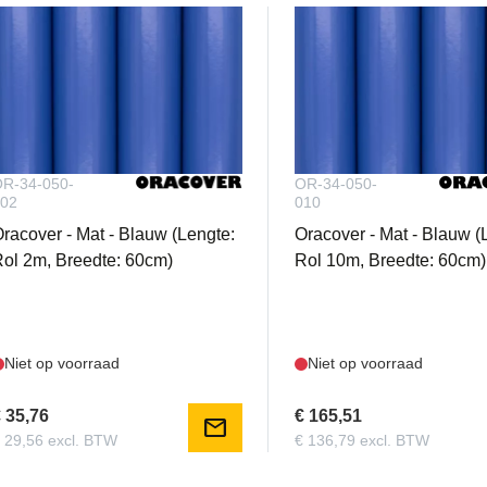
R-34-050-
OR-34-050-
02
010
racover - Mat - Blauw (Lengte:
Oracover - Mat - Blauw (
ol 2m, Breedte: 60cm)
Rol 10m, Breedte: 60cm)
Niet op voorraad
Niet op voorraad
 35,76
€ 165,51
mail
 29,56 excl. BTW
€ 136,79 excl. BTW