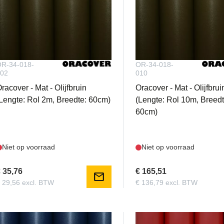
R-34-018-
OR-34-018-
02
010
racover - Mat - Olijfbruin
Oracover - Mat - Olijfbrui
Lengte: Rol 2m, Breedte: 60cm)
(Lengte: Rol 10m, Breedt
60cm)
Niet op voorraad
Niet op voorraad
 35,76
€ 165,51
mail
 29,56 excl. BTW
€ 136,79 excl. BTW