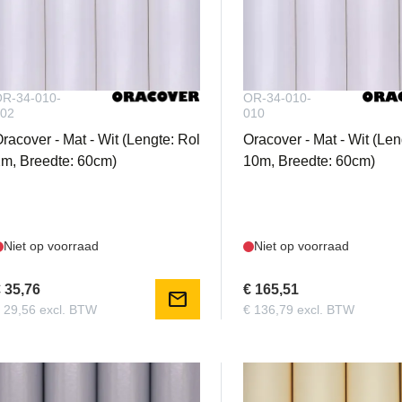
R-34-010-
OR-34-010-
02
010
racover - Mat - Wit (Lengte: Rol
Oracover - Mat - Wit (Len
m, Breedte: 60cm)
10m, Breedte: 60cm)
Niet op voorraad
Niet op voorraad
 35,76
€ 165,51
mail
 29,56 excl. BTW
€ 136,79 excl. BTW