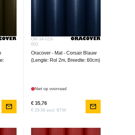
OR-34-019-
002
n
Oracover - Mat - Corsair Blauw
e:
(Lengte: Rol 2m, Breedte: 60cm)
Niet op voorraad
€ 35,76
mail
mail
€ 29,56 excl. BTW