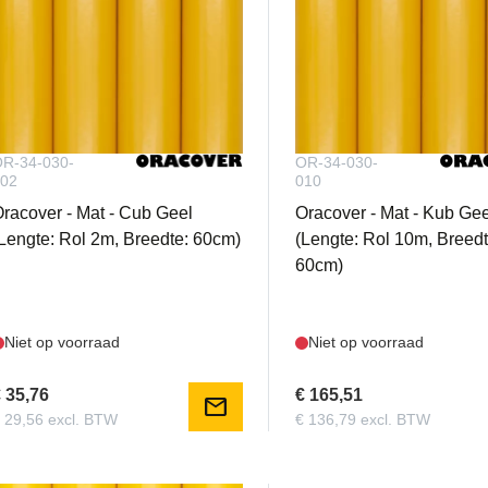
R-34-030-
OR-34-030-
02
010
racover - Mat - Cub Geel
Oracover - Mat - Kub Gee
Lengte: Rol 2m, Breedte: 60cm)
(Lengte: Rol 10m, Breedt
60cm)
Niet op voorraad
Niet op voorraad
 35,76
€ 165,51
mail
 29,56 excl. BTW
€ 136,79 excl. BTW