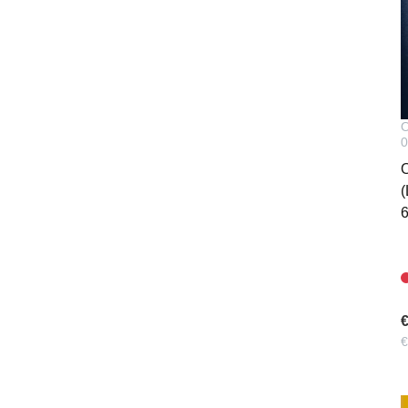
O
0
O
(
€
€