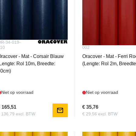
R-34-019-
OR-34-023-
10
002
racover - Mat - Corsair Blauw
Oracover - Mat - Ferri R
Lengte: Rol 10m, Breedte:
(Lengte: Rol 2m, Breedt
60cm)
Niet op voorraad
Niet op voorraad
 165,51
€ 35,76
mail
 136,79 excl. BTW
€ 29,56 excl. BTW