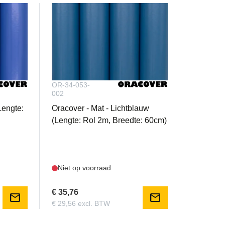
OR-34-053-
002
Lengte:
Oracover - Mat - Lichtblauw
(Lengte: Rol 2m, Breedte: 60cm)
Niet op voorraad
€ 35,76
mail
mail
€ 29,56 excl. BTW