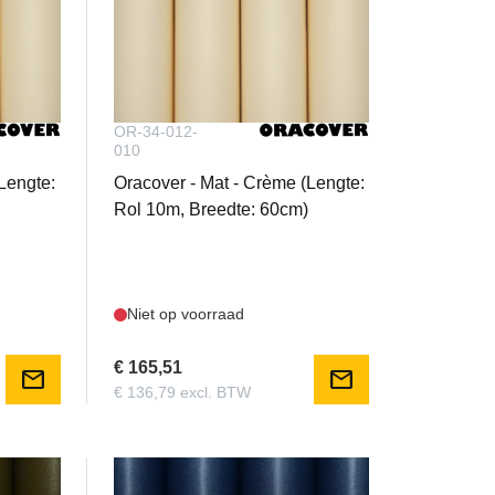
OR-34-012-
010
Lengte:
Oracover - Mat - Crème (Lengte:
Rol 10m, Breedte: 60cm)
Niet op voorraad
€ 165,51
mail
mail
€ 136,79 excl. BTW