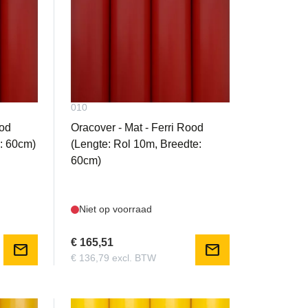
OR-34-023-
010
ood
Oracover - Mat - Ferri Rood
e: 60cm)
(Lengte: Rol 10m, Breedte:
60cm)
Niet op voorraad
€ 165,51
mail
mail
€ 136,79 excl. BTW