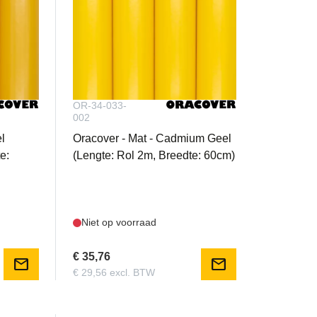
OR-34-033-
002
l
Oracover - Mat - Cadmium Geel
e:
(Lengte: Rol 2m, Breedte: 60cm)
Niet op voorraad
€ 35,76
mail
mail
€ 29,56 excl. BTW