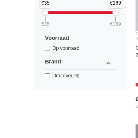
€35
€169
€35
€169
O
Voorraad
0
O
Op voorraad
2
Brand
expand_less
Oracover
(26)
€
€