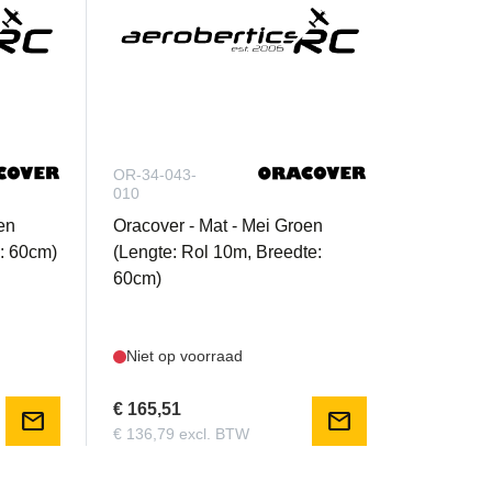
OR-34-043-
010
en
Oracover - Mat - Mei Groen
e: 60cm)
(Lengte: Rol 10m, Breedte:
60cm)
Niet op voorraad
€ 165,51
mail
mail
€ 136,79 excl. BTW