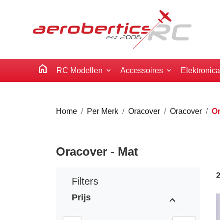
home
RC Modellen
Accessoires
Elektronic
Home
Per Merk
Oracover
Oracover
Or
Oracover - Mat
Filters
Prijs
expand_less