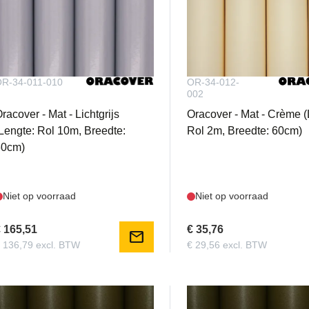
R-34-011-010
OR-34-012-
002
racover - Mat - Lichtgrijs
Oracover - Mat - Crème (
Lengte: Rol 10m, Breedte:
Rol 2m, Breedte: 60cm)
60cm)
Niet op voorraad
Niet op voorraad
 165,51
€ 35,76
mail
 136,79 excl. BTW
€ 29,56 excl. BTW