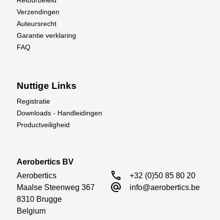
Retourbeleid
Verzendingen
Auteursrecht
Garantie verklaring
FAQ
Nuttige Links
Registratie
Downloads - Handleidingen
Productveiligheid
Aerobertics BV
call
Aerobertics

+32 (0)50 85 80 20
alternate_email
Maalse Steenweg 367

info@aerobertics.be
8310 Brugge

Belgium