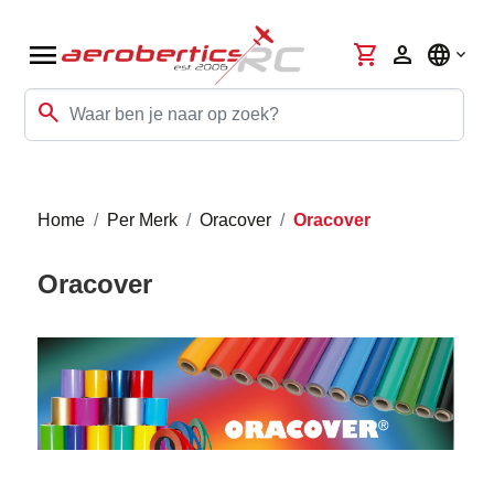
menu
shopping_cart
person
language
search
Home
Per Merk
Oracover
Oracover
Oracover