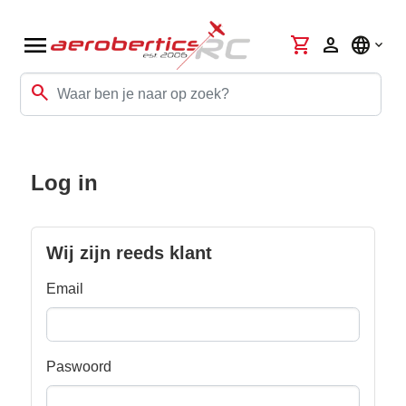
menu
shopping_cart
person
language
search
Log in
Wij zijn reeds klant
Email
Paswoord