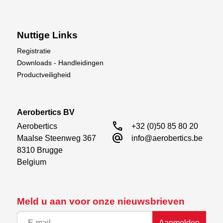
Nuttige Links
Registratie
Downloads - Handleidingen
Productveiligheid
Aerobertics BV
call
Aerobertics

+32 (0)50 85 80 20
alternate_email
Maalse Steenweg 367

info@aerobertics.be
8310 Brugge

Belgium
Meld u aan voor onze nieuwsbrieven
Aanmelden