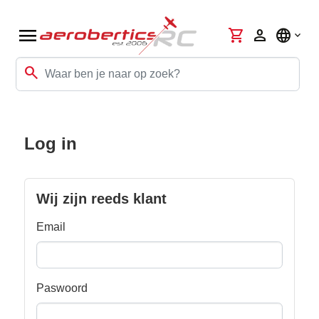
menu
shopping_cart
person
language
search
Log in
Wij zijn reeds klant
Email
Paswoord