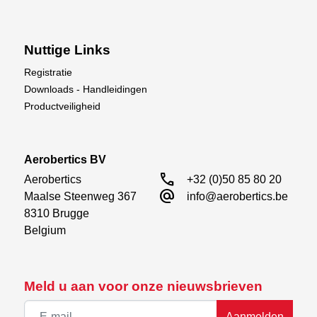
Nuttige Links
Registratie
Downloads - Handleidingen
Productveiligheid
Aerobertics BV
call
Aerobertics

+32 (0)50 85 80 20
alternate_email
Maalse Steenweg 367

info@aerobertics.be
8310 Brugge

Belgium
Meld u aan voor onze nieuwsbrieven
Aanmelden