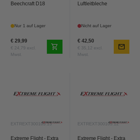
Beechcraft D18
Luftleitbleche
Nur 1 auf Lager
Nicht auf Lager
€ 29,99
€ 42,50
shopping_cart
mail
€ 24,79 excl.
€ 35,12 excl.
Mwst.
Mwst.
EXTREXT300105.13
EXTREXT300105.12
Extreme Flight - Extra
Extreme Flight - Extra