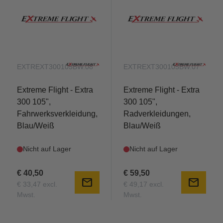
EXTREXT300105BW.08
EXTREXT300105BW.07
Extreme Flight - Extra
Extreme Flight - Extra
300 105",
300 105",
Fahrwerksverkleidung,
Radverkleidungen,
Blau/Weiß
Blau/Weiß
Nicht auf Lager
Nicht auf Lager
€ 40,50
€ 59,50
mail
mail
€ 33,47 excl.
€ 49,17 excl.
Mwst.
Mwst.