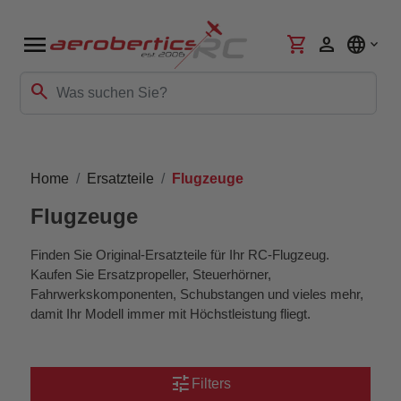
menu
shopping_cart
person
language
search
Home
Ersatzteile
Flugzeuge
Flugzeuge
Finden Sie Original-Ersatzteile für Ihr RC-Flugzeug.
Kaufen Sie Ersatzpropeller, Steuerhörner,
Fahrwerkskomponenten, Schubstangen und vieles mehr,
damit Ihr Modell immer mit Höchstleistung fliegt.
tune
Filters