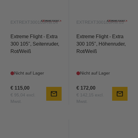
EXTREXT300105RW.04
EXTREXT300105RW.03
Extreme Flight - Extra
Extreme Flight - Extra
300 105", Seitenruder,
300 105", Höhenruder,
Rot/Weiß
Rot/Weiß
Nicht auf Lager
Nicht auf Lager
€ 115,00
€ 172,00
mail
mail
€ 95,04 excl.
€ 142,15 excl.
Mwst.
Mwst.