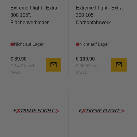
Extreme Flight - Extra
Extreme Flight - Extra
300 105",
300 105",
Flächenverbinder
Carbonfahrwerk
Nicht auf Lager
Nicht auf Lager
€ 89,90
€ 109,90
mail
mail
€ 74,30 excl.
€ 90,83 excl.
Mwst.
Mwst.