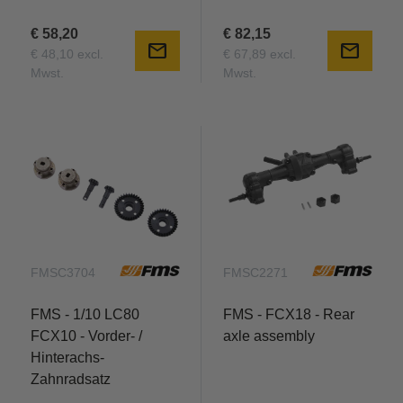
€ 58,20
€ 82,15
mail
mail
€ 48,10 excl.
€ 67,89 excl.
Mwst.
Mwst.
FMSC3704
FMSC2271
FMS - 1/10 LC80
FMS - FCX18 - Rear
FCX10 - Vorder- /
axle assembly
Hinterachs-
Zahnradsatz