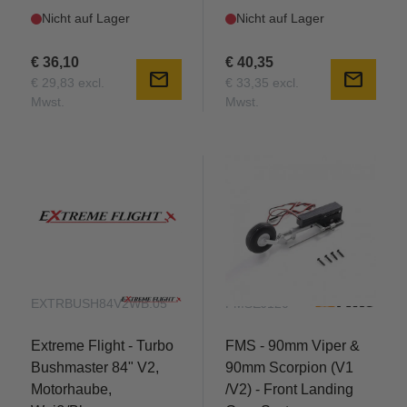
Nicht auf Lager
Nicht auf Lager
€ 36,10
€ 40,35
mail
mail
€ 29,83 excl.
€ 33,35 excl.
Mwst.
Mwst.
EXTRBUSH84V2WB.05
FMSEJ120
Extreme Flight - Turbo
FMS - 90mm Viper &
Bushmaster 84" V2,
90mm Scorpion (V1
Motorhaube,
/V2) - Front Landing