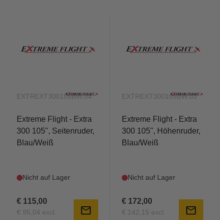
EXTREXT300105BW.04
EXTREXT300105BW.03
Extreme Flight - Extra
Extreme Flight - Extra
300 105", Seitenruder,
300 105", Höhenruder,
Blau/Weiß
Blau/Weiß
Nicht auf Lager
Nicht auf Lager
€ 115,00
€ 172,00
mail
mail
€ 95,04 excl.
€ 142,15 excl.