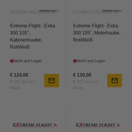
EXTREXT300105RW.06
EXTREXT300105RW.05
Extreme Flight - Extra
Extreme Flight - Extra
300 105",
300 105", Motorhaube,
Kabinenhaube,
Rot/Weiß
Rot/Weiß
Nicht auf Lager
Nicht auf Lager
€ 124,00
€ 130,00
mail
mail
€ 102,48 excl.
€ 107,44 excl.
Mwst.
Mwst.