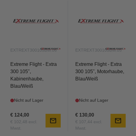
EXTREXT300105BW.06
EXTREXT300105BW.05
Extreme Flight - Extra
Extreme Flight - Extra
300 105",
300 105", Motorhaube,
Kabinenhaube,
Blau/Weiß
Blau/Weiß
Nicht auf Lager
Nicht auf Lager
€ 124,00
€ 130,00
mail
mail
€ 102,48 excl.
€ 107,44 excl.
Mwst.
Mwst.