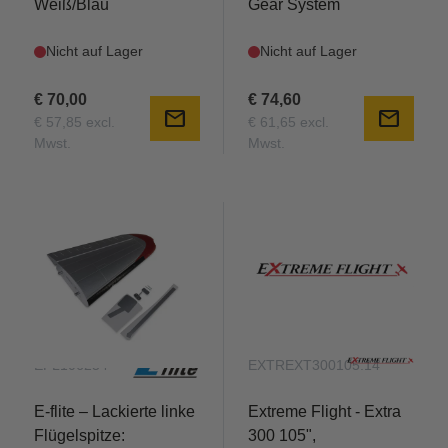
Weiß/Blau
Gear System
Nicht auf Lager
Nicht auf Lager
€ 70,00
€ 74,60
mail
mail
€ 57,85 excl.
€ 61,65 excl.
Mwst.
Mwst.
EFL106254
EXTREXT300105.14
E-flite – Lackierte linke
Extreme Flight - Extra
Flügelspitze:
300 105",