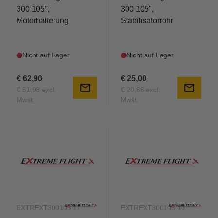
300 105",
300 105",
Motorhalterung
Stabilisatorrohr
Nicht auf Lager
Nicht auf Lager
€ 62,90
€ 25,00
mail
mail
€ 51,98 excl.
€ 20,66 excl.
Mwst.
Mwst.
EXTREXT300105.11
EXTREXT300105.10