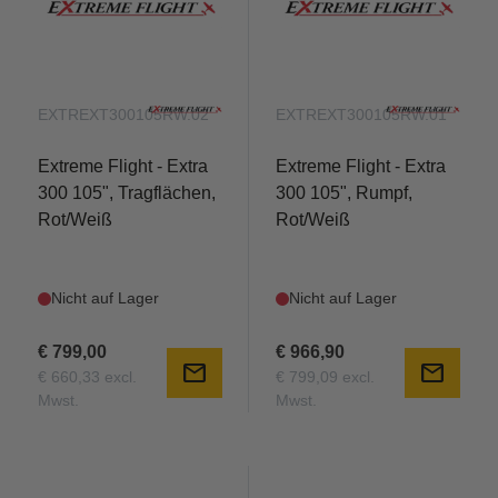
EXTREXT300105RW.02
EXTREXT300105RW.01
Extreme Flight - Extra
Extreme Flight - Extra
300 105", Tragflächen,
300 105", Rumpf,
Rot/Weiß
Rot/Weiß
Nicht auf Lager
Nicht auf Lager
€ 799,00
€ 966,90
mail
mail
€ 660,33 excl.
€ 799,09 excl.
Mwst.
Mwst.