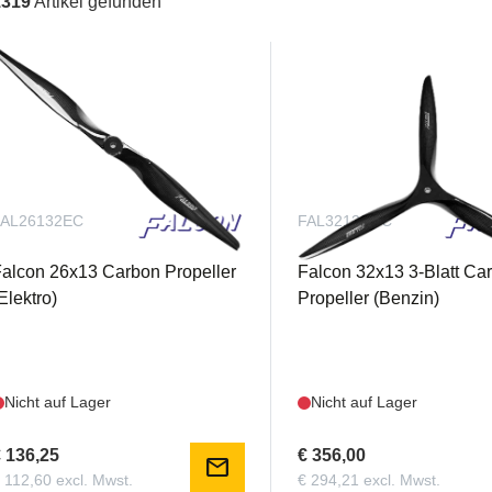
1319
Artikel gefunden
FAL26132EC
FAL32133GC
alcon 26x13 Carbon Propeller
Falcon 32x13 3-Blatt Ca
Elektro)
Propeller (Benzin)
Nicht auf Lager
Nicht auf Lager
 136,25
€ 356,00
mail
 112,60 excl. Mwst.
€ 294,21 excl. Mwst.