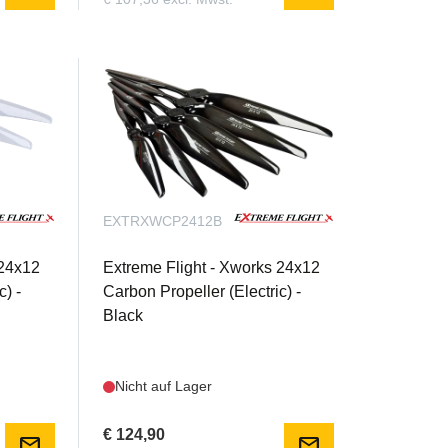
EXTRXWCP2412B
 24x12
Extreme Flight - Xworks 24x12
c) -
Carbon Propeller (Electric) -
Black
Nicht auf Lager
€ 124,90
mail
mail