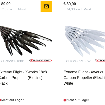
 89,90
€ 89,90
mail
 74,30 excl. Mwst.
€ 74,30 excl. Mwst.
EXTRXWCP188B
EXTRXWCP168W
xtreme Flight - Xworks 18x8
Extreme Flight - Xworks
arbon Propeller (Electric) -
Carbon Propeller (Electri
lack
White
Nicht auf Lager
Nicht auf Lager