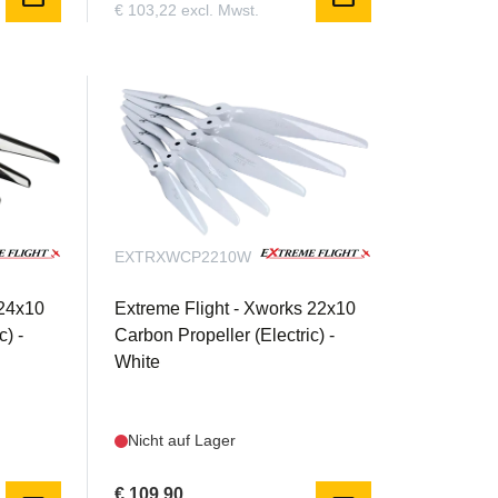
€ 103,22 excl. Mwst.
EXTRXWCP2210W
 24x10
Extreme Flight - Xworks 22x10
c) -
Carbon Propeller (Electric) -
White
Nicht auf Lager
€ 109,90