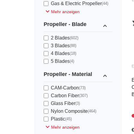
Gas & Electric Propeller
(44)
expand_more
Mehr anzeigen
Propeller - Blade
expand_less
2 Blades
(602)
3 Blades
(88)
4 Blades
(18)
5 Blades
(4)
Propeller - Material
expand_less
E
C
CAM-Carbon
(73)
B
Carbon Fiber
(307)
Glass Fiber
(3)
Nylon Composite
(464)
Plastic
(45)
expand_more
Mehr anzeigen
€