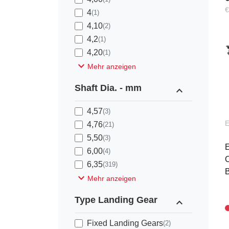
€
4
(1)
4,10
(2)
4,2
(1)
4,20
(1)
expand_more
Mehr anzeigen
Shaft Dia. - mm
expand_less
4,57
(3)
4,76
(21)
5,50
(3)
E
6,00
(4)
C
6,35
(319)
B
expand_more
Mehr anzeigen
Type Landing Gear
expand_less
Fixed Landing Gears
(2)