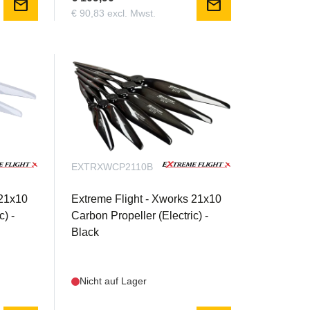
mail
mail
€ 90,83 excl. Mwst.
EXTRXWCP2110B
 21x10
Extreme Flight - Xworks 21x10
c) -
Carbon Propeller (Electric) -
Black
Nicht auf Lager