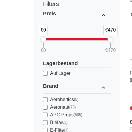
Filters
Preis
expand_less
€0
€470
€0
€470
Lagerbestand
F
Auf Lager
(
Brand
expand_less
Aerobertics
(5)
Aeronaut
(73)
APC Props
(585)
€
Biela
(63)
€
E-Flite
(1)