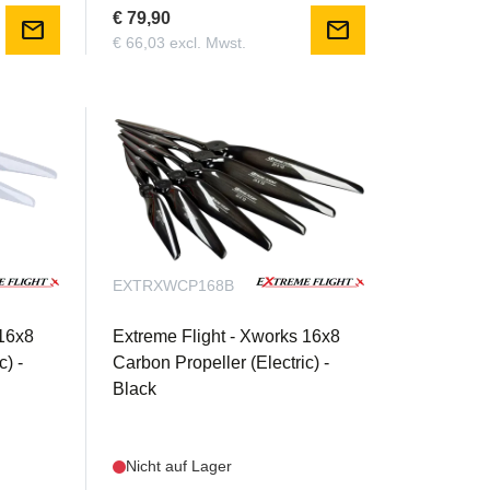
€ 79,90
mail
mail
€ 66,03 excl. Mwst.
EXTRXWCP168B
 16x8
Extreme Flight - Xworks 16x8
c) -
Carbon Propeller (Electric) -
Black
Nicht auf Lager