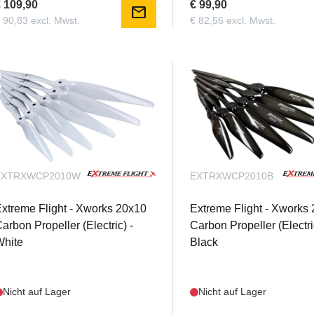
 109,90
€ 99,90
mail
 90,83 excl. Mwst.
€ 82,56 excl. Mwst.
EXTRXWCP2010W
EXTRXWCP2010B
xtreme Flight - Xworks 20x10
Extreme Flight - Xworks
arbon Propeller (Electric) -
Carbon Propeller (Electri
White
Black
Nicht auf Lager
Nicht auf Lager