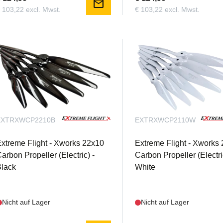
mail
 103,22 excl. Mwst.
€ 103,22 excl. Mwst.
EXTRXWCP2210B
EXTRXWCP2110W
xtreme Flight - Xworks 22x10
Extreme Flight - Xworks
arbon Propeller (Electric) -
Carbon Propeller (Electri
lack
White
Nicht auf Lager
Nicht auf Lager