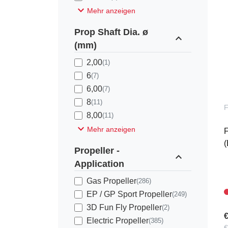
expand_more
Mehr anzeigen
Prop Shaft Dia. ø
expand_less
(mm)
2,00
(1)
6
(7)
6,00
(7)
8
(11)
8,00
(11)
expand_more
Mehr anzeigen
F
(
Propeller -
expand_less
Application
Gas Propeller
(286)
EP / GP Sport Propeller
(249)
3D Fun Fly Propeller
(2)
€
Electric Propeller
(385)
€