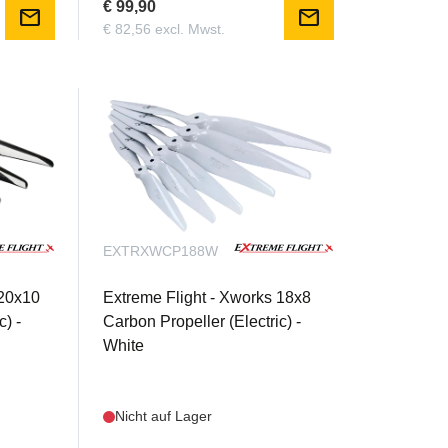
€ 99,90
mail
mail
€ 82,56 excl. Mwst.
EXTRXWCP188W
 20x10
Extreme Flight - Xworks 18x8
c) -
Carbon Propeller (Electric) -
White
Nicht auf Lager