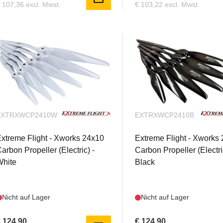
 107,36 excl. Mwst.
€ 103,22 excl. Mwst.
EXTRXWCP2410W
EXTRXWCP2410B
xtreme Flight - Xworks 24x10
Extreme Flight - Xworks
arbon Propeller (Electric) -
Carbon Propeller (Electri
White
Black
Nicht auf Lager
Nicht auf Lager
 124,90
€ 124,90