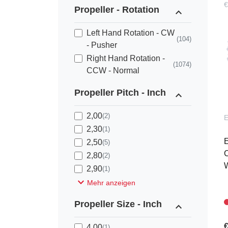
€
Propeller - Rotation
expand_less
Left Hand Rotation - CW
(104)
- Pusher
Right Hand Rotation -
(1074)
CCW - Normal
Propeller Pitch - Inch
expand_less
2,00
(2)
2,30
(1)
E
2,50
(5)
C
2,80
(2)
2,90
(1)
expand_more
Mehr anzeigen
Propeller Size - Inch
expand_less
€
4,00
(1)