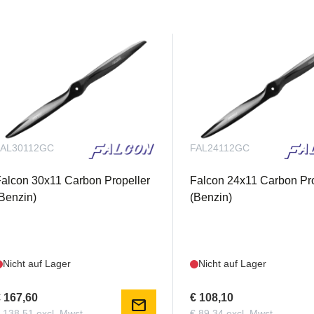
FAL30112GC
FAL24112GC
alcon 30x11 Carbon Propeller
Falcon 24x11 Carbon Pro
Benzin)
(Benzin)
Nicht auf Lager
Nicht auf Lager
 167,60
€ 108,10
mail
 138,51 excl. Mwst.
€ 89,34 excl. Mwst.