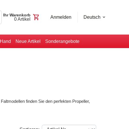
Ihr Warenkorb
shopping_cart
Anmelden
Deutsch
0
Artikel
-Hand
Neue Artikel
Sonderangebote
Faltmodellen finden Sie den perfekten Propeller,