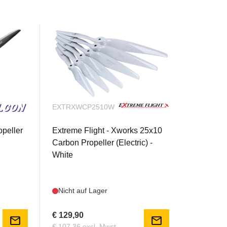
EXTRXWCP2510W
peller
Extreme Flight - Xworks 25x10
Carbon Propeller (Electric) -
White
Nicht auf Lager
€ 129,90
mail
mail
€ 107,36 excl. Mwst.