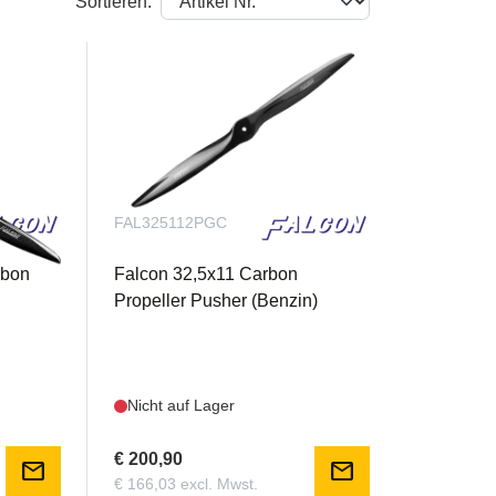
Sortieren:
FAL325112PGC
rbon
Falcon 32,5x11 Carbon
Propeller Pusher (Benzin)
Nicht auf Lager
€ 200,90
mail
mail
€ 166,03 excl. Mwst.