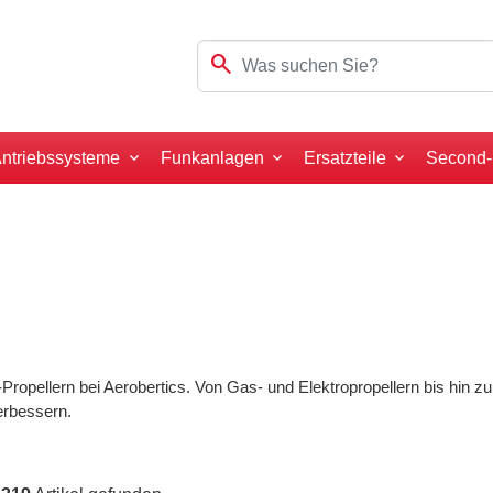
search
ntriebssysteme
Funkanlagen
Ersatzteile
Second
pellern bei Aerobertics. Von Gas- und Elektropropellern bis hin zu 
erbessern.