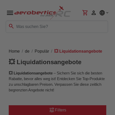
menu
shopping_cart
person
language
search
Home
de
Populär
💥 Liquidationsangebote
💥 Liquidationsangebote
💥 Liquidationsangebote
– Sichern Sie sich die besten
Rabatte, bevor alles weg ist! Entdecken Sie Top-Produkte
zu unschlagbaren Preisen. Verpassen Sie diese zeitlich
begrenzten Angebote nicht!
tune
Filters