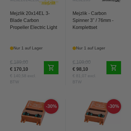
Mejzlik 20x14EL 3-
Mejzlik - Carbon
Blade Carbon
Spinner 3" / 76mm -
Propeller Electric Light
Komplettset
Nur 1 auf Lager
Nur 1 auf Lager
€ 189,00
€ 109,00
shopping_cart
shopping_cart
€ 170,10
€ 98,10
€ 140,58 excl.
€ 81,07 excl.
BTW
BTW
-30%
-30%