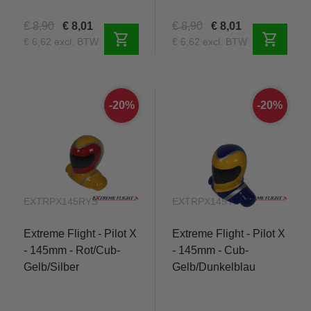
€ 8,90
€ 8,01
€ 8,90
€ 8,01
shopping_cart
shopping_cart
€ 6,62 excl. BTW
€ 6,62 excl. BTW
-20%
-20%
EXTRPX145RYS
EXTRPX145YBL
Extreme Flight - Pilot X
Extreme Flight - Pilot X
- 145mm - Rot/Cub-
- 145mm - Cub-
Gelb/Silber
Gelb/Dunkelblau