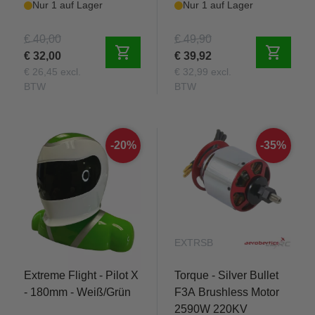
Nur 1 auf Lager
Nur 1 auf Lager
€ 40,00
€ 49,90
shopping_cart
shopping_cart
€ 32,00
€ 39,92
€ 26,45 excl.
€ 32,99 excl.
BTW
BTW
-20%
-35%
EXTRPX180WG
EXTRSB
Extreme Flight - Pilot X
Torque - Silver Bullet
- 180mm - Weiß/Grün
F3A Brushless Motor
2590W 220KV