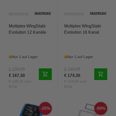
MPX550141
MPX550151
Multiplex WIngStabi
Multiplex WIngStabi
Evolution 12 Kanäle
Evolution 16 Kanal
Nur 1 auf Lager
Nur 1 auf Lager
€ 239,00
€ 249,00
shopping_cart
shopping_cart
€ 167,30
€ 174,30
€ 138,26 excl.
€ 144,05 excl.
BTW
BTW
-25%
-50%