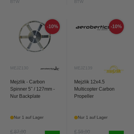
BTW
BTW
-10%
-10%
MEJZ130
MEJZ139
Mejzlik - Carbon
Mejzlik 12x4.5
Spinner 5" / 127mm -
Multicopter Carbon
Nur Backplate
Propeller
Nur 1 auf Lager
Nur 1 auf Lager
€ 87,00
€ 59,00