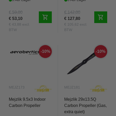
€ 59,00
€ 142,00
shopping_cart
shopping_cart
€ 53,10
€ 127,80
€ 43,88 excl.
€ 105,62 excl.
BTW
BTW
-10%
-10%
MEJZ173
MEJZ181
Mejzlik 9.5x3 Indoor
Mejzlik 29x13.5Q
Carbon Propeller
Carbon Propeller (Gas,
extra quiet)