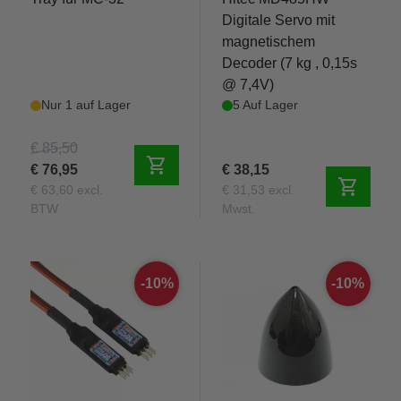
Digitale Servo mit
magnetischem
Decoder (7 kg , 0,15s
@ 7,4V)
Nur 1 auf Lager
5 Auf Lager
€ 85,50
shopping_cart
€ 76,95
€ 38,15
shopping_cart
€ 63,60 excl.
€ 31,53 excl.
BTW
Mwst.
-10%
-10%