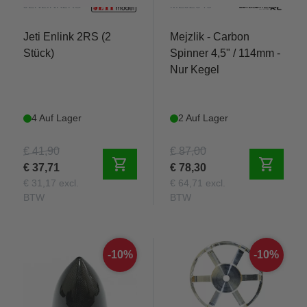
JENLINK2RS
MEJZ046
Jeti Enlink 2RS (2
Mejzlik - Carbon
Stück)
Spinner 4,5" / 114mm -
Nur Kegel
4 Auf Lager
2 Auf Lager
€ 41,90
€ 87,00
shopping_cart
shopping_cart
€ 37,71
€ 78,30
€ 31,17 excl.
€ 64,71 excl.
BTW
BTW
-10%
-10%