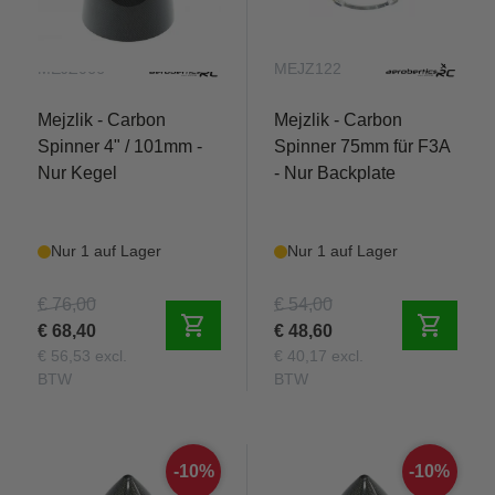
MEJZ066
MEJZ122
Mejzlik - Carbon
Mejzlik - Carbon
Spinner 4" / 101mm -
Spinner 75mm für F3A
Nur Kegel
- Nur Backplate
Nur 1 auf Lager
Nur 1 auf Lager
€ 76,00
€ 54,00
shopping_cart
shopping_cart
€ 68,40
€ 48,60
€ 56,53 excl.
€ 40,17 excl.
BTW
BTW
-10%
-10%