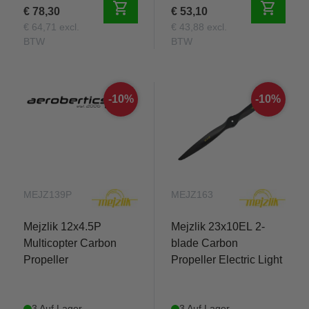
shopping_cart
shopping_cart
€ 78,30
€ 53,10
€ 64,71 excl.
€ 43,88 excl.
BTW
BTW
-10%
-10%
MEJZ139P
MEJZ163
Mejzlik 12x4.5P
Mejzlik 23x10EL 2-
Multicopter Carbon
blade Carbon
Propeller
Propeller Electric Light
3 Auf Lager
3 Auf Lager