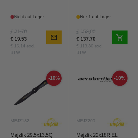
Nicht auf Lager
Nur 1 auf Lager
€ 21,70
€ 153,00
mail
shopping_cart
€ 19,53
€ 137,70
€ 16,14 excl.
€ 113,80 excl.
BTW
BTW
-10%
-10%
MEJZ182
MEJZ200
Mejzlik 29.5x13.5Q
Mejzlik 22x18R EL