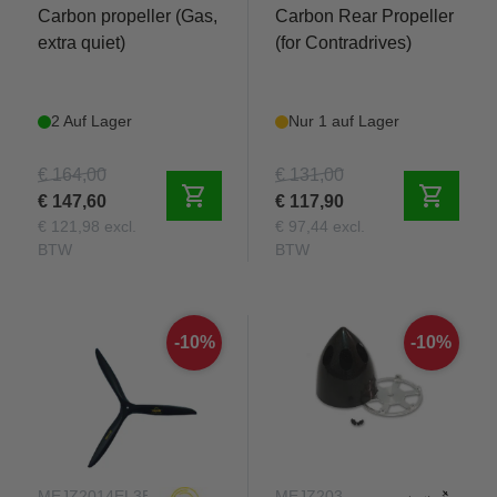
Carbon propeller (Gas,
Carbon Rear Propeller
extra quiet)
(for Contradrives)
2 Auf Lager
Nur 1 auf Lager
€ 164,00
€ 131,00
shopping_cart
shopping_cart
€ 147,60
€ 117,90
€ 121,98 excl.
€ 97,44 excl.
BTW
BTW
-10%
-10%
MEJZ2014EL3B
MEJZ203