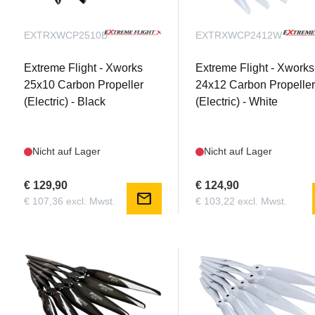
EXTRXWCP2510B
EXTRXWCP2412W
Extreme Flight - Xworks
Extreme Flight - Xworks
25x10 Carbon Propeller
24x12 Carbon Propelle
(Electric) - Black
(Electric) - White
Nicht auf Lager
Nicht auf Lager
€ 129,90
€ 124,90
mail
€ 107,36 excl. Mwst.
€ 103,22 excl. Mwst.