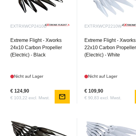
EXTRXWCP2410B
EXTRXWCP2210W
Extreme Flight - Xworks
Extreme Flight - Xworks
24x10 Carbon Propeller
22x10 Carbon Propelle
(Electric) - Black
(Electric) - White
Nicht auf Lager
Nicht auf Lager
€ 124,90
€ 109,90
mail
€ 103,22 excl. Mwst.
€ 90,83 excl. Mwst.