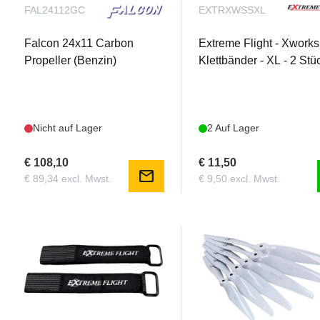
FAL24112GC
EXTRXWSSXL
Falcon 24x11 Carbon
Extreme Flight - Xworks
Propeller (Benzin)
Klettbänder - XL - 2 Stü
Nicht auf Lager
2 Auf Lager
€ 108,10
€ 11,50
mail
€ 89,34 excl. Mwst.
€ 9,50 excl. Mwst.