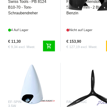
Swiss Tools - PB 8124
Falcon - Kohlenstoffspi
B10-70 - Torx-
5,5" / 140 mm - 2 Blatt - 
Schraubendreher
Benzin
4 Auf Lager
Nicht auf Lager
€ 11,30
€ 153,90
shopping_cart
€ 9,34 excl. Mwst.
€ 127,19 excl. Mwst.
EF-SPIN-
FAL32133GC
3.5W