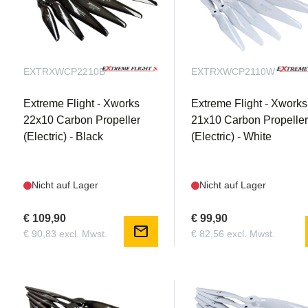
EXTRXWCP2210B
EXTRXWCP2110W
Extreme Flight - Xworks
Extreme Flight - Xworks
22x10 Carbon Propeller
21x10 Carbon Propelle
(Electric) - Black
(Electric) - White
Nicht auf Lager
Nicht auf Lager
€ 109,90
€ 99,90
mail
€ 90,83 excl. Mwst.
€ 82,56 excl. Mwst.