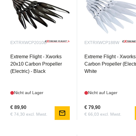
EXTRXWCP2010B
EXTRXWCP188W
Extreme Flight - Xworks
Extreme Flight - Xwork
20x10 Carbon Propeller
Carbon Propeller (Electr
(Electric) - Black
White
Nicht auf Lager
Nicht auf Lager
€ 89,90
€ 79,90
mail
€ 74,30 excl. Mwst.
€ 66,03 excl. Mwst.