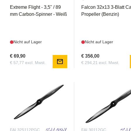
Extreme Flight - 3,5" / 89
Falcon 32x13 3-Blatt C
mm Carbon-Spinner - Weiß
Propeller (Benzin)
Nicht auf Lager
Nicht auf Lager
€ 69,90
€ 356,00
mail
€ 57,77 excl. Mwst.
€ 294,21 excl. Mwst.
FAL325112PGC
FAL30112GC