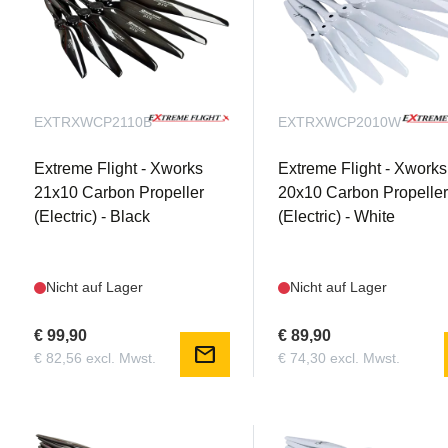
EXTRXWCP2110B
EXTRXWCP2010W
Extreme Flight - Xworks
Extreme Flight - Xworks
21x10 Carbon Propeller
20x10 Carbon Propelle
(Electric) - Black
(Electric) - White
Nicht auf Lager
Nicht auf Lager
€ 99,90
€ 89,90
mail
€ 82,56 excl. Mwst.
€ 74,30 excl. Mwst.