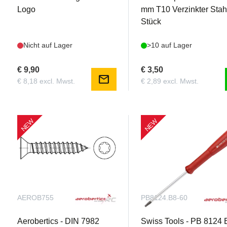
Logo
mm T10 Verzinkter Stahl
Stück
Nicht auf Lager
>10 auf Lager
€ 9,90
€ 3,50
mail
€ 8,18 excl. Mwst.
€ 2,89 excl. Mwst.
NEW
NEW
AEROB755
PB8124.B8-60
Aerobertics - DIN 7982
Swiss Tools - PB 8124 