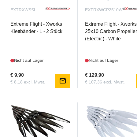
EXTRXWSSL
EXTRXWCP2510W
Extreme Flight - Xworks
Extreme Flight - Xworks
Klettbänder - L - 2 Stück
25x10 Carbon Propelle
(Electric) - White
Nicht auf Lager
Nicht auf Lager
€ 9,90
€ 129,90
mail
€ 8,18 excl. Mwst.
€ 107,36 excl. Mwst.