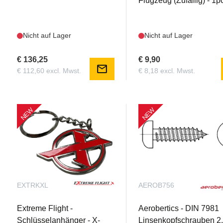
Flugzeug (Zufällig) - 1p
Nicht auf Lager
Nicht auf Lager
€ 136,25
€ 9,90
mail
€ 112,60 excl. Mwst.
€ 8,18 excl. Mwst.
NEW
NEW
EXTRKXL
AEROB756
Extreme Flight -
Aerobertics - DIN 7981
Schlüsselanhänger - X-
Linsenkopfschrauben 2