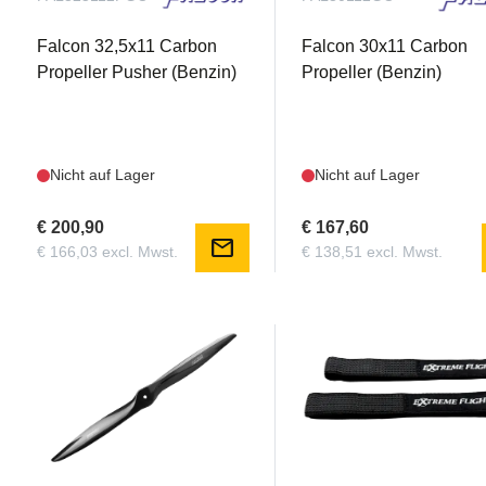
Falcon 32,5x11 Carbon
Falcon 30x11 Carbon
Propeller Pusher (Benzin)
Propeller (Benzin)
Nicht auf Lager
Nicht auf Lager
€ 200,90
€ 167,60
mail
€ 166,03 excl. Mwst.
€ 138,51 excl. Mwst.