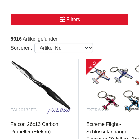
tune
Filters
6916
Artikel gefunden
Sortieren:
NEW
FAL26132EC
EXTRAKR
Falcon 26x13 Carbon
Extreme Flight -
Propeller (Elektro)
Schlüsselanhänger -