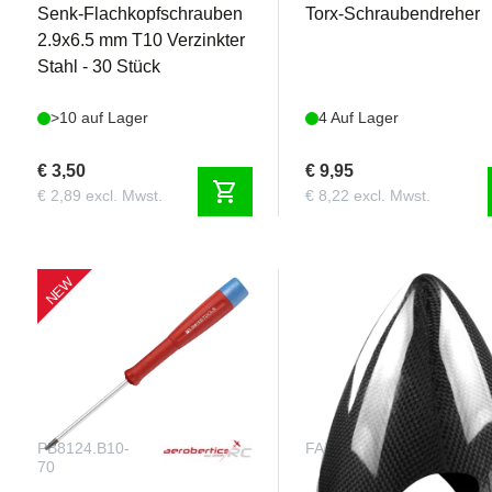
Senk-Flachkopfschrauben
Torx-Schraubendreher
2.9x6.5 mm T10 Verzinkter
Stahl - 30 Stück
>10 auf Lager
4 Auf Lager
€ 3,50
€ 9,95
shopping_cart
€ 2,89 excl. Mwst.
€ 8,22 excl. Mwst.
NEW
PB8124.B10-
FALSGA55
70