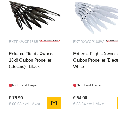
EXTRXWCP188B
EXTRXWCP168W
Extreme Flight - Xworks
Extreme Flight - Xwork
18x8 Carbon Propeller
Carbon Propeller (Electr
(Electric) - Black
White
Nicht auf Lager
Nicht auf Lager
€ 79,90
€ 64,90
mail
€ 66,03 excl. Mwst.
€ 53,64 excl. Mwst.