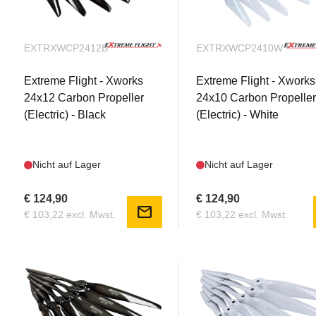
EXTRXWCP2412B
EXTRXWCP2410W
Extreme Flight - Xworks
Extreme Flight - Xworks
24x12 Carbon Propeller
24x10 Carbon Propelle
(Electric) - Black
(Electric) - White
Nicht auf Lager
Nicht auf Lager
€ 124,90
€ 124,90
mail
€ 103,22 excl. Mwst.
€ 103,22 excl. Mwst.