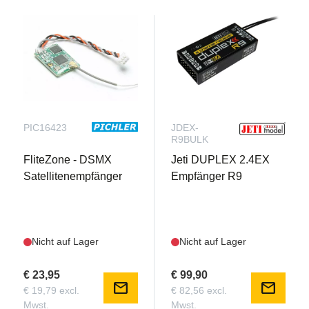
PIC16423
JDEX-
R9BULK
FliteZone - DSMX
Jeti DUPLEX 2.4EX
Satellitenempfänger
Empfänger R9
Nicht auf Lager
Nicht auf Lager
€ 23,95
€ 99,90
mail
mail
€ 19,79 excl.
€ 82,56 excl.
Mwst.
Mwst.