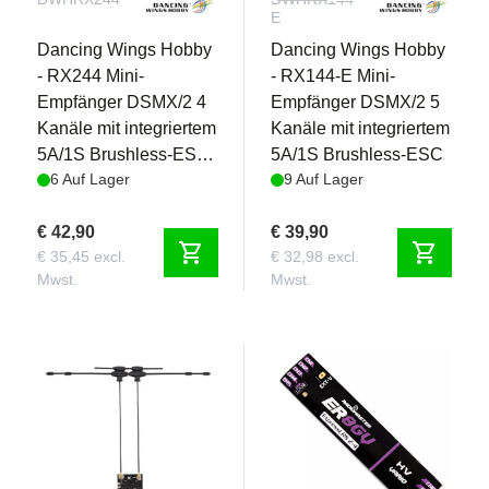
E
Dancing Wings Hobby
Dancing Wings Hobby
- RX244 Mini-
- RX144-E Mini-
Empfänger DSMX/2 4
Empfänger DSMX/2 5
Kanäle mit integriertem
Kanäle mit integriertem
5A/1S Brushless-ESC
5A/1S Brushless-ESC
6 Auf Lager
9 Auf Lager
& 2 linearen Servos
€ 42,90
€ 39,90
shopping_cart
shopping_cart
€ 35,45 excl.
€ 32,98 excl.
Mwst.
Mwst.