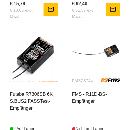
€ 15,79
€ 62,40
mail
mail
€ 13,05 excl.
€ 51,57 excl.
Mwst.
Mwst.
FUTR7306SB
FMSC3744
Futaba R7306SB 6K
FMS - R11D-BS-
S.BUS2 FASSTest-
Empfänger
Empfänger
2 Auf Lager
Nicht auf Lager