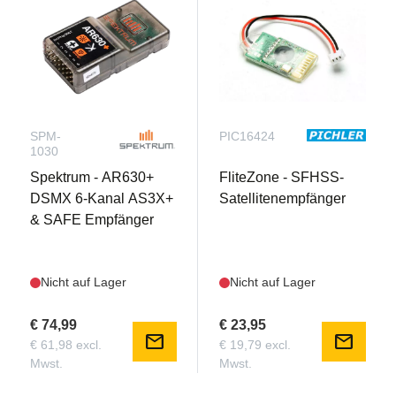
SPM-
PIC16424
1030
Spektrum - AR630+
FliteZone - SFHSS-
DSMX 6-Kanal AS3X+
Satellitenempfänger
& SAFE Empfänger
Nicht auf Lager
Nicht auf Lager
€ 74,99
€ 23,95
mail
mail
€ 61,98 excl.
€ 19,79 excl.
Mwst.
Mwst.