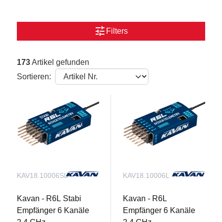
tune
Filters
173
Artikel gefunden
Sortieren:
KAV18.10006SL
KAV18.10006L
Kavan - R6L Stabi
Kavan - R6L
Empfänger 6 Kanäle
Empfänger 6 Kanäle