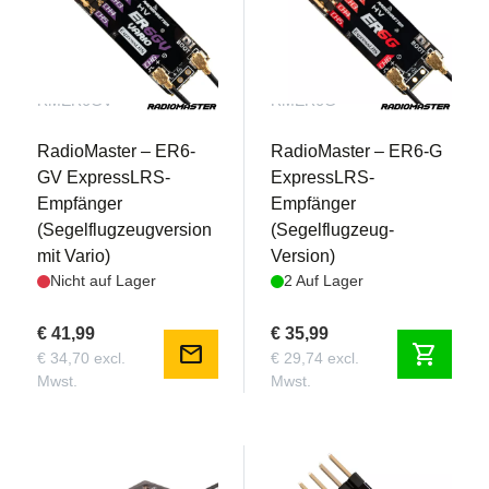
RMER6GV
RMER6G
RadioMaster – ER6-
RadioMaster – ER6-G
GV ExpressLRS-
ExpressLRS-
Empfänger
Empfänger
(Segelflugzeugversion
(Segelflugzeug-
mit Vario)
Version)
Nicht auf Lager
2 Auf Lager
€ 41,99
€ 35,99
mail
shopping_cart
€ 34,70 excl.
€ 29,74 excl.
Mwst.
Mwst.