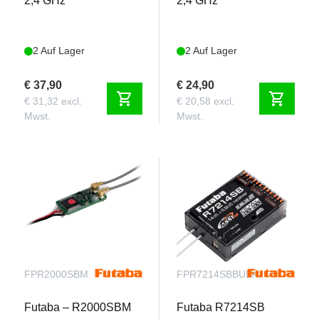
2,4 GHz
2,4 GHz
2 Auf Lager
2 Auf Lager
€ 37,90
€ 24,90
shopping_cart
shopping_cart
€ 31,32 excl.
€ 20,58 excl.
Mwst.
Mwst.
FPR2000SBM
FPR7214SBBULK
Futaba – R2000SBM
Futaba R7214SB