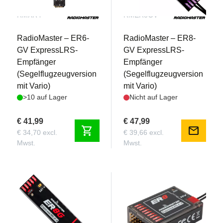
RMXR4
RMER8GV
RadioMaster – ER6-
RadioMaster – ER8-
GV ExpressLRS-
GV ExpressLRS-
Empfänger
Empfänger
(Segelflugzeugversion
(Segelflugzeugversion
mit Vario)
mit Vario)
>10 auf Lager
Nicht auf Lager
€ 41,99
€ 47,99
shopping_cart
mail
€ 34,70 excl.
€ 39,66 excl.
Mwst.
Mwst.