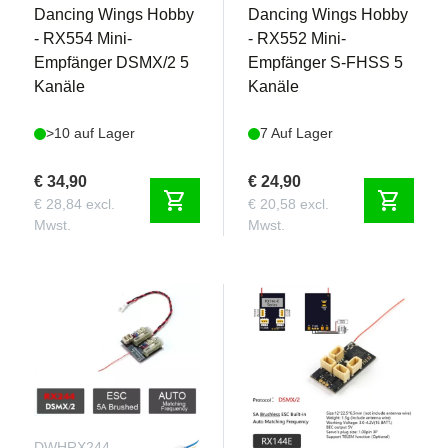
Dancing Wings Hobby
Dancing Wings Hobby
- RX554 Mini-
- RX552 Mini-
Empfänger DSMX/2 5
Empfänger S-FHSS 5
Kanäle
Kanäle
>10 auf Lager
7 Auf Lager
€ 34,90
€ 24,90
shopping_cart
shopping_cart
€ 28,84 excl.
€ 20,58 excl.
Mwst.
Mwst.
DWHRX244
DWHRX144-