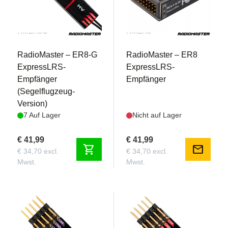
RMER8G
RMER8
RadioMaster – ER8-G
RadioMaster – ER8
ExpressLRS-
ExpressLRS-
Empfänger
Empfänger
(Segelflugzeug-
Version)
7 Auf Lager
Nicht auf Lager
€ 41,99
€ 41,99
shopping_cart
mail
€ 34,70 excl.
€ 34,70 excl.
Mwst.
Mwst.