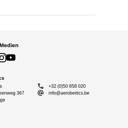
 Medien
cs
call
s

+32 (0)50 858 020
alternate_email
eenweg 367

info@aerobertics.be
ge
