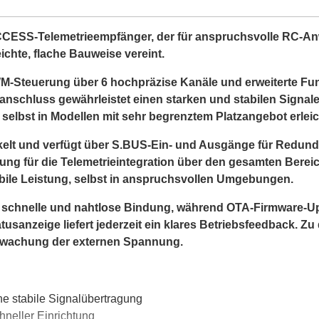
CCESS-Telemetrieempfänger, der für anspruchsvolle RC-A
leichte, flache Bauweise vereint.
M-Steuerung über 6 hochpräzise Kanäle und erweiterte Fun
nanschluss gewährleistet einen starken und stabilen Signa
lbst in Modellen mit sehr begrenztem Platzangebot erleich
ckelt und verfügt über S.BUS-Ein- und Ausgänge für Redund
g für die Telemetrieintegration über den gesamten Bereich.
bile Leistung, selbst in anspruchsvollen Umgebungen.
schnelle und nahtlose Bindung, während OTA-Firmware-Upd
usanzeige liefert jederzeit ein klares Betriebsfeedback. Z
berwachung der externen Spannung.
ne stabile Signalübertragung
neller Einrichtung