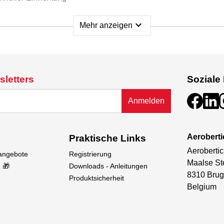
expand_more
Mehr anzeigen
-Empfänger-Redundanz
BUS
 (0–35 V über AIN2)
sletters
Soziale
Anmelden
Aeroberti
Praktische Links
Aerobertic
sangebote
Registrierung
Maalse St
 🎁
Downloads - Anleitungen
8310 Brug
Produktsicherheit
Belgium
ge Garantie gewährt.