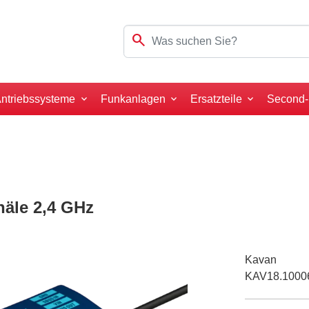
search
ntriebssysteme
Funkanlagen
Ersatzteile
Second
äle 2,4 GHz
Kavan
KAV18.1000