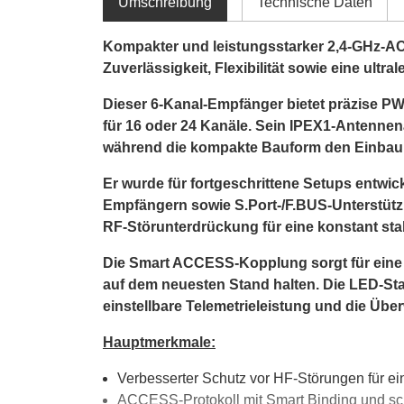
Umschreibung
Technische Daten
Kompakter und leistungsstarker 2,4-GHz-A
Zuverlässigkeit, Flexibilität sowie eine ultra
Dieser 6-Kanal-Empfänger bietet präzise PW
für 16 oder 24 Kanäle. Sein IPEX1-Antenne
während die kompakte Bauform den Einbau se
Er wurde für fortgeschrittene Setups entwi
Empfängern sowie S.Port-/F.BUS-Unterstützun
RF-Störunterdrückung für eine konstant sta
Die Smart ACCESS-Kopplung sorgt für eine 
auf dem neuesten Stand halten. Die LED-Stat
einstellbare Telemetrieleistung und die Ü
Hauptmerkmale:
Verbesserter Schutz vor HF-Störungen für ei
ACCESS-Protokoll mit Smart Binding und sch