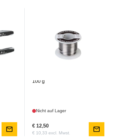
BEETOOL28
Solder Sn 60% Pb 40% - 1 mm
100 g
Nicht auf Lager
€ 12,50
mail
mail
€ 10,33 excl. Mwst.