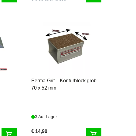
PERSB70
k
Perma-Grit – Konturblock grob –
70 x 52 mm
3 Auf Lager
€ 14,90
shopping_cart
shopping_cart