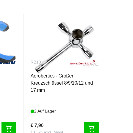
RB1019
Aerobertics - Großer
Kreuzschlüssel 8/9/10/12 und
17 mm
2 Auf Lager
€ 7,90
shopping_cart
shopping_cart
€ 6,53 excl. Mwst.