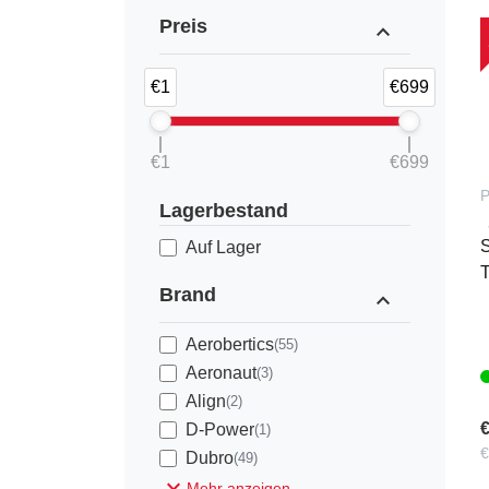
Preis
expand_less
€1
€699
€1
€699
P
Lagerbestand
S
Auf Lager
T
Brand
expand_less
Aerobertics
(55)
Aeronaut
(3)
Align
(2)
€
D-Power
(1)
€
Dubro
(49)
expand_more
Mehr anzeigen