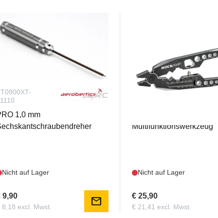
T0900XT-
RA50391
1110
PRO 1,0 mm
Rockamp
Sechskantschraubendreher
Multifunktionswerkzeug
Nicht auf Lager
Nicht auf Lager
 9,90
€ 25,90
mail
 8,18 excl. Mwst.
€ 21,41 excl. Mwst.