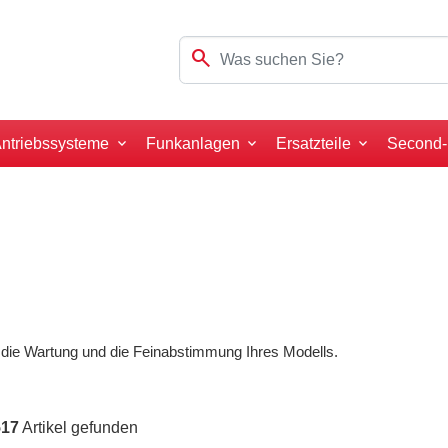
search
ntriebssysteme
Funkanlagen
Ersatzteile
Second
 die Wartung und die Feinabstimmung Ihres Modells.
517
Artikel gefunden