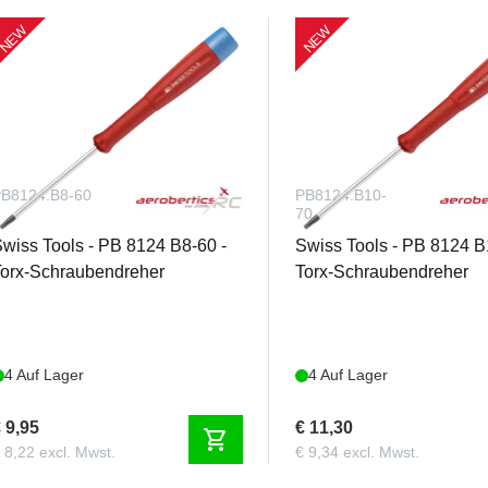
NEW
NEW
B8124.B8-60
PB8124.B10-
70
wiss Tools - PB 8124 B8-60 -
Swiss Tools - PB 8124 B
orx-Schraubendreher
Torx-Schraubendreher
4 Auf Lager
4 Auf Lager
 9,95
€ 11,30
shopping_cart
 8,22 excl. Mwst.
€ 9,34 excl. Mwst.