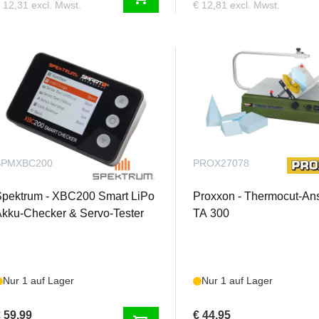
 12,31 excl. Mwst.
€ 12,81 excl. Mwst.
SPMXBC200
PROX27078
Spektrum - XBC200 Smart LiPo
Proxxon - Thermocut-An
kku-Checker & Servo-Tester
TA 300
Nur 1 auf Lager
Nur 1 auf Lager
 59,99
€ 44,95