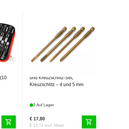
MD10300
Elektrowerkzeug-Bits, Flach-
 (10
und Kreuzschlitz-Set,
Kreuzschlitz – 4 und 5 mm
2 Auf Lager
€ 17,80
shopping_cart
shopping_cart
€ 14,71 excl. Mwst.