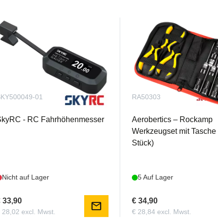
KY500049-01
RA50303
SkyRC - RC Fahrhöhenmesser
Aerobertics – Rockamp
Werkzeugset mit Tasche
Stück)
Nicht auf Lager
5 Auf Lager
 33,90
€ 34,90
mail
 28,02 excl. Mwst.
€ 28,84 excl. Mwst.