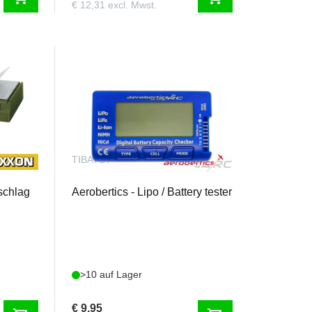
€ 12,31 excl. Mwst.
TIBATST
schlag
Aerobertics - Lipo / Battery tester
>10 auf Lager
€ 9,95