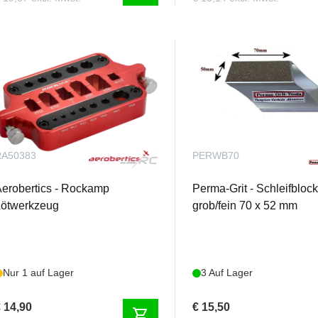
RA50383
PERWB70
erobertics - Rockamp
Perma-Grit - Schleifbloc
Lötwerkzeug
grob/fein 70 x 52 mm
Nur 1 auf Lager
3 Auf Lager
 14,90
€ 15,50
shopping_cart