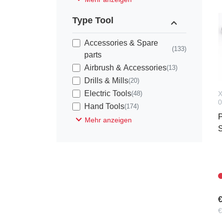
Type Tool
expand_less
Accessories & Spare
(133)
parts
Airbrush & Accessories
(13)
Drills & Mills
(20)
Electric Tools
(48)
X
0
Hand Tools
(174)
expand_more
Mehr anzeigen
€
€