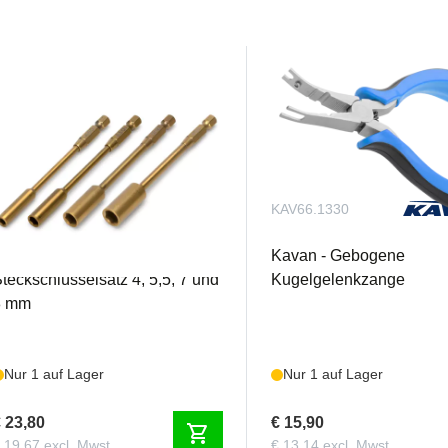
MD10100
KAV66.1330
lektrowerkzeug-Bits-
Kavan - Gebogene
teckschlüsselsatz 4, 5,5, 7 und
Kugelgelenkzange
8 mm
Nur 1 auf Lager
Nur 1 auf Lager
 23,80
€ 15,90
shopping_cart
 19,67 excl. Mwst.
€ 13,14 excl. Mwst.