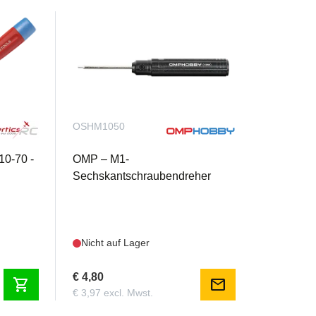
OSHM1050
10-70 -
OMP – M1-
Sechskantschraubendreher
Nicht auf Lager
€ 4,80
shopping_cart
mail
€ 3,97 excl. Mwst.