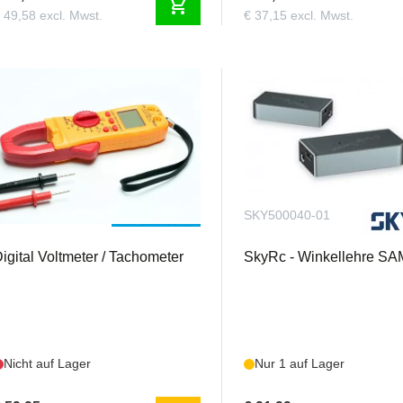
shopping_cart
 49,58 excl. Mwst.
€ 37,15 excl. Mwst.
IC9264
SKY500040-01
igital Voltmeter / Tachometer
SkyRc - Winkellehre SA
Nicht auf Lager
Nur 1 auf Lager