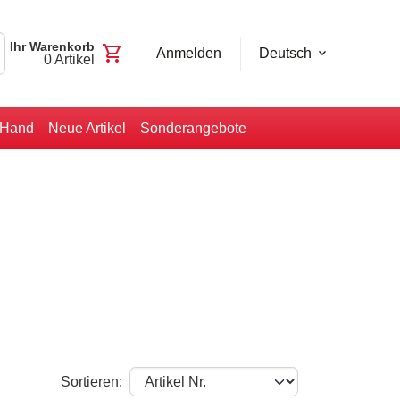
Ihr Warenkorb
shopping_cart
Anmelden
Deutsch
0
Artikel
-Hand
Neue Artikel
Sonderangebote
Sortieren: