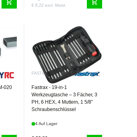
shopping_cart
shopping_cart
€ 8,22 excl. Mwst.
FAST607
M-020
Fastrax - 19-in-1
Werkzeugtasche – 3 Fächer, 3
PH, 6 HEX, 4 Muttern, 1 5/8”
Schraubenschlüssel
4 Auf Lager