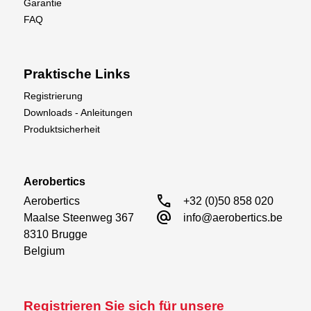
Garantie
FAQ
Praktische Links
Registrierung
Downloads - Anleitungen
Produktsicherheit
Aerobertics
call
Aerobertics

+32 (0)50 858 020
alternate_email
Maalse Steenweg 367

info@aerobertics.be
8310 Brugge

Belgium
Registrieren Sie sich für unsere