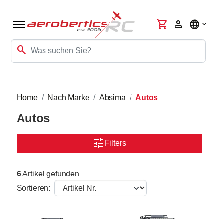
menu
shopping_cart
person
language
search
Home
Nach Marke
Absima
Autos
Autos
tune
Filters
6
Artikel gefunden
Sortieren: