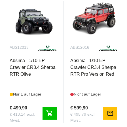
ABS12013
ABS12016
Absima - 1/10 EP
Absima - 1/10 EP
Crawler CR3.4 Sherpa
Crawler CR3.4 Sherpa
RTR Olive
RTR Pro Version Red
Nur 1 auf Lager
Nicht auf Lager
€ 499,90
€ 599,90
shopping_cart
mail
€ 413,14 excl.
€ 495,79 excl.
Mwst.
Mwst.