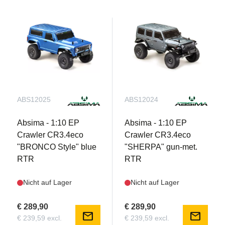
ABS12025
ABS12024
Absima - 1:10 EP
Absima - 1:10 EP
Crawler CR3.4eco
Crawler CR3.4eco
"BRONCO Style" blue
"SHERPA" gun-met.
RTR
RTR
Nicht auf Lager
Nicht auf Lager
€ 289,90
€ 289,90
mail
mail
€ 239,59 excl.
€ 239,59 excl.