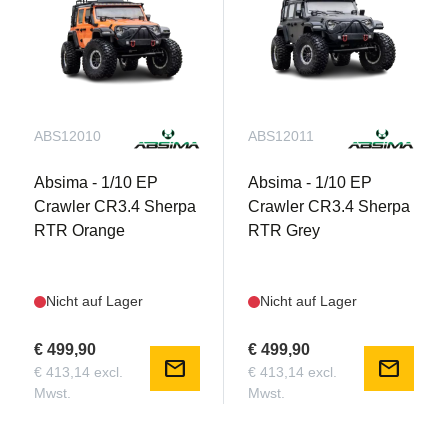
ABS12010
ABS12011
Absima - 1/10 EP
Absima - 1/10 EP
Crawler CR3.4 Sherpa
Crawler CR3.4 Sherpa
RTR Orange
RTR Grey
Nicht auf Lager
Nicht auf Lager
€ 499,90
€ 499,90
mail
mail
€ 413,14 excl.
€ 413,14 excl.
Mwst.
Mwst.