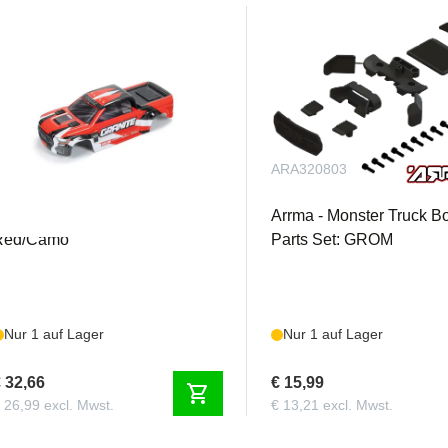
ARA412002
ARA320803
ARRMA - Granite GROM Body,
Arrma - Monster Truck B
Red/Camo
Parts Set: GROM
Nur 1 auf Lager
Nur 1 auf Lager
 32,66
€ 15,99
shopping_cart
 26,99 excl. Mwst.
€ 13,21 excl. Mwst.