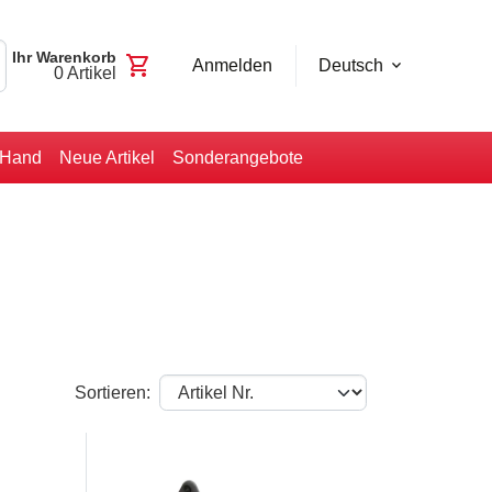
Ihr Warenkorb
shopping_cart
Anmelden
Deutsch
0
Artikel
-Hand
Neue Artikel
Sonderangebote
Sortieren: