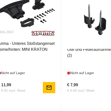
ARA-2667
ARA330549
rrma - Unteres Stoßstangenset
Arrma – Set aus Stoßdäm
orne/hinten: MINI KRATON
Öse und Federaufnahme
(2)
Nicht auf Lager
Nicht auf Lager
 11,99
€ 7,99
mail
 9,91 excl. Mwst.
€ 6,60 excl. Mwst.