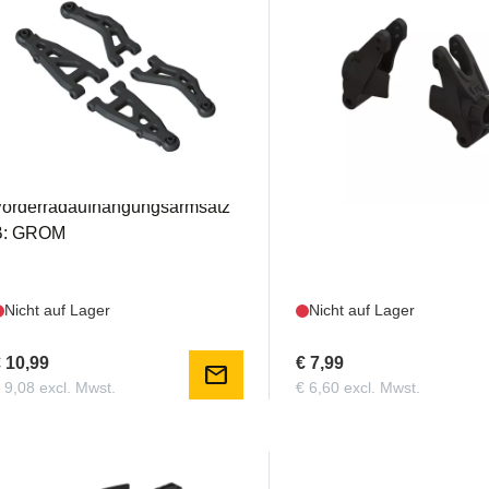
ARA330839
ARA-1575
rrma –
Arrma – Hinterradnaben
Vorderradaufhängungsarmsatz
B: GROM
Nicht auf Lager
Nicht auf Lager
 10,99
€ 7,99
mail
 9,08 excl. Mwst.
€ 6,60 excl. Mwst.