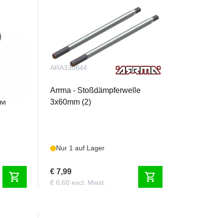
ARA330844
ential
Arrma - Stoßdämpferwelle
OM
3x60mm (2)
Nur 1 auf Lager
€ 7,99
shopping_cart
shopping_cart
€ 6,60 excl. Mwst.