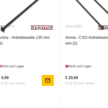
ARAC4033
ARAC3982
rrma - Antriebswelle 135 mm
Arrma - CVD-Antriebswe
1)
mm (2)
Nicht auf Lager
Nicht auf Lager
 9,99
€ 29,99
mail
 8,26 excl. Mwst.
€ 24,79 excl. Mwst.