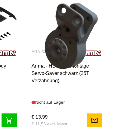
ARA-3396
ody
Arrma - HD Direktmontage
Servo-Saver schwarz (25T
Verzahnung)
Nicht auf Lager
€ 13,99
shopping_cart
mail
€ 11,56 excl. Mwst.