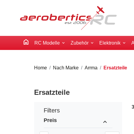
home
RC Modelle
Zubehör
Elektronik
A
Home
Nach Marke
Arrma
Ersatzteile
Ersatzteile
Filters
Preis
expand_less