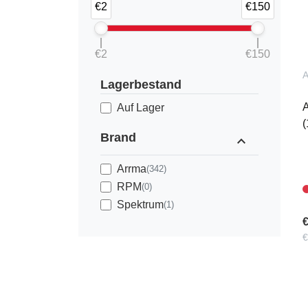
€2
€150
€2
€150
Lagerbestand
A
Auf Lager
(
Brand
expand_less
Arrma
(342)
RPM
(0)
Spektrum
(1)
€
€