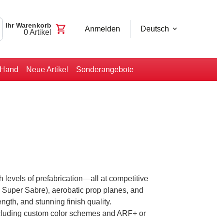
Ihr Warenkorb
shopping_cart
Anmelden
Deutsch
0
Artikel
-Hand
Neue Artikel
Sonderangebote
levels of prefabrication—all at competitive
0 Super Sabre), aerobatic prop planes, and
ngth, and stunning finish quality.
ncluding custom color schemes and ARF+ or