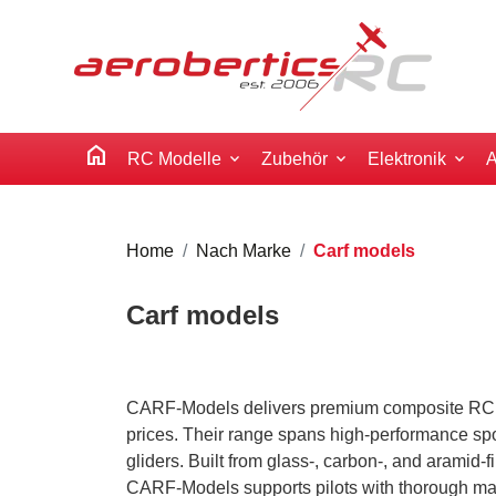
home
RC Modelle
Zubehör
Elektronik
A
Home
Nach Marke
Carf models
Carf models
CARF‑Models delivers premium composite RC airc
prices. Their range spans high-performance spo
gliders. Built from glass‑, carbon‑, and aramid‑f
CARF‑Models supports pilots with thorough ma