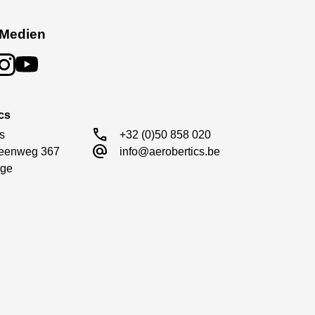
 Medien
cs
call
s

+32 (0)50 858 020
alternate_email
eenweg 367

info@aerobertics.be
ge
