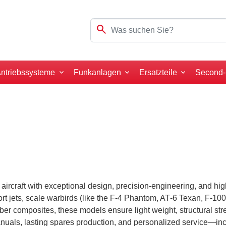
search
ntriebssysteme
Funkanlagen
Ersatzteile
Second
raft with exceptional design, precision-engineering, and high 
rt jets, scale warbirds (like the F‑4 Phantom, AT‑6 Texan, F‑10
iber composites, these models ensure light weight, structural stre
nuals, lasting spares production, and personalized service—i