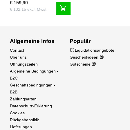
€ 159,90
shopping_cart
€ 132,15 excl. Mwst.
Allgemeine Infos
Populär
Contact
💥 Liquidationsangebote
Uber uns
Geschenkideen 🎁
Offnungszeiten
Gutscheine 🎁
Allgemeine Bedingungen -
B2C
Geschaftsbedingungen -
B2B
Zahlungsarten
Datenschutz-Erklärung
Cookies
Rückgabepolitik
Lieferungen