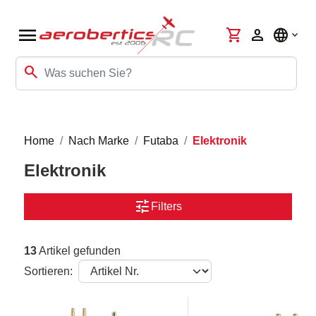
menu
shopping_cart
person
language
search
Home
Nach Marke
Futaba
Elektronik
Elektronik
tune
Filters
13
Artikel gefunden
Sortieren: