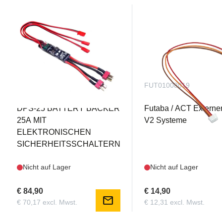
FUTDPS-25
FUT01008019
DPS-25 BATTERY BACKER
Futaba / ACT Externe
25A MIT
V2 Systeme
ELEKTRONISCHEN
SICHERHEITSSCHALTERN
Nicht auf Lager
Nicht auf Lager
€ 84,90
€ 14,90
mail
€ 70,17 excl. Mwst.
€ 12,31 excl. Mwst.