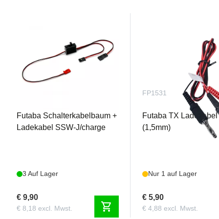
FUTEBA0626
FP1531
Futaba Schalterkabelbaum +
Futaba TX Ladekabel 
Ladekabel SSW-J/charge
(1,5mm)
3 Auf Lager
Nur 1 auf Lager
€ 9,90
€ 5,90
shopping_cart
€ 8,18 excl. Mwst.
€ 4,88 excl. Mwst.