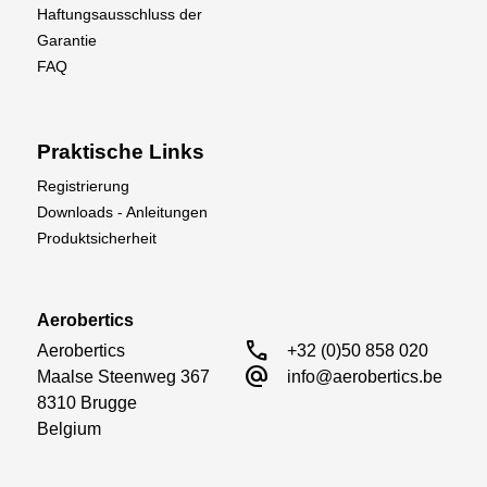
Haftungsausschluss der
Garantie
FAQ
Praktische Links
Registrierung
Downloads - Anleitungen
Produktsicherheit
Aerobertics
call
Aerobertics

+32 (0)50 858 020
alternate_email
Maalse Steenweg 367

info@aerobertics.be
8310 Brugge

Belgium