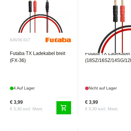
KAV36.617
KAV36.618
Futaba TX Ladekabel breit
Futaba TX Ladekabel
(FX-36)
(18SZ/16SZ/14SG/12K
4 Auf Lager
Nicht auf Lager
€ 3,99
€ 3,99
shopping_cart
€ 3,30 excl. Mwst.
€ 3,30 excl. Mwst.