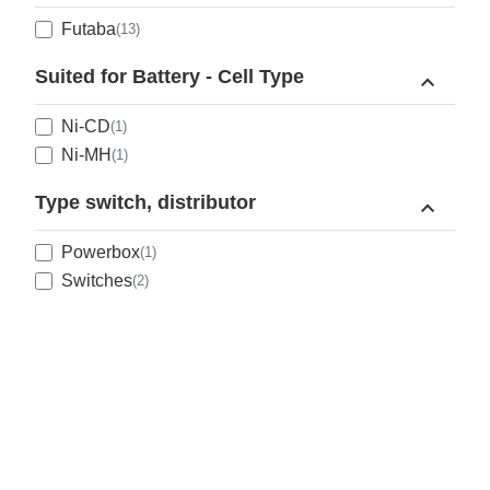
Futaba
(13)
Suited for Battery - Cell Type
expand_less
Ni-CD
(1)
Ni-MH
(1)
Type switch, distributor
expand_less
Powerbox
(1)
Switches
(2)