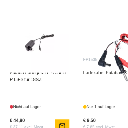
FUTLBC36DP
FP1535
Futaba Ladegerät LBC-36D
Ladekabel Futaba TX
P LiFe für 18SZ
Nicht auf Lager
Nur 1 auf Lager
€ 44,90
€ 9,50
mail
€ 37,11 excl. Mwst.
€ 7,85 excl. Mwst.