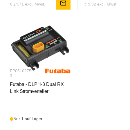
mail
€ 24,71 excl. Mwst.
€ 9,92 excl. Mwst.
FP05102759-
3
Futaba - DLPH-3 Dual RX
Link Stromverteiler
Nur 1 auf Lager