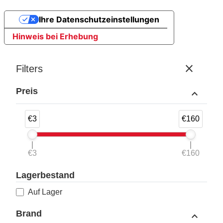
Ihre Datenschutzeinstellungen
Hinweis bei Erhebung
close
Filters
Preis
expand_less
€3
€160
€3
€160
Lagerbestand
Auf Lager
Brand
expand_less