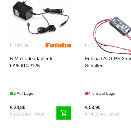
FPHBC3A
FUT01008017
NiMh Ladeadapter für
Futaba / ACT PS-25 V
6K/8J/10J/12K
Schalter
2 Auf Lager
Nicht auf Lager
€ 28,86
€ 53,90
shopping_cart
€ 23,85 excl. Mwst.
€ 44,55 excl. Mwst.