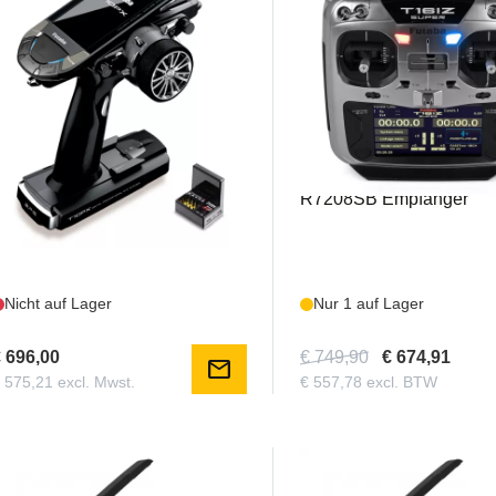
FUT01000048
FUT16IZS
FUTABA T10PX + R404SBS-E
Futaba T16iZ Super Rad
R7208SB Empfänger
Nicht auf Lager
Nur 1 auf Lager
 696,00
€ 749,90
€ 674,91
mail
 575,21 excl. Mwst.
€ 557,78 excl. BTW