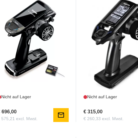
FPT10PX
FUT01000032
FUTABA T10PX + R404SBS
FUTABA T4PM-Plus + 
Nicht auf Lager
Nicht auf Lager
 696,00
€ 315,00
mail
 575,21 excl. Mwst.
€ 260,33 excl. Mwst.