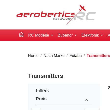
home
RC Modelle
Zubehör
Elektronik
A
Home
Nach Marke
Futaba
Transmitters
Transmitters
Filters
Preis
expand_less