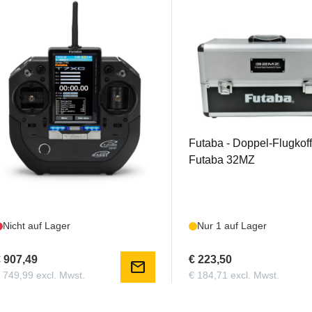
FPT7XC
FUT01001515
FUTABA T7XC + R334SBS
Futaba - Doppel-Flugkoff
Futaba 32MZ
Nicht auf Lager
Nur 1 auf Lager
 907,49
€ 223,50
mail
 749,99 excl. Mwst.
€ 184,71 excl. Mwst.