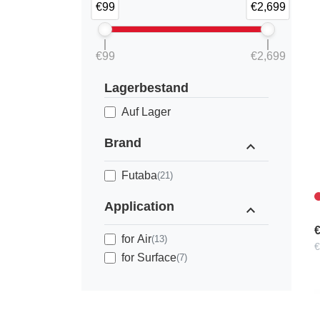
€99
€2,699
€99
€2,699
Lagerbestand
Auf Lager
Brand
expand_less
Futaba
(21)
Application
expand_less
€
for Air
(13)
€
for Surface
(7)