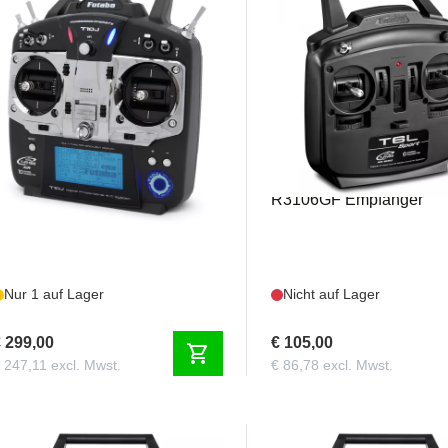
FUTT10JR3008M1
FUTT6LR3106GFM1
utaba T10J Radio Mode-1 +
Futaba T6L Radio Mode-
R3008SB Empfänger
R3106GF Empfänger
Nur 1 auf Lager
Nicht auf Lager
 299,00
€ 105,00
shopping_cart
 247,11 excl. Mwst.
€ 86,78 excl. Mwst.