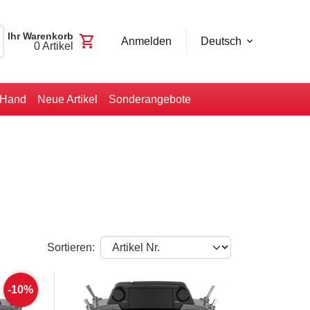
Ihr Warenkorb
shopping_cart
Anmelden
Deutsch
0
Artikel
-Hand
Neue Artikel
Sonderangebote
Sortieren:
-10%