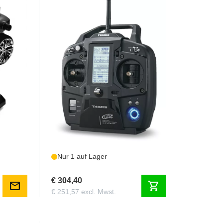
FPT4GR
R304SB
FUTABA 4GRS + R304SB
Nur 1 auf Lager
€ 304,40
mail
shopping_cart
€ 251,57 excl. Mwst.