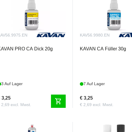
AV56.9975.EN
KAV56.9980.EN
KAVAN PRO CA Dick 20g
KAVAN CA Füller 30g
3 Auf Lager
7 Auf Lager
 3,25
€ 3,25
shopping_cart
 2,69 excl. Mwst.
€ 2,69 excl. Mwst.