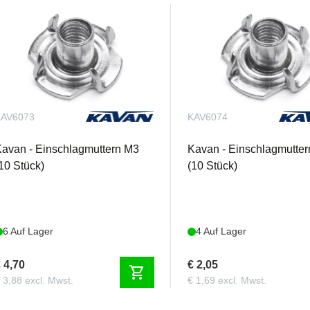
KAV6073
KAV6074
avan - Einschlagmuttern M3
Kavan - Einschlagmutte
10 Stück)
(10 Stück)
6 Auf Lager
4 Auf Lager
 4,70
€ 2,05
shopping_cart
 3,88 excl. Mwst.
€ 1,69 excl. Mwst.