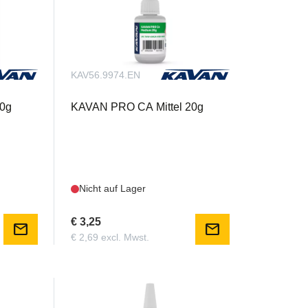
KAV56.9974.EN
0g
KAVAN PRO CA Mittel 20g
Nicht auf Lager
€ 3,25
mail
mail
€ 2,69 excl. Mwst.