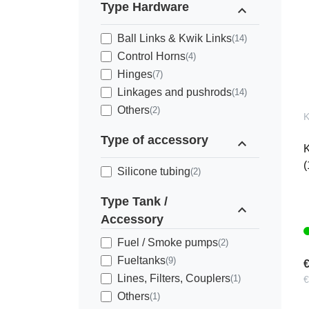
Type Hardware
expand_less
Ball Links & Kwik Links
(14)
Control Horns
(4)
Hinges
(7)
Linkages and pushrods
(14)
Others
(2)
Type of accessory
expand_less
K
(
Silicone tubing
(2)
Type Tank /
expand_less
Accessory
Fuel / Smoke pumps
(2)
Fueltanks
(9)
€
Lines, Filters, Couplers
(1)
€
Others
(1)