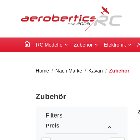
home
RC Modelle
Zubehör
Elektronik
A
Home
Nach Marke
Kavan
Zubehör
Zubehör
Filters
Preis
expand_less