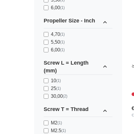
6,00
(1)
Propeller Size - Inch
expand_less
4,70
(1)
5,50
(1)
6,00
(1)
K
Screw L = Length
expand_less
S
(mm)
10
(1)
25
(1)
30,00
(2)
€
Screw T = Thread
expand_less
€
M2
(1)
M2.5
(1)