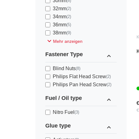
30mm
(8)
32mm
(2)
34mm
(2)
36mm
(5)
38mm
(9)
K
expand_more
Mehr anzeigen
Fastener Type
expand_less
Blind Nuts
(8)
Philips Flat Head Screw
(2)
Philips Pan Head Screw
(2)
Fuel / Oil type
expand_less
€
€
Nitro Fuel
(3)
Glue type
expand_less