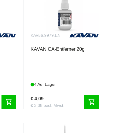
KAV56.9979.EN
KAVAN CA-Entferner 20g
4 Auf Lager
€ 4,09
shopping_cart
shopping_cart
€ 3,38 excl. Mwst.