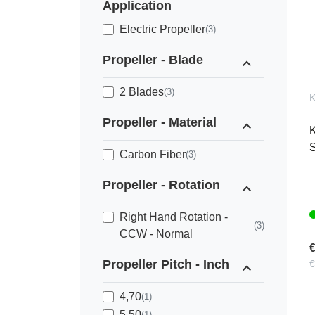
Application
Electric Propeller
(3)
Propeller - Blade
expand_less
2 Blades
(3)
Propeller - Material
expand_less
Carbon Fiber
(3)
Propeller - Rotation
expand_less
Right Hand Rotation -
(3)
CCW - Normal
€
Propeller Pitch - Inch
€
expand_less
4,70
(1)
5,50
(1)