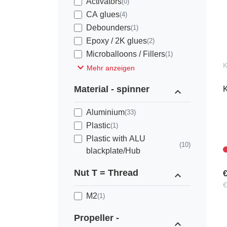
Activators
(0)
CA glues
(4)
Debounders
(1)
Epoxy / 2K glues
(2)
Microballoons / Fillers
(1)
expand_more
Mehr anzeigen
Material - spinner
expand_less
Aluminium
(33)
Plastic
(1)
Plastic with ALU
(10)
blackplate/Hub
Nut T = Thread
expand_less
€
€
M2
(1)
Propeller -
expand_less