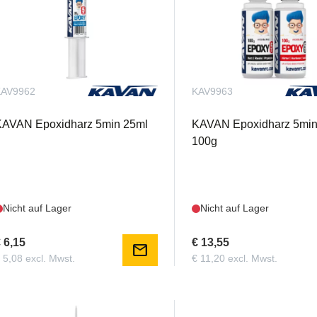
KAV9962
KAV9963
KAVAN Epoxidharz 5min 25ml
KAVAN Epoxidharz 5min
100g
Nicht auf Lager
Nicht auf Lager
 6,15
€ 13,55
mail
 5,08 excl. Mwst.
€ 11,20 excl. Mwst.