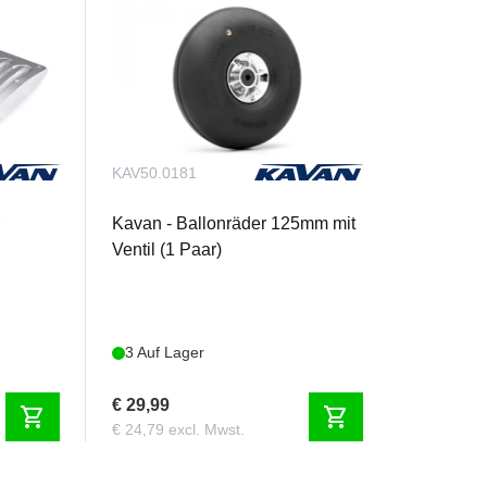
KAV50.0181
r
Kavan - Ballonräder 125mm mit
Ventil (1 Paar)
3 Auf Lager
€ 29,99
shopping_cart
shopping_cart
€ 24,79 excl. Mwst.