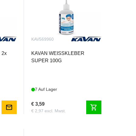
KAV569960
 2x
KAVAN WEISSKLEBER
SUPER 100G
7 Auf Lager
€ 3,59
mail
shopping_cart
€ 2,97 excl. Mwst.