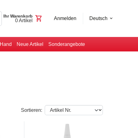
Ihr Warenkorb
shopping_cart
Anmelden
Deutsch
0
Artikel
-Hand
Neue Artikel
Sonderangebote
Sortieren: