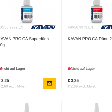
AV56.9972.EN
KAV56.9973.EN
KAVAN PRO CA Superdünn
KAVAN PRO CA Dünn 2
20g
Nicht auf Lager
Nicht auf Lager
 3,25
€ 3,25
mail
 2,69 excl. Mwst.
€ 2,69 excl. Mwst.