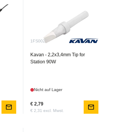
1FS0023
on
Kavan - 2,2x3,4mm Tip for
Station 90W
Nicht auf Lager
€ 2,79
mail
mail
€ 2,31 excl. Mwst.