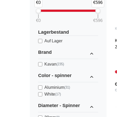
€0
€596
€0
€596
K
Lagerbestand
Auf Lager
Brand
expand_less
Kavan
(235)
Color - spinner
expand_less
€
Aluminium
(31)
€
White
(17)
Diameter - Spinner
expand_less