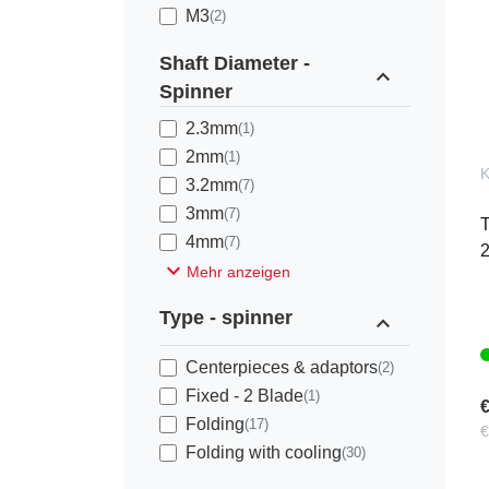
M3
(2)
Shaft Diameter -
expand_less
Spinner
2.3mm
(1)
2mm
(1)
K
3.2mm
(7)
3mm
(7)
T
4mm
(7)
2
expand_more
Mehr anzeigen
Type - spinner
expand_less
Centerpieces & adaptors
(2)
Fixed - 2 Blade
(1)
€
Folding
(17)
€
Folding with cooling
(30)