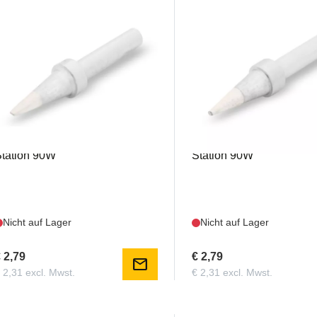
1FS0022
1FS0021
avan - 0,7x1,4mm Tip for
Kavan - 1.3mm Spitze fü
tation 90W
Station 90W
Nicht auf Lager
Nicht auf Lager
 2,79
€ 2,79
mail
 2,31 excl. Mwst.
€ 2,31 excl. Mwst.