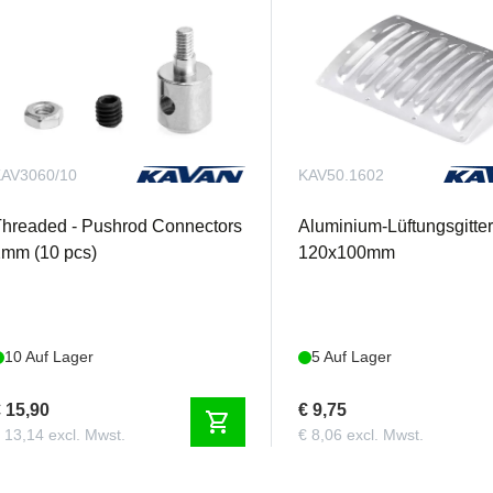
AV3060/10
KAV50.1602
hreaded - Pushrod Connectors
Aluminium-Lüftungsgitte
mm (10 pcs)
120x100mm
10 Auf Lager
5 Auf Lager
 15,90
€ 9,75
shopping_cart
 13,14 excl. Mwst.
€ 8,06 excl. Mwst.