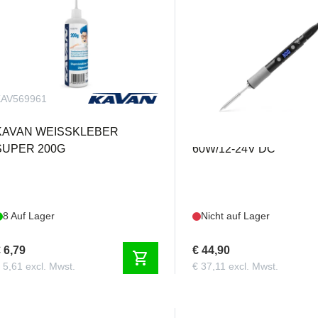
KAV569961
8KM8339
KAVAN WEISSKLEBER
Foxy Smart Soldering Ir
SUPER 200G
60W/12-24V DC
8 Auf Lager
Nicht auf Lager
 6,79
€ 44,90
shopping_cart
 5,61 excl. Mwst.
€ 37,11 excl. Mwst.