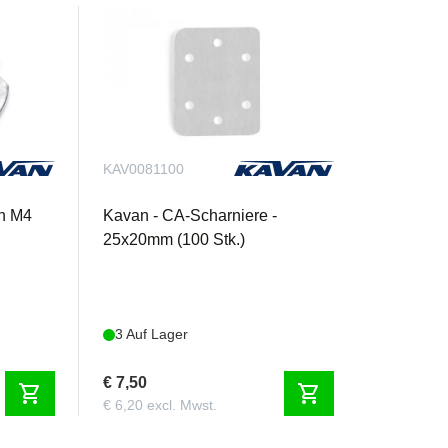
KAV0081100
rn M4
Kavan - CA-Scharniere -
25x20mm (100 Stk.)
3 Auf Lager
€ 7,50
shopping_cart
shopping_cart
€ 6,20 excl. Mwst.