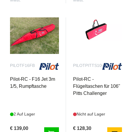
Mwst.
Mwst.
PILOTF16FB
PILOTPITTS106WB
Pilot-RC - F16 Jet 3m
Pilot-RC -
1/5, Rumpftasche
Flügeltaschen für 106"
Pitts Challenger
2 Auf Lager
Nicht auf Lager
€ 139,00
€ 128,30