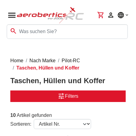
menu
shopping_cart
person
language
search
Home
Nach Marke
Pilot-RC
Taschen, Hüllen und Koffer
Taschen, Hüllen und Koffer
tune
Filters
10
Artikel gefunden
Sortieren: