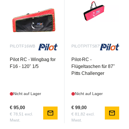
PILOTF16WB
PILOTPITTS87WB
Pilot RC - Wingbag for
Pilot-RC -
F16 - 120" 1/5
Flügeltaschen für 87"
Pitts Challenger
Nicht auf Lager
Nicht auf Lager
€ 95,00
€ 99,00
mail
mail
€ 78,51 excl.
€ 81,82 excl.
Mwst.
Mwst.