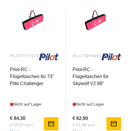
PILOTPITTS73WB
PILOTSKYWV288WB
Pilot-RC -
Pilot-RC -
Flügeltaschen für 73"
Flügeltaschen für
Pitts Challenger
Skywolf V2 88"
Nicht auf Lager
Nicht auf Lager
€ 84,30
€ 62,90
mail
mail
€ 69,67 excl.
€ 51,98 excl.