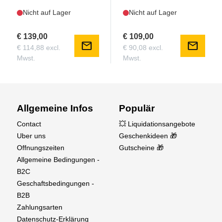
Nicht auf Lager
Nicht auf Lager
€ 139,00
€ 109,00
mail
mail
€ 114,88 excl.
€ 90,08 excl.
Mwst.
Mwst.
Allgemeine Infos
Populär
Contact
💥 Liquidationsangebote
Uber uns
Geschenkideen 🎁
Offnungszeiten
Gutscheine 🎁
Allgemeine Bedingungen -
B2C
Geschaftsbedingungen -
B2B
Zahlungsarten
Datenschutz-Erklärung