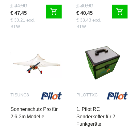
€ 94,90
€ 80,90
shopping_cart
shopping_cart
€ 47,45
€ 40,45
€ 39,21 excl.
€ 33,43 excl.
BTW
BTW
TISUNC3
PILOTTXC
Sonnenschutz Pro für
1. Pilot RC
2.6-3m Modelle
Senderkoffer für 2
Funkgeräte