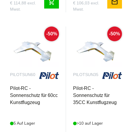
shopping_cart
mail
€ 114,88 excl.
€ 106,03 excl.
Mwst.
Mwst.
-50%
-50%
PILOTSUN60
PILOTSUN35
Pilot-RC -
Pilot-RC -
Sonnenschutz für 60cc
Sonnenschutz für
Kunstflugzeug
35CC Kunstflugzeug
5 Auf Lager
>10 auf Lager