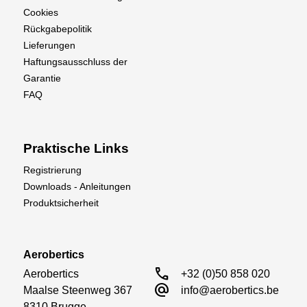
Cookies
Rückgabepolitik
Lieferungen
Haftungsausschluss der
Garantie
FAQ
Praktische Links
Registrierung
Downloads - Anleitungen
Produktsicherheit
Aerobertics
call
Aerobertics

+32 (0)50 858 020
alternate_email
Maalse Steenweg 367

info@aerobertics.be
8310 Brugge
