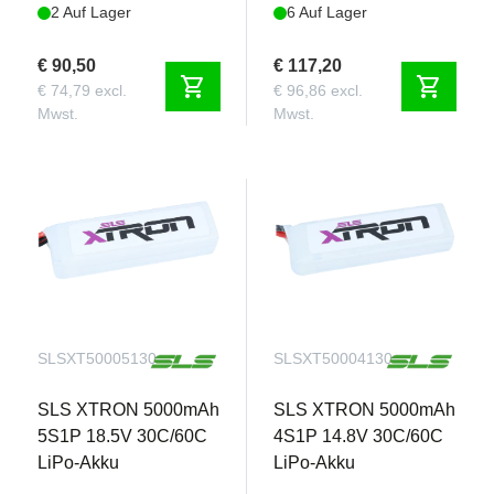
2 Auf Lager
6 Auf Lager
€ 90,50
€ 117,20
shopping_cart
shopping_cart
€ 74,79 excl.
€ 96,86 excl.
Mwst.
Mwst.
SLSXT50005130
SLSXT50004130
SLS XTRON 5000mAh
SLS XTRON 5000mAh
5S1P 18.5V 30C/60C
4S1P 14.8V 30C/60C
LiPo-Akku
LiPo-Akku