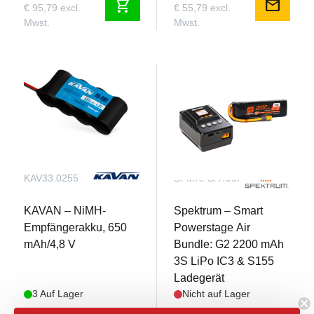
shopping_cart
mail
€ 95,79 excl.
€ 55,79 excl.
Mwst.
Mwst.
KAV33.0255
SPMXPSA400I
KAVAN – NiMH-
Spektrum – Smart
Empfängerakku, 650
Powerstage Air
mAh/4,8 V
Bundle: G2 2200 mAh
3S LiPo IC3 & S155
Ladegerät
3 Auf Lager
Nicht auf Lager