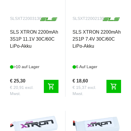
SLSXT22003130
SLSXT22002130
SLS XTRON 2200mAh
SLS XTRON 2200mAh
3S1P 11.1V 30C/60C
2S1P 7.4V 30C/60C
LiPo-Akku
LiPo-Akku
>10 auf Lager
6 Auf Lager
€ 25,30
€ 18,60
shopping_cart
shopping_cart
€ 20,91 excl.
€ 15,37 excl.
Mwst.
Mwst.