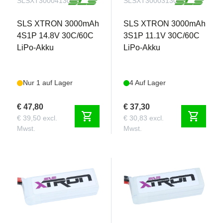
SLSXT30004130
SLSXT30003130
SLS XTRON 3000mAh
SLS XTRON 3000mAh
4S1P 14.8V 30C/60C
3S1P 11.1V 30C/60C
LiPo-Akku
LiPo-Akku
Nur 1 auf Lager
4 Auf Lager
€ 47,80
€ 37,30
shopping_cart
shopping_cart
€ 39,50 excl.
€ 30,83 excl.
Mwst.
Mwst.