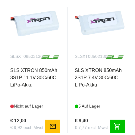
SLSXT08503130
SLSXT08502130
SLS XTRON 850mAh
SLS XTRON 850mAh
3S1P 11.1V 30C/60C
2S1P 7.4V 30C/60C
LiPo-Akku
LiPo-Akku
Nicht auf Lager
5 Auf Lager
€ 12,00
€ 9,40
mail
shopping_cart
€ 9,92 excl. Mwst.
€ 7,77 excl. Mwst.