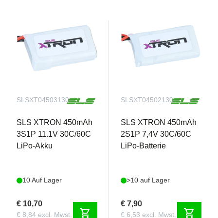
SLSXT04503130
SLSXT04502130
SLS XTRON 450mAh
SLS XTRON 450mAh
3S1P 11.1V 30C/60C
2S1P 7,4V 30C/60C
LiPo-Akku
LiPo-Batterie
10 Auf Lager
>10 auf Lager
€ 10,70
€ 7,90
shopping_cart
shopping_cart
€ 8,84 excl. Mwst.
€ 6,53 excl. Mwst.