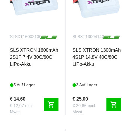
SLSXT16002130
SLSXT13004140
SLS XTRON 1600mAh
SLS XTRON 1300mAh
2S1P 7.4V 30C/60C
4S1P 14.8V 40C/80C
LiPo-Akku
LiPo-Akku
5 Auf Lager
3 Auf Lager
€ 14,60
€ 25,00
shopping_cart
shopping_cart
€ 12,07 excl.
€ 20,66 excl.
Mwst.
Mwst.