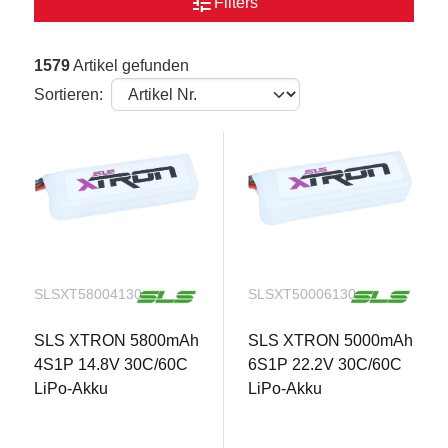
tune
Filters
1579
Artikel gefunden
Sortieren:
SLSXT58004130
SLSXT50006130
SLS XTRON 5800mAh
SLS XTRON 5000mAh
4S1P 14.8V 30C/60C
6S1P 22.2V 30C/60C
LiPo-Akku
LiPo-Akku