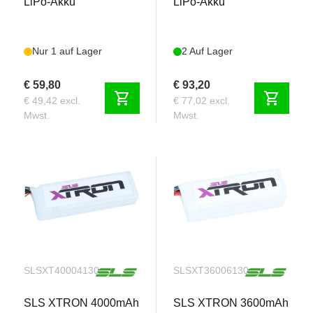
LiPo-Akku
LiPo-Akku
Nur 1 auf Lager
2 Auf Lager
€ 59,80
€ 93,20
shopping_cart
shopping_cart
€ 49,42 excl.
€ 77,02 excl.
Mwst.
Mwst.
SLSXT40004130
SLSXT36006130
SLS XTRON 4000mAh
SLS XTRON 3600mAh