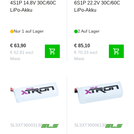
4S1P 14.8V 30C/60C
6S1P 22.2V 30C/60C
LiPo-Akku
LiPo-Akku
Nur 1 auf Lager
2 Auf Lager
€ 63,90
€ 85,10
shopping_cart
shopping_cart
€ 52,81 excl.
€ 70,33 excl.
Mwst.
Mwst.
SLSXT36003130
SLSXT30006130