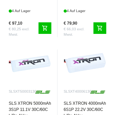
4 Auf Lager
4 Auf Lager
€ 97,10
€ 79,90
shopping_cart
shopping_cart
€ 80,25 excl.
€ 66,03 excl.
Mwst.
Mwst.
SLSXT50003130
SLSXT40006130
SLS XTRON 5000mAh
SLS XTRON 4000mAh
3S1P 11.1V 30C/60C
6S1P 22.2V 30C/60C