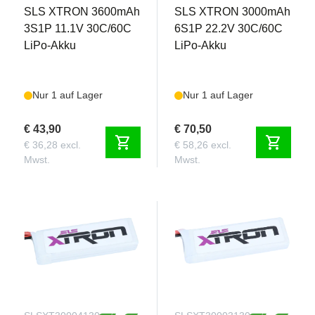
SLS XTRON 3600mAh
SLS XTRON 3000mAh
3S1P 11.1V 30C/60C
6S1P 22.2V 30C/60C
LiPo-Akku
LiPo-Akku
Nur 1 auf Lager
Nur 1 auf Lager
€ 43,90
€ 70,50
shopping_cart
shopping_cart
€ 36,28 excl.
€ 58,26 excl.
Mwst.
Mwst.