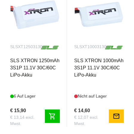
SLSXT12503130
SLSXT10003130
SLS XTRON 1250mAh
SLS XTRON 1000mAh
3S1P 11.1V 30C/60C
3S1P 11.1V 30C/60C
LiPo-Akku
LiPo-Akku
6 Auf Lager
Nicht auf Lager
€ 15,90
€ 14,60
shopping_cart
mail
€ 13,14 excl.
€ 12,07 excl.
Mwst.
Mwst.