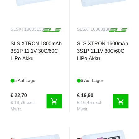
SLSXT18003130
SLSXT16003130
SLS XTRON 1800mAh
SLS XTRON 1600mAh
3S1P 11.1V 30C/60C
3S1P 11.1V 30C/60C
LiPo-Akku
LiPo-Akku
5 Auf Lager
6 Auf Lager
€ 22,70
€ 19,90
shopping_cart
shopping_cart
€ 18,76 excl.
€ 16,45 excl.
Mwst.
Mwst.