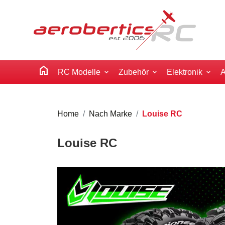
home
RC Modelle
Zubehör
Elektronik
A
Home
Nach Marke
Louise RC
Louise RC