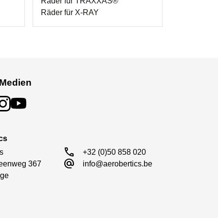
Räder für TRAXXAS®
Räder für X-RAY
 Medien
cs
call
s

+32 (0)50 858 020
alternate_email
eenweg 367

info@aerobertics.be
ge
