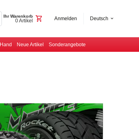
Ihr Warenkorb
shopping_cart
Anmelden
Deutsch
0
Artikel
-Hand
Neue Artikel
Sonderangebote