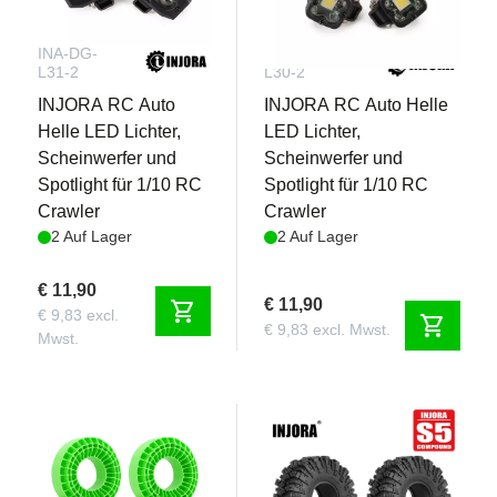
INA-DG-
INA-DG-
L31-2
L30-2
INJORA RC Auto
INJORA RC Auto Helle
Helle LED Lichter,
LED Lichter,
Scheinwerfer und
Scheinwerfer und
Spotlight für 1/10 RC
Spotlight für 1/10 RC
Crawler
Crawler
2 Auf Lager
2 Auf Lager
€ 11,90
€ 11,90
shopping_cart
€ 9,83 excl.
shopping_cart
€ 9,83 excl. Mwst.
Mwst.