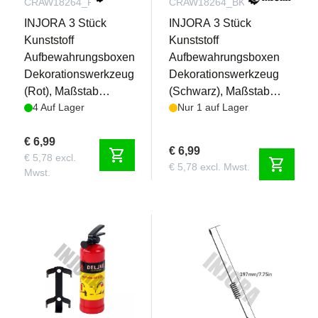
CRAW18264_RD
CRAW18264_BK
INJORA 3 Stück
INJORA 3 Stück
Kunststoff
Kunststoff
Aufbewahrungsboxen
Aufbewahrungsboxen
Dekorationswerkzeug
Dekorationswerkzeug
(Rot), Maßstab
(Schwarz), Maßstab
4 Auf Lager
Nur 1 auf Lager
Zubehör für 1/10 RC
Zubehör für 1/10 RC
Crawler
Crawler
€ 6,99
€ 6,99
shopping_cart
€ 5,78 excl.
shopping_cart
€ 5,78 excl. Mwst.
Mwst.