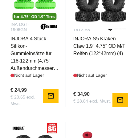
INA-DGT-
INA-YQT-
1906GN
1912-S5
INJORA 4 Stück
INJORA S5 Kraken
Silikon-
Claw 1.9" 4.75" OD M/T
Gummieinsätze für
Reifen (122*42mm) (4)
118-122mm (4,75"
Außendurchmesser)
Nicht auf Lager
Nicht auf Lager
1.9" Reifen
€ 24,99
€ 34,90
mail
€ 20,65 excl.
mail
€ 28,84 excl. Mwst.
Mwst.