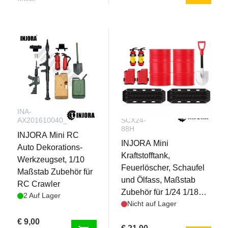
INA-
INA-
AX201610040_20009
SCX24-
88H
INJORA Mini RC
INJORA Mini
Auto Dekorations-
Kraftstofftank,
Werkzeugset, 1/10
Feuerlöscher, Schaufel
Maßstab Zubehör für
und Ölfass, Maßstab
RC Crawler
Zubehör für 1/24 1/18
2 Auf Lager
Nicht auf Lager
RC Crawler
€ 9,00