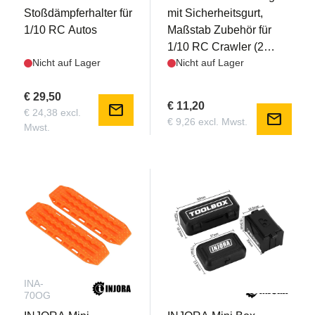
Stoßdämpferhalter für
mit Sicherheitsgurt,
1/10 RC Autos
Maßstab Zubehör für
1/10 RC Crawler (2
Nicht auf Lager
Nicht auf Lager
Stück)
€ 29,50
€ 11,20
mail
€ 24,38 excl.
mail
€ 9,26 excl. Mwst.
Mwst.
INA-
INA-113BK
70OG