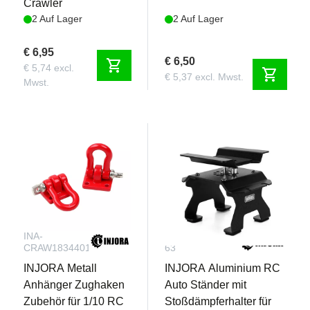
Crawler
2 Auf Lager
2 Auf Lager
€ 6,95
€ 6,50
shopping_cart
€ 5,74 excl.
shopping_cart
€ 5,37 excl. Mwst.
Mwst.
INA-
INA-Tool-
CRAW1834401RD
63
INJORA Metall
INJORA Aluminium RC
Anhänger Zughaken
Auto Ständer mit
Zubehör für 1/10 RC
Stoßdämpferhalter für