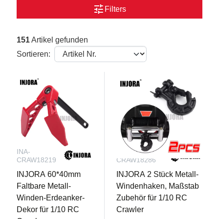
tune
Filters
151
Artikel gefunden
Sortieren:
INA-
INA-
CRAW18219
CRAW18286
INJORA 60*40mm
INJORA 2 Stück Metall-
Faltbare Metall-
Windenhaken, Maßstab
Winden-Erdeanker-
Zubehör für 1/10 RC
Dekor für 1/10 RC
Crawler