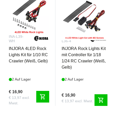
INA-L39-
INA-DG-
WH
L36-4
INJORA 4LED Rock
INJORA Rock Lights Kit
Lights Kit für 1/10 RC
mit Controller für 1/18
Crawler (Weiß, Gelb)
1/24 RC Crawler (Weiß,
Gelb)
2 Auf Lager
2 Auf Lager
€ 16,90
€ 16,90
shopping_cart
€ 13,97 excl.
shopping_cart
€ 13,97 excl. Mwst.
Mwst.