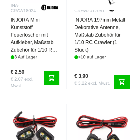
INA-
INA-
CRAW18024
CRAW2017051
INJORA Mini
INJORA 197mm Metall
Kunststoff
Dekorative Antenne,
Feuerlöscher mit
Maßstab Zubehör für
Aufkleber, Maßstab
1/10 RC Crawler (1
Zubehör für 1/10 RC
Stück)
3 Auf Lager
>10 auf Lager
Crawler
€ 2,50
€ 3,90
shopping_cart
€ 2,07 excl.
shopping_cart
€ 3,22 excl. Mwst.
Mwst.