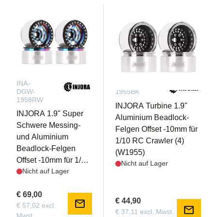
INA-
INA-DGW-
DGW-
1955BK
1958RW
INJORA Turbine 1.9"
INJORA 1.9" Super
Aluminium Beadlock-
Schwere Messing-
Felgen Offset -10mm für
und Aluminium
1/10 RC Crawler (4)
Beadlock-Felgen
(W1955)
Offset -10mm für 1/10
Nicht auf Lager
Nicht auf Lager
RC Crawlers (4)
(W1958)
€ 69,00
€ 44,90
mail
€ 57,02 excl.
mail
€ 37,11 excl. Mwst.
Mwst.