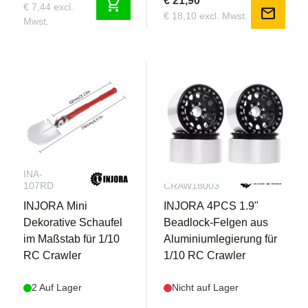
€ 21,90
shopping_cart
€ 7,44 excl.
mail
€ 18,10 excl. Mwst.
Mwst.
INA-
INA-
107RD
CRAW18003
INJORA Mini
INJORA 4PCS 1.9"
Dekorative Schaufel
Beadlock-Felgen aus
im Maßstab für 1/10
Aluminiumlegierung für
RC Crawler
1/10 RC Crawler
2 Auf Lager
Nicht auf Lager