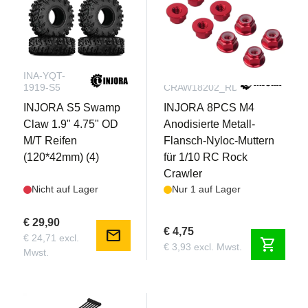
INA-YQT-
INA-
1919-S5
CRAW18202_RD
INJORA S5 Swamp
INJORA 8PCS M4
Claw 1.9" 4.75" OD
Anodisierte Metall-
M/T Reifen
Flansch-Nyloc-Muttern
(120*42mm) (4)
für 1/10 RC Rock
Crawler
Nicht auf Lager
Nur 1 auf Lager
€ 29,90
€ 4,75
mail
€ 24,71 excl.
shopping_cart
€ 3,93 excl. Mwst.
Mwst.