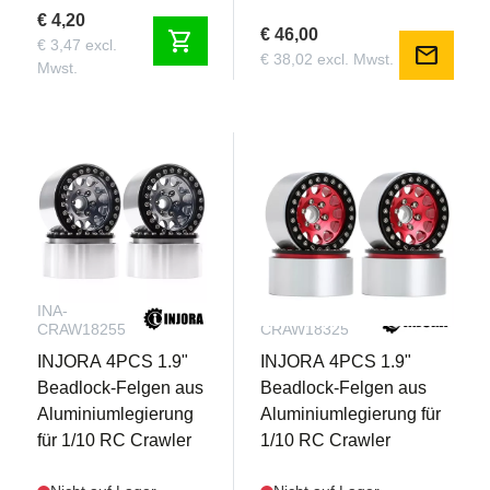
€ 4,20
€ 46,00
shopping_cart
€ 3,47 excl.
mail
€ 38,02 excl. Mwst.
Mwst.
INA-
INA-
CRAW18255
CRAW18325
INJORA 4PCS 1.9"
INJORA 4PCS 1.9"
Beadlock-Felgen aus
Beadlock-Felgen aus
Aluminiumlegierung
Aluminiumlegierung für
für 1/10 RC Crawler
1/10 RC Crawler