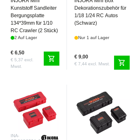
INJORA Mini
INJORA Mini Box
Kunststoff Sandleiter
Dekorationszubehör für
Bergungsplatte
1/18 1/24 RC Autos
134*39mm für 1/10
(Schwarz)
RC Crawler (2 Stück)
2 Auf Lager
Nur 1 auf Lager
€ 6,50
€ 9,00
shopping_cart
€ 5,37 excl.
shopping_cart
€ 7,44 excl. Mwst.
Mwst.
INA-
INA-