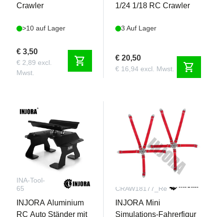
Crawler
1/24 1/18 RC Crawler
>10 auf Lager
3 Auf Lager
€ 3,50
€ 20,50
shopping_cart
€ 2,89 excl.
shopping_cart
€ 16,94 excl. Mwst.
Mwst.
INA-Tool-
INA-
65
CRAW18177_Red
INJORA Aluminium
INJORA Mini
RC Auto Ständer mit
Simulations-Fahrerfigur