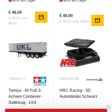
Nicht auf Lager
Nicht auf Lager
€ 46,00
€ 46,00
mail
€ 38,02 excl.
mail
€ 38,02 excl. Mwst.
Mwst.
TAM56377
HRC5901BK
Tamiya - 40 Fuß 3-
HRC Racing - 3D
Achsen Container-
Autoständer Schwarz
Sattelzug - 1/14