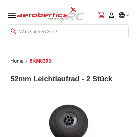
menu
shopping_cart
person
language
search
Home
8KM8303
52mm Leichtlaufrad - 2 Stück