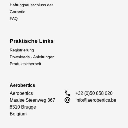
Haftungsausschluss der
Garantie
FAQ
Praktische Links
Registrierung
Downloads - Anleitungen
Produktsicherheit
Aerobertics
call
Aerobertics

+32 (0)50 858 020
alternate_email
Maalse Steenweg 367

info@aerobertics.be
8310 Brugge

Belgium