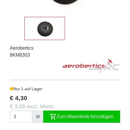
Aerobertics
8KM8303
Nur 1 auf Lager
€ 4,30
€ 3,55 excl. Mwst.
shopping_cart
st
Zum Warenkorb hinzufügen