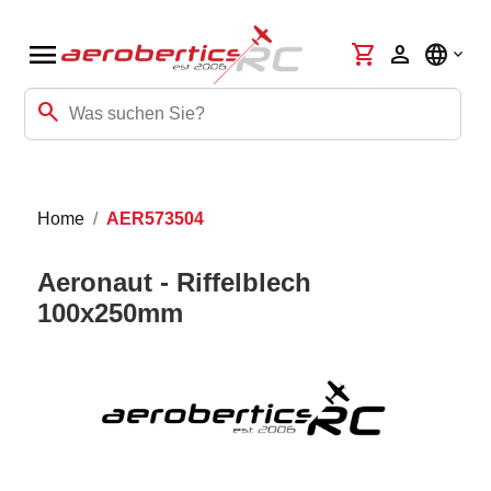
menu
shopping_cart
person
language
search
Home
AER573504
Aeronaut - Riffelblech
100x250mm