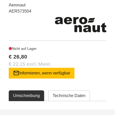
Aeronaut
AER573504
Nicht auf Lager
€ 26,80
€ 22,15 excl. Mwst.
mail
Informieren, wenn verfügbar
Umschreibung
Technische Daten