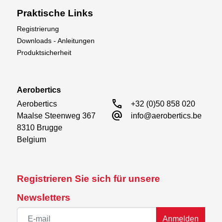
Praktische Links
Registrierung
Downloads - Anleitungen
Produktsicherheit
Aerobertics
call
Aerobertics

+32 (0)50 858 020
alternate_email
Maalse Steenweg 367

info@aerobertics.be
8310 Brugge

Belgium
Registrieren Sie sich für unsere
Newsletters
Anmelden