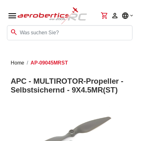
menu
shopping_cart
person
language
search
Home
AP-09045MRST
APC - MULTIROTOR-Propeller -
Selbstsichernd - 9X4.5MR(ST)