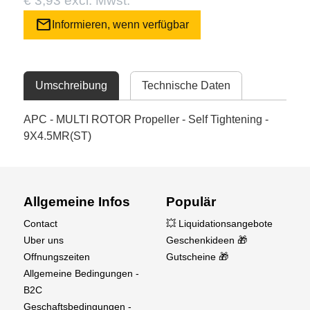
€ 3,93 excl. Mwst.
mail
Informieren, wenn verfügbar
Umschreibung
Technische Daten
APC - MULTI ROTOR Propeller - Self Tightening -
9X4.5MR(ST)
Allgemeine Infos
Populär
Contact
💥 Liquidationsangebote
Uber uns
Geschenkideen 🎁
Offnungszeiten
Gutscheine 🎁
Allgemeine Bedingungen -
B2C
Geschaftsbedingungen -