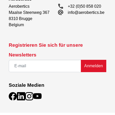
call
Aerobertics

+32 (0)50 858 020
alternate_email
Maalse Steenweg 367

info@aerobertics.be
8310 Brugge

Belgium
Registrieren Sie sich für unsere
Newsletters
Anmelden
Soziale Medien