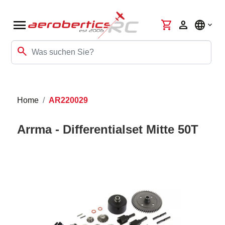
menu
shopping_cart
person
language
search
Home
AR220029
Arrma - Differentialset Mitte 50T