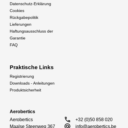
Datenschutz-Erklärung
Cookies
Rückgabepolitik
Lieferungen
Haftungsausschluss der
Garantie
FAQ
Praktische Links
Registrierung
Downloads - Anleitungen
Produktsicherheit
Aerobertics
call
Aerobertics

+32 (0)50 858 020
alternate_email
Maalse Steenweg 367

info@aerobertics.be