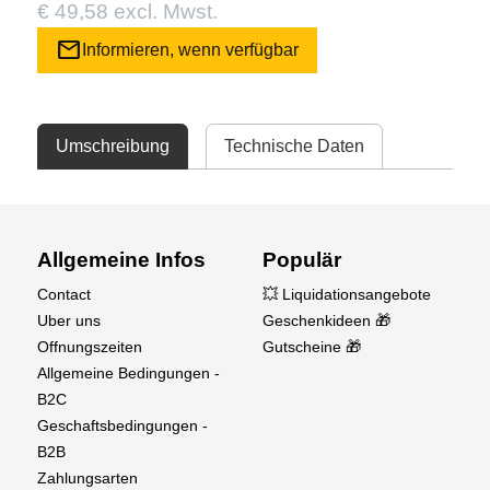
€ 49,58 excl. Mwst.
mail
Informieren, wenn verfügbar
Umschreibung
Technische Daten
Allgemeine Infos
Populär
Contact
💥 Liquidationsangebote
Uber uns
Geschenkideen 🎁
Offnungszeiten
Gutscheine 🎁
Allgemeine Bedingungen -
B2C
Geschaftsbedingungen -
B2B
Zahlungsarten