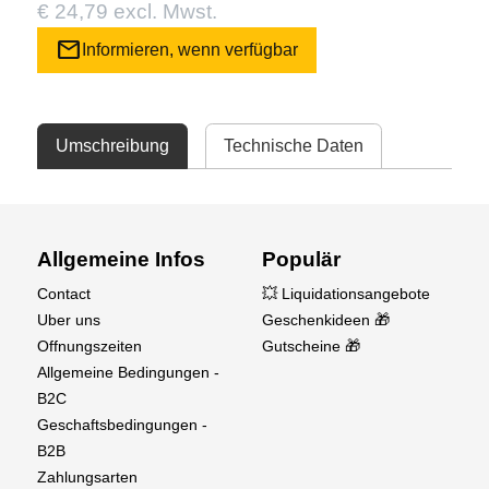
€ 24,79 excl. Mwst.
mail
Informieren, wenn verfügbar
Umschreibung
Technische Daten
Allgemeine Infos
Populär
Contact
💥 Liquidationsangebote
Uber uns
Geschenkideen 🎁
Offnungszeiten
Gutscheine 🎁
Allgemeine Bedingungen -
B2C
Geschaftsbedingungen -
B2B
Zahlungsarten