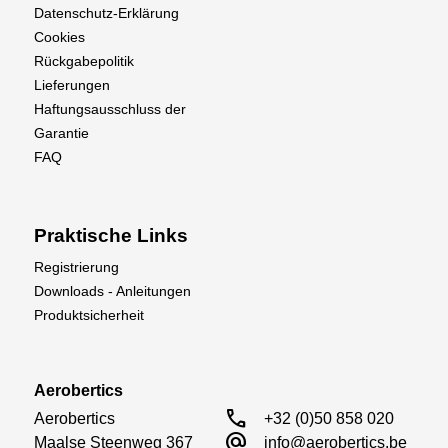
Datenschutz-Erklärung
Cookies
Rückgabepolitik
Lieferungen
Haftungsausschluss der
Garantie
FAQ
Praktische Links
Registrierung
Downloads - Anleitungen
Produktsicherheit
Aerobertics
call
Aerobertics

+32 (0)50 858 020
alternate_email
Maalse Steenweg 367

info@aerobertics.be