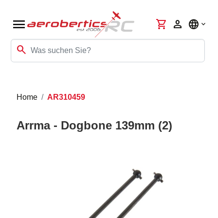
menu
shopping_cart
person
language
search
Home
AR310459
Arrma - Dogbone 139mm (2)