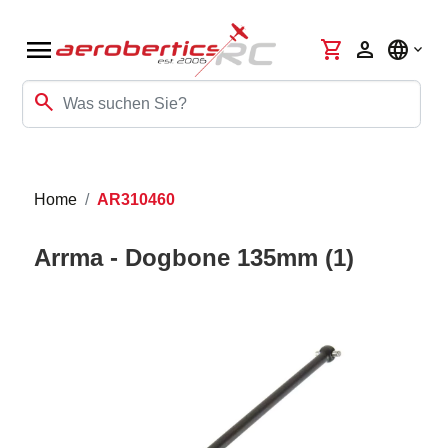
menu
shopping_cart
person
language
search
Home
AR310460
Arrma - Dogbone 135mm (1)