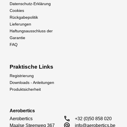
Datenschutz-Erklärung
Cookies
Rückgabepolitik
Lieferungen
Haftungsausschluss der
Garantie
FAQ
Praktische Links
Registrierung
Downloads - Anleitungen
Produktsicherheit
Aerobertics
call
Aerobertics

+32 (0)50 858 020
alternate_email
Maalse Steenweg 367

info@aerobertics.be