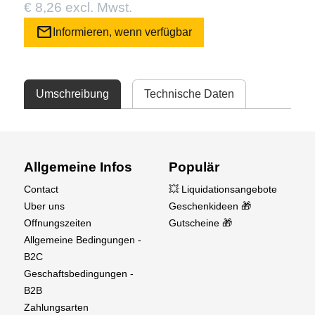
€ 8,26 excl. Mwst.
mail
Informieren, wenn verfügbar
Umschreibung
Technische Daten
Allgemeine Infos
Populär
Contact
💥 Liquidationsangebote
Uber uns
Geschenkideen 🎁
Offnungszeiten
Gutscheine 🎁
Allgemeine Bedingungen -
B2C
Geschaftsbedingungen -
B2B
Zahlungsarten