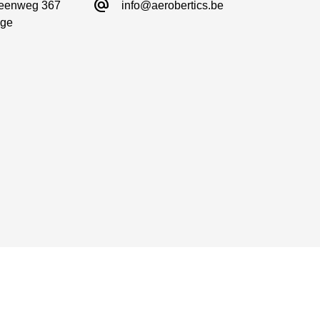
alternate_email
eenweg 367

info@aerobertics.be
ge
