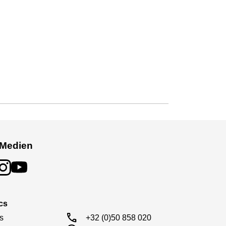
 Medien
cs
call
s

+32 (0)50 858 020