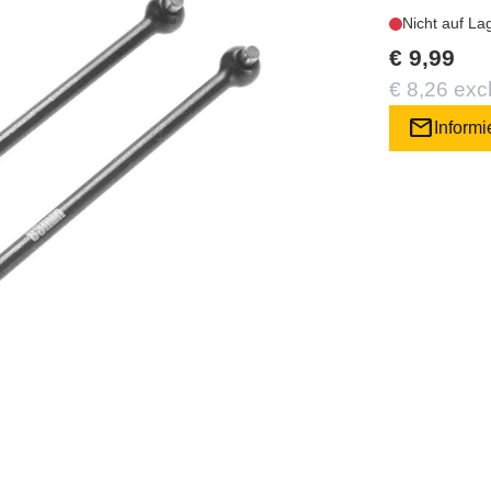
Nicht auf La
€ 9,99
€ 8,26 exc
mail
Informi