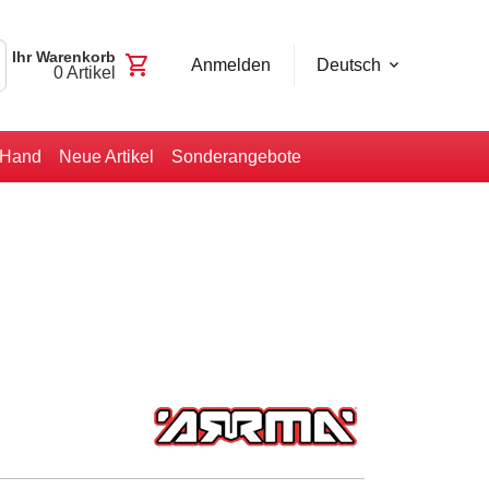
Ihr Warenkorb
shopping_cart
Anmelden
Deutsch
0
Artikel
-Hand
Neue Artikel
Sonderangebote