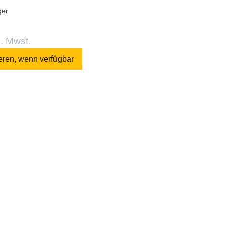
ger
l. Mwst.
eren, wenn verfügbar