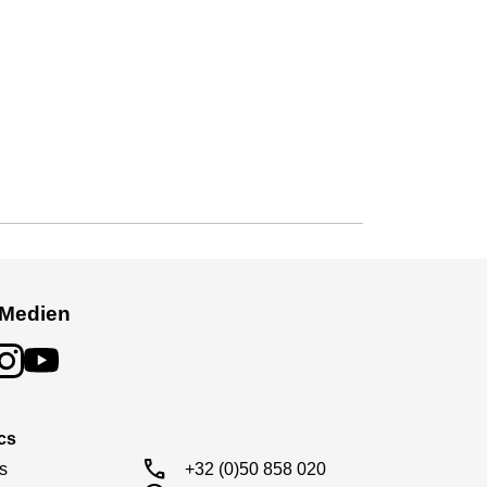
 Medien
cs
call
s

+32 (0)50 858 020