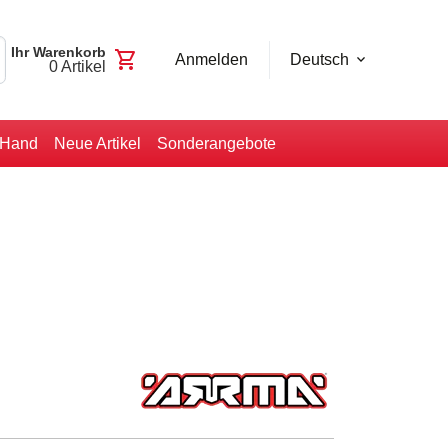
Ihr Warenkorb
shopping_cart
Anmelden
Deutsch
0
Artikel
-Hand
Neue Artikel
Sonderangebote