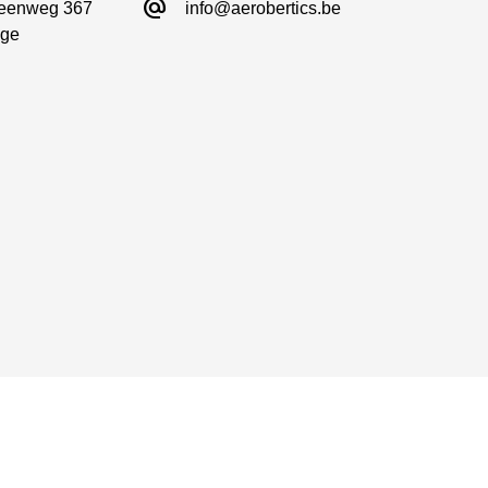
alternate_email
eenweg 367

info@aerobertics.be
ge
