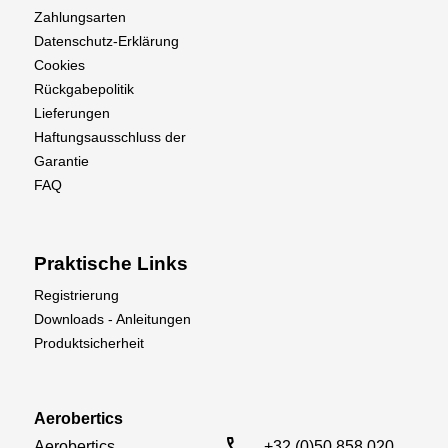
Zahlungsarten
Datenschutz-Erklärung
Cookies
Rückgabepolitik
Lieferungen
Haftungsausschluss der
Garantie
FAQ
Praktische Links
Registrierung
Downloads - Anleitungen
Produktsicherheit
Aerobertics
call
Aerobertics

+32 (0)50 858 020