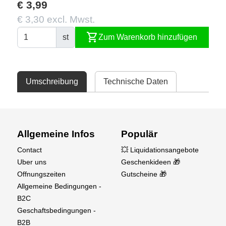
€ 3,99
€ 3,30 excl. Mwst.
shopping_cart
st
Zum Warenkorb hinzufügen
Umschreibung
Technische Daten
Allgemeine Infos
Populär
Contact
💥 Liquidationsangebote
Uber uns
Geschenkideen 🎁
Offnungszeiten
Gutscheine 🎁
Allgemeine Bedingungen -
B2C
Geschaftsbedingungen -
B2B