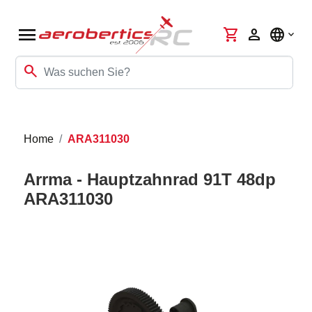
menu
shopping_cart
person
language
search
Home
ARA311030
Arrma - Hauptzahnrad 91T 48dp
ARA311030