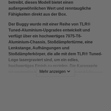
betreibt, dieses Modell bietet einen
außergewöhnlichen Wert und renntaugliche
Fähigkeiten direkt aus der Box.
Der Buggy wurde mit einer Reihe von TLR®
Tuned-Aluminium-Upgrades entwickelt und
verfügt über ein hochwertiges 7075-T6-
Aluminium-Chassis, Stoßdämpfertürme, eine
Lenkstange, Aufhängungen und
Stoßdämpferkörper, die alle mit dem TLR® Tuned-
Logo lasergraviert sind, um ein edles,
hochwertiges Finish zu erzielen. Die Karosserie
expand_more
Mehr anzeigen
ist werkseitig in einem kräftigen Pink und Lila
lackiert, was dem TYPHON™ einen
unverwechselbaren, auffälligen Look verleiht.
General Info
Dieser Roller ist vormontiert und bereit für ein 4S
Brand
Arrma
oder 6S Brushless Power System Ihrer Wahl.
Item Nr
ARA8306
Aufgebaut auf der bewährten 4WD-Plattform von