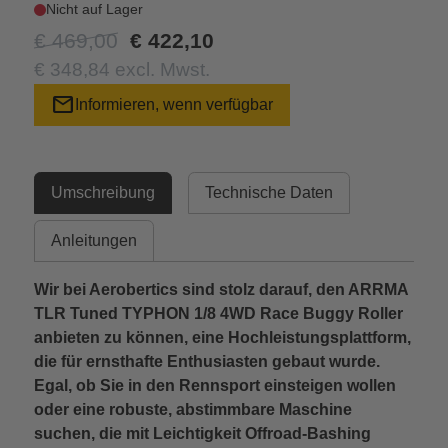
Nicht auf Lager
€ 469,00
€ 422,10
€ 348,84 excl. Mwst.
mail
Informieren, wenn verfügbar
Umschreibung
Technische Daten
Anleitungen
Wir bei Aerobertics sind stolz darauf, den ARRMA
TLR Tuned TYPHON 1/8 4WD Race Buggy Roller
anbieten zu können, eine Hochleistungsplattform,
die für ernsthafte Enthusiasten gebaut wurde.
Egal, ob Sie in den Rennsport einsteigen wollen
oder eine robuste, abstimmbare Maschine
suchen, die mit Leichtigkeit Offroad-Bashing