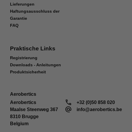
Lieferungen
Haftungsausschluss der
Garantie
FAQ
Praktische Links
TLR® TUNED PARTS
Registrierung
Der TLR® Tuned TYPHON™ 4WD Race Buggy
Downloads - Anleitungen
Roller wurde mit hochwertigen Aluminiumteilen
Produktsicherheit
aufgerüstet, die die Haltbarkeit erhöhen und das
Handling verbessern. Für Fortgeschrittene ist er
die perfekte Plattform, um Rennen zu fahren und
Aerobertics
Erfahrungen mit dem Tuning zu sammeln—
call
Aerobertics

+32 (0)50 858 020
Designed Fast and Designed Tough!
alternate_email
Maalse Steenweg 367

info@aerobertics.be
8310 Brugge

Belgium