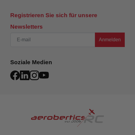
Registrieren Sie sich für unsere
Newsletters
Anmelden
Soziale Medien
ÖL-FILLED SHOCKS
Die einstellbaren ölgefüllten Stoßdämpfer sind auf
TLR® Tuned 7075-T6 Aluminium Dämpferbrücken
montiert und verfügen über TLR® Tuned
Aluminium Dämpferkörper, gefräste konische
Dämpferkolben und EXB Extreme Bash
Dämpferabstandshalter. Sie absorbieren
Unebenheiten auf Schmutz, Asphalt und Gras für
eine super-glatte Dämpfung.