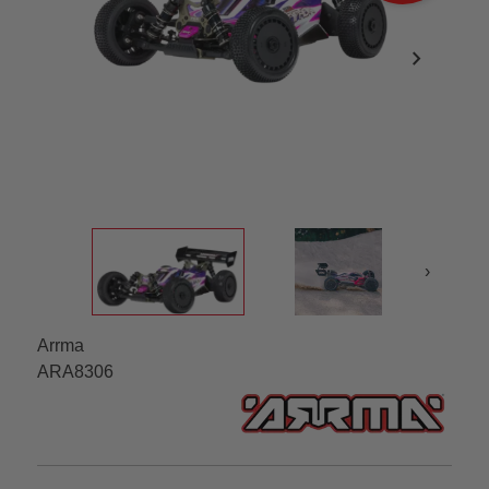
chevron_right
›
Arrma
ARA8306