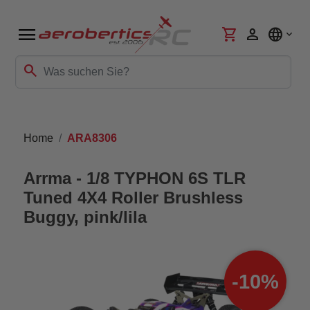
menu
shopping_cart
person
language
search
Home
ARA8306
Arrma - 1/8 TYPHON 6S TLR
Tuned 4X4 Roller Brushless
Buggy, pink/lila
-10%