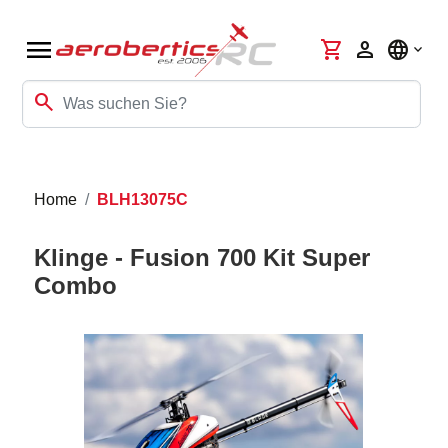
menu
shopping_cart
person
language
search
Home
BLH13075C
Klinge - Fusion 700 Kit Super
Combo