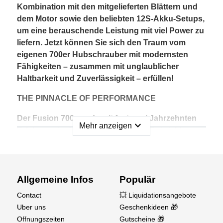
Kombination mit den mitgelieferten Blättern und
dem Motor sowie den beliebten 12S-Akku-Setups,
um eine berauschende Leistung mit viel Power zu
liefern. Jetzt können Sie sich den Traum vom
eigenen 700er Hubschrauber mit modernsten
Fähigkeiten – zusammen mit unglaublicher
Haltbarkeit und Zuverlässigkeit – erfüllen!
THE PINNACLE OF PERFORMANCE
Der Fusion 700 wurde mit fast zwei Jahrzehnten
expand_more
Mehr anzeigen
Erfahrung in der Konstruktion und Entwicklung
entwickelt und bietet die Spitze der Blade-
Helikopterleistung. Er vereint moderne
Hochleistungsmerkmale in einer hochwertigen,
robusten und zuverlässigen Zelle, die für Sport-,
Allgemeine Infos
Populär
Präzisions- und aggressive 3D-Flüge auf Profi-
Contact
💥 Liquidationsangebote
Niveau geeignet ist. Die extrem widerstandsfähige
Uber uns
Geschenkideen 🎁
Zelle aus Kohlefaser und Aluminium lässt sich
Offnungszeiten
Gutscheine 🎁