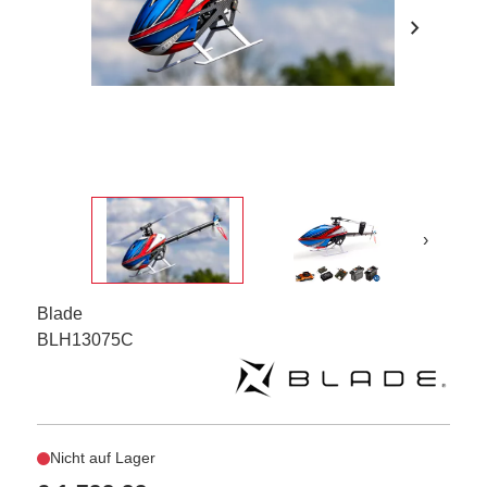
chevron_right
›
Blade
BLH13075C
Nicht auf Lager