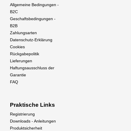
schnell zusammenbauen und ist einfach zu
Allgemeine Bedingungen -
warten und zu reparieren. Das Delrin®
B2C
schraubenförmige Hauptgetriebe wird von dem
Geschaftsbedingungen -
mitgelieferten 4735-540Kv bürstenlosen
B2B
Außenläufermotor angetrieben, der ein
Zahlungsarten
unglaubliches Drehmoment und Leistung mit den
Datenschutz-Erklärung
beliebten 12S oder zwei Stück 6S 4000-5000mAh
Cookies
LiPo-Akku-Setups liefert. Ein riemengetriebenes
Rückgabepolitik
Leitwerk aus gefrästem Aluminium sorgt bei
Lieferungen
jedem Flug für eine stabile Heckleistung. Egal, ob
Haftungsausschluss der
Sie ein fortgeschrittener Pilot sind, der zum ersten
Garantie
Mal ein Modell der Größe 700 fliegt, oder ob Sie
FAQ
bereits ein Weltklasse-3D-Pilot sind, der Fusion
700 bietet eine unübertroffene Kombination aus
Komfort, Fähigkeiten, Qualität und Wert!
Praktische Links
Der Fusion 700 ist als Bausatz erhältlich, der den
Registrierung
Motor sowie einen 700-mm-Hauptrotor aus
Downloads - Anleitungen
Kohlefaser und 105-mm-Heckrotorblätter enthält,
Produktsicherheit