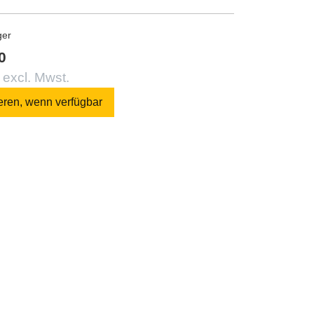
ger
0
 excl. Mwst.
eren, wenn verfügbar