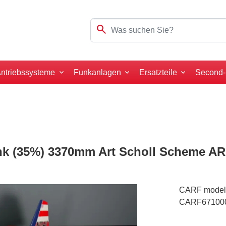
search
ntriebssysteme
Funkanlagen
Ersatzteile
Second
nk (35%) 3370mm Art Scholl Scheme AR
CARF model
CARF67100