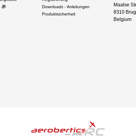
Maalse St
 🎁
Downloads - Anleitungen
8310 Brug
Produktsicherheit
Belgium
ufklebersatz sind separat erhältlich. Wählen Sie die werkss
gischen Aufbau entwickelt:
lappen, 2 Höhenruder, 2 Seitenruder/Heckantrieb, 1 Gashebel)
bschaltung, Rauch, Beleuchtung und Kabinenhaubensteuerung
gel, Leitwerke und Seitenflosse sind alle abnehmbar