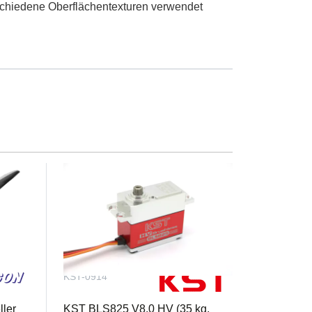
schiedene Oberflächentexturen verwendet
d Steifigkeit ohne übermäßiges Gewicht.
Steuerflächen und das Heck des Flugzeugs.
ie CARF’s MiG-17 und Corsair Designs.
ale-Präsenz und des Komforts.
erverstärktes Holmsystem aufweist, das über
ktur untergebracht.
KST-0914
ler
KST BLS825 V8.0 HV (35 kg,