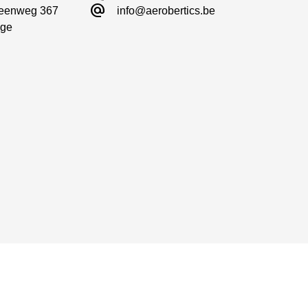
alternate_email
eenweg 367

info@aerobertics.be
ge

eitige Installation oder die DIY-Kit-