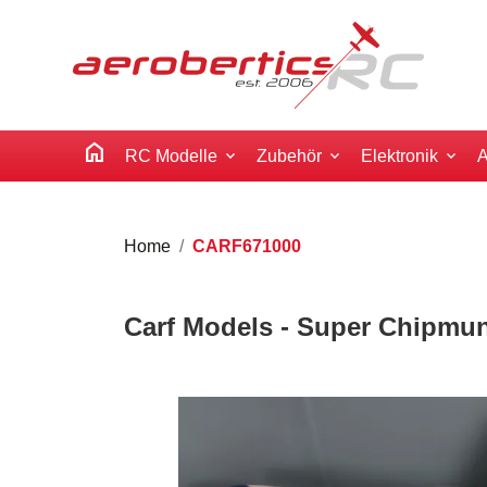
home
RC Modelle
Zubehör
Elektronik
A
Home
CARF671000
Carf Models - Super Chipmu