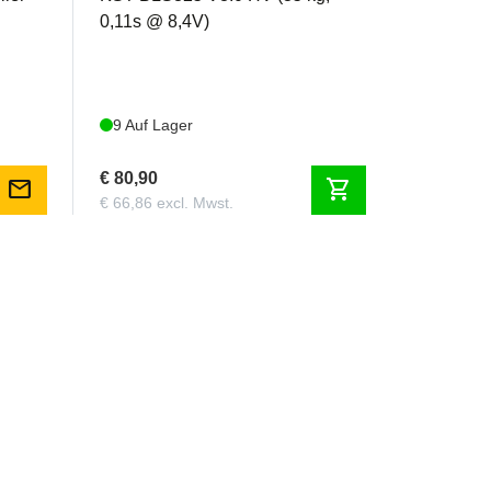
ch im preisgekrönten Corsair von CARF
0,11s @ 8,4V)
ch wiederholte Einsätze problemlos.
9 Auf Lager
 internen 3D-gedruckten Halterungen befestigt
€ 80,90
mail
shopping_cart
€ 66,86 excl. Mwst.
 an, die passgenau zugeschnitten sind.