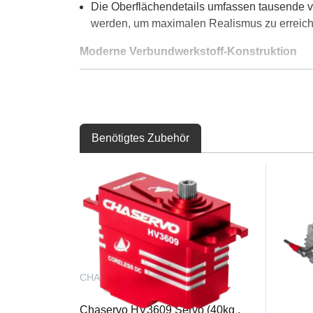
Die Oberflächendetails umfassen tausende v
werden, um maximalen Realismus zu erreich
Moderne Verbundwerkstoff-Konstruktion
Die gesamte Zelle ist aus hochfesten Verbund
Die verstärkte hintere Rumpfstruktur sorgt f
Schiebehaube (optional)
Benötigtes Zubehör
Optionaler elektrischer Schiebehauben-Mec
Passt zu Pilotenfiguren bis zu 180mm Breit
Dreiteiliges Flügelsystem
Die äußeren Paneele sind für den einfachen 
ein 40mm-Kohlenstoffrohr verbunden ist.
Jeder Außenflügel enthält ein Querruderserv
CHA-HV3609
DA590
Funktionales Wölbklappensystem
Chaservo HV3609 Servo (40kg ,
Desert