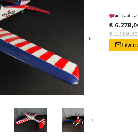
Nicht auf La
€ 6.279,0
€ 5.189,26
chevron_right
mail
Informi
›