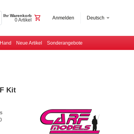
Ihr Warenkorb
shopping_cart
Anmelden
Deutsch
0
Artikel
-Hand
Neue Artikel
Sonderangebote
F Kit
s
0