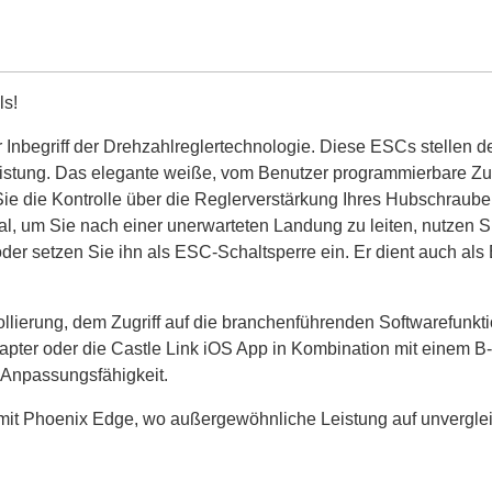
ls!
nbegriff der Drehzahlreglertechnologie. Diese ESCs stellen de
istung. Das elegante weiße, vom Benutzer programmierbare Zus
e die Kontrolle über die Reglerverstärkung Ihres Hubschraub
nal, um Sie nach einer unerwarteten Landung zu leiten, nutzen 
er setzen Sie ihn als ESC-Schaltsperre ein. Er dient auch als 
ollierung, dem Zugriff auf die branchenführenden Softwarefunkti
ter oder die Castle Link iOS App in Kombination mit einem B-
 Anpassungsfähigkeit.
it Phoenix Edge, wo außergewöhnliche Leistung auf unvergleichli