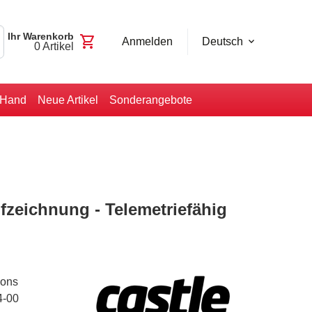
Ihr Warenkorb
shopping_cart
Anmelden
Deutsch
0
Artikel
-Hand
Neue Artikel
Sonderangebote
fzeichnung - Telemetriefähig
ions
4-00