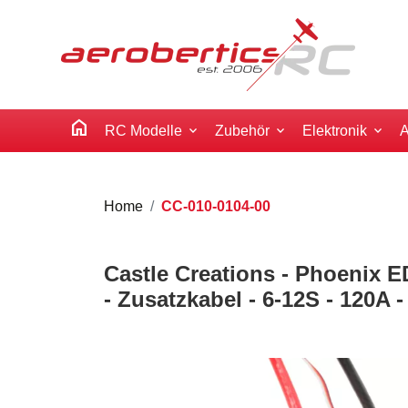
home
RC Modelle
Zubehör
Elektronik
A
Home
CC-010-0104-00
Castle Creations - Phoenix E
- Zusatzkabel - 6-12S - 120A 