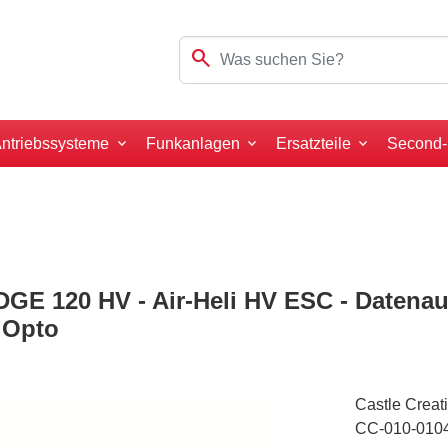
search
ntriebssysteme
Funkanlagen
Ersatzteile
Second
DGE 120 HV - Air-Heli HV ESC - Datenau
- Opto
Castle Creat
CC-010-010