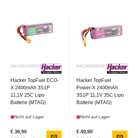
HACK92400331
HACK92400361
Hacker TopFuel ECO-
Hacker TopFuel
3S und 4S kompatibel
X 2400mAh 3S1P
Power-X 2400mAh
Das werkseitig eingebaute Twin Brushless Power
11,1V 25C Lipo
3S1P 11,1V 35C Lipo
System verfügt über einen 25-Ampere Spektrum
Batterie (MTAG)
Batterie (MTAG)
Avian Dual Smart Lite ESC und speziell
Nicht auf Lager
Nicht auf Lager
abgestimmte Motoren, die mit einem einzigen 3S
2200–3200mAh LiPo-Akku eine Fülle von
€ 36,90
€ 49,90
Schubkraft liefern. Oder Sie können einen 4S-
mail
mail