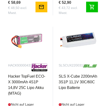
€ 58,69
€ 52,90
Klebstoff noch Spezialwerkzeuge erforderlich, so
mail
shopping_cart
€ 48,50 excl.
€ 43,72 excl.
dass die Twin Otter 1.4m in weniger Zeit flugbereit
Mwst.
Mwst.
ist, als es dauert, einen Akku zu laden! Und
obwohl sie so groß ist, dass sie komplett
zusammengebaut in fast jedes Fahrzeug passt,
können Sie die zweiteilige Tragfläche für eine
einfachere Lagerung und einen leichteren
Transport abnehmen.
HACK93000431
SLSCUX22003130
Hacker TopFuel ECO-
SLS X-Cube 2200mAh
X 3000mAh 4S1P
3S1P 11,1V 30C/60C
14,8V 25C Lipo Akku
Lipo Batterie
(MTAG)
Nicht auf Lager
Nicht auf Lager