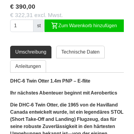
€ 390,00
€ 322,31 excl. Mwst.
shopping_cart
st
Zum Warenkorb hinzufügen
Umschreibung
Technische Daten
Anleitungen
DHC-6 Twin Otter 1.4m PNP – E-flite
Ihr nächstes Abenteuer beginnt mit Aerobertics
Die DHC-6 Twin Otter, die 1965 von de Havilland
Canada entwickelt wurde, ist ein legendäres STOL
(Short Take-Off and Landing) Flugzeug, das für
seine robuste Zuverlässigkeit in den härtesten
Umgebungen bekannt ist—von der eisigen