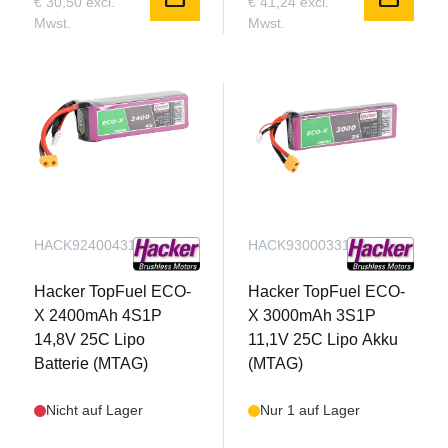
€ 30,50 excl.
€ 41,24 excl.
Akku für noch mehr Leistung und unbegrenzte
Mwst.
Mwst.
vertikale Fähigkeiten einbauen, ohne dass
irgendwelche Modifikationen oder Upgrades
erforderlich sind!
HACK92400431
HACK93000331
Hacker TopFuel ECO-
Hacker TopFuel ECO-
X 2400mAh 4S1P
X 3000mAh 3S1P
14,8V 25C Lipo
11,1V 25C Lipo Akku
Batterie (MTAG)
(MTAG)
Einfacher Zusammenbau
Nicht auf Lager
Nur 1 auf Lager
Für den endgültigen Zusammenbau sind weder