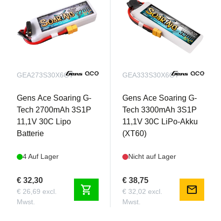
Differential Thrust & Motor Reversing: Für
verbessertes Bodenhandling und erweiterte
Flugeigenschaften.
Schwimmfähiges Design: Leicht umrüstbar für
Starts und Landungen im Wasser mit dem
optionalen Schwimmerset (kompatibel mit Timber
GEA273S30X6GT
GEA333S30X6GT
1.2m/1.5m Modellen).
Gens Ace Soaring G-
Gens Ace Soaring G-
Tech 2700mAh 3S1P
Tech 3300mAh 3S1P
11,1V 30C Lipo
11,1V 30C LiPo-Akku
Batterie
(XT60)
4 Auf Lager
Nicht auf Lager
€ 32,30
€ 38,75
shopping_cart
mail
€ 26,69 excl.
€ 32,02 excl.
Mwst.
Mwst.