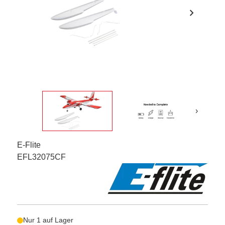
chevron_right
›
E-Flite
EFL32075CF
Nur 1 auf Lager