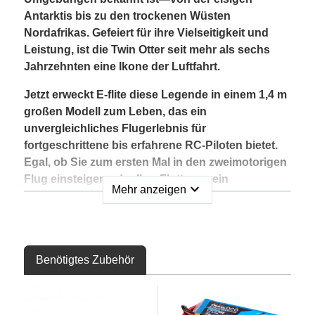
Antarktis bis zu den trockenen Wüsten
Nordafrikas. Gefeiert für ihre Vielseitigkeit und
Leistung, ist die Twin Otter seit mehr als sechs
Jahrzehnten eine Ikone der Luftfahrt.
Jetzt erweckt E-flite diese Legende in einem 1,4 m
großen Modell zum Leben, das ein
unvergleichliches Flugerlebnis für
fortgeschrittene bis erfahrene RC-Piloten bietet.
Egal, ob Sie zum ersten Mal in den zweimotorigen
Flug einsteigen oder Ihre Flotte um ein
expand_more
Mehr anzeigen
leistungsfähiges Nutzflugzeug erweitern wollen,
die Twin Otter 1.4m ist die ideale Wahl. Sie bietet
maßstabsgetreuen Realismus, funktionale
Eigenschaften und unglaubliches Handling. Die
Benötigtes Zubehör
Twin Otter 1.4m verkörpert alles, was wir bei einem
Modellflugzeug suchen: Leistung, Detailtreue,
Benutzerfreundlichkeit und hochwertige
Konstruktion.