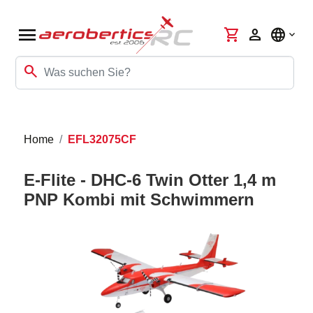
menu
shopping_cart
person
language
search
Home
EFL32075CF
E-Flite - DHC-6 Twin Otter 1,4 m
PNP Kombi mit Schwimmern