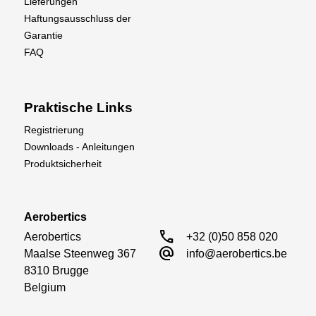
Lieferungen
Haftungsausschluss der
Garantie
FAQ
Praktische Links
Registrierung
Downloads - Anleitungen
Produktsicherheit
Aerobertics
call
Aerobertics

+32 (0)50 858 020
alternate_email
Maalse Steenweg 367

info@aerobertics.be
8310 Brugge

Belgium