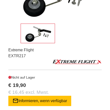
Extreme Flight
EXTR217
Nicht auf Lager
€ 19,90
€ 16,45 excl. Mwst.
mail
Informieren, wenn verfügbar