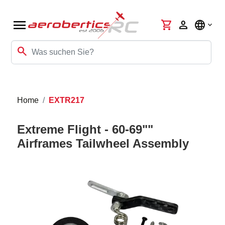
menu
shopping_cart
person
language
search
Home
EXTR217
Extreme Flight - 60-69""
Airframes Tailwheel Assembly