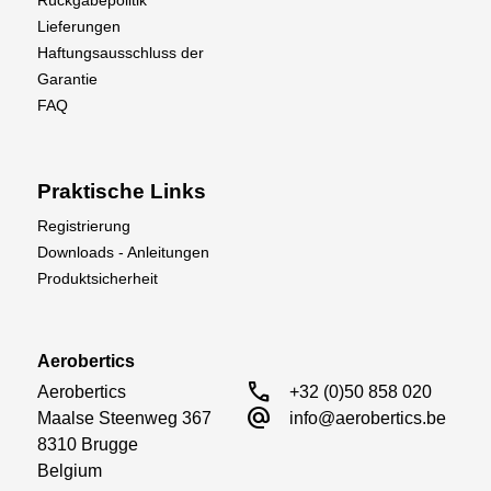
Rückgabepolitik
Lieferungen
Haftungsausschluss der
Garantie
FAQ
Praktische Links
Registrierung
Downloads - Anleitungen
Produktsicherheit
Aerobertics
call
Aerobertics

+32 (0)50 858 020
alternate_email
Maalse Steenweg 367

info@aerobertics.be
8310 Brugge

Belgium