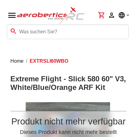
menu
shopping_cart
person
language
search
Home
EXTRSLI60WBO
Extreme Flight - Slick 580 60" V3,
White/Blue/Orange ARF Kit
Produkt nicht mehr verfügbar
Dieses Produkt kann nicht mehr bestellt