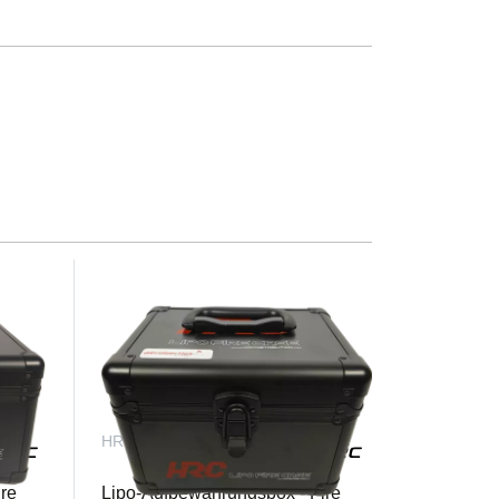
HRC9721M
re
Lipo-Aufbewahrungsbox - Fire