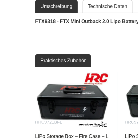
Umschreibung
Technische Daten
FTX9318 - FTX Mini Outback 2.0 Lipo Batter
Praktisches Zubehör
HRC9721BI-L
HRC97
LiPo Storage Box – Fire Case – L
LiPo 