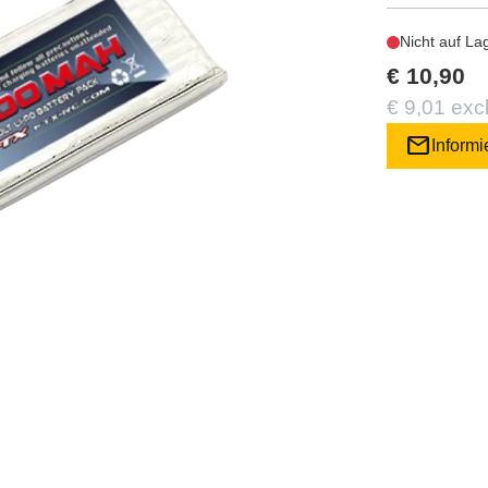
Nicht auf La
€ 10,90
€ 9,01 exc
mail
Informi