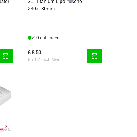
ester
21. Titanium Lipo Tasche
230x180mm
>10 auf Lager
€ 8,50
shopping_cart
shopping_cart
€ 7,02 excl. Mwst.