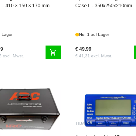
g – 410 × 150 × 170 mm
Case L - 350x250x210mm
f Lager
Nur 1 auf Lager
99
€ 49,99
shopping_cart
6 excl. Mwst.
€ 41,31 excl. Mwst.
721XL
TIBATST