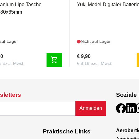
itanium Lipo Tasche
Yuki Model Digitaler Batteri
180x65mm
auf Lager
Nicht auf Lager
50
€ 9,90
shopping_cart
3 excl. Mwst.
€ 8,18 excl. Mwst.
sletters
Soziale
Anmelden
Aeroberti
Praktische Links