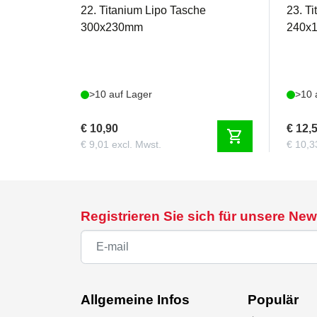
22. Titanium Lipo Tasche
23. T
300x230mm
240x
>10 auf Lager
>10 
€ 10,90
€ 12,
shopping_cart
€ 9,01 excl. Mwst.
€ 10,3
Registrieren Sie sich für unsere New
Allgemeine Infos
Populär