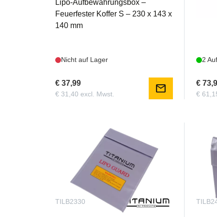
Lipo-Aufbewahrungsbox –
Lipo 
Feuerfester Koffer S – 230 x 143 x
Case
140 mm
Nicht auf Lager
2 Au
€ 37,99
€ 73,
mail
€ 31,40 excl. Mwst.
€ 61,1
TILB2330
TILB2