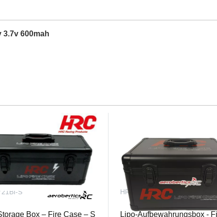
y 3.7v 600mah
21BI-S
HRC9721L
Storage Box – Fire Case – S
Lipo-Aufbewahrungsbox - Fi