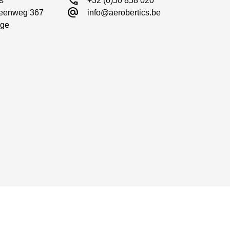
call
s

+32 (0)50 858 020
alternate_email
eenweg 367

info@aerobertics.be
ge
