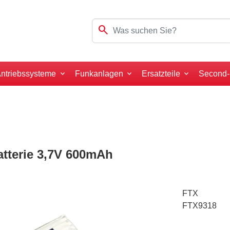
search
ntriebssysteme
Funkanlagen
Ersatzteile
Second
atterie 3,7V 600mAh
FTX
FTX9318