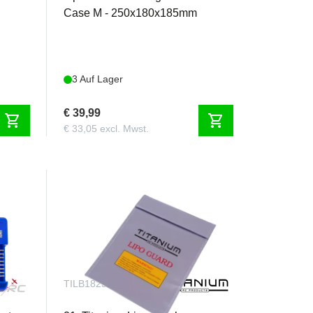
Case M - 250x180x185mm
3 Auf Lager
€ 39,99
shopping_cart
shopping_cart
€ 33,05 excl. Mwst.
TILB1823