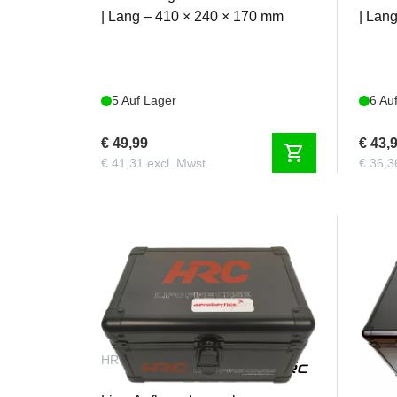
| Lang – 410 × 240 × 170 mm
| Lan
5 Auf Lager
6 Au
€ 49,99
€ 43,
shopping_cart
€ 41,31 excl. Mwst.
€ 36,3
HRC9721S
HRC9