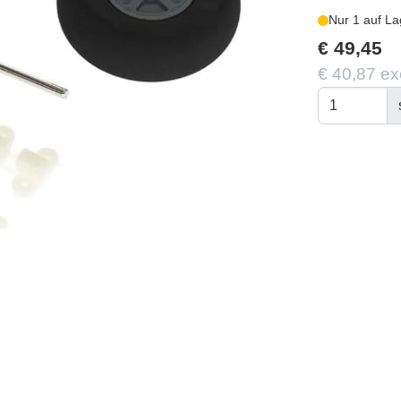
Nur 1 auf La
€ 49,45
€ 40,87 ex