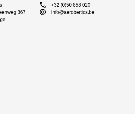
call
s

+32 (0)50 858 020
alternate_email
eenweg 367

info@aerobertics.be
ge
