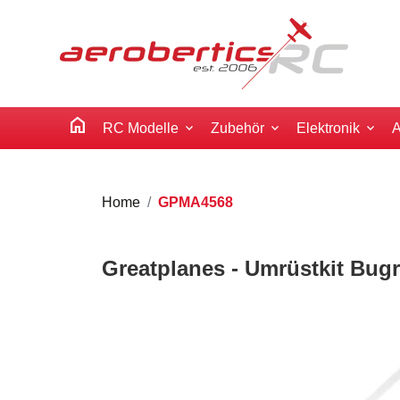
home
RC Modelle
Zubehör
Elektronik
A
Home
GPMA4568
Greatplanes - Umrüstkit Bugr