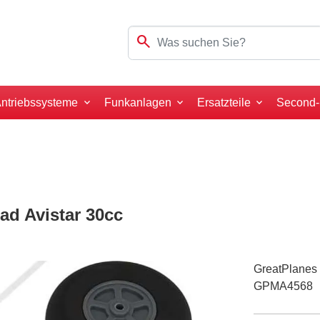
search
ntriebssysteme
Funkanlagen
Ersatzteile
Second
ad Avistar 30cc
GreatPlanes
GPMA4568