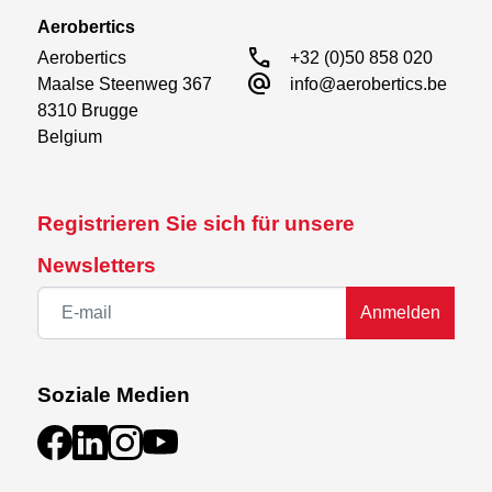
Aerobertics
call
Aerobertics

+32 (0)50 858 020
alternate_email
Maalse Steenweg 367

info@aerobertics.be
8310 Brugge

Belgium
Registrieren Sie sich für unsere
Newsletters
Anmelden
Soziale Medien