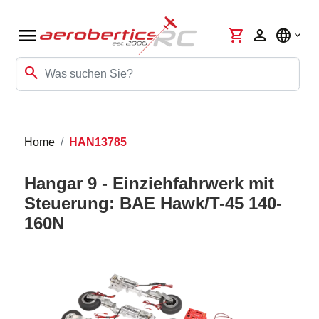
menu
shopping_cart
person
language
search
Home
HAN13785
Hangar 9 - Einziehfahrwerk mit
Steuerung: BAE Hawk/T-45 140-
160N