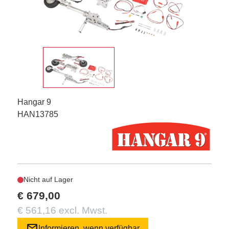
Hangar 9
HAN13785
Nicht auf Lager
€ 679,00
€ 561,16 excl. Mwst.
mail
Informieren, wenn verfügbar