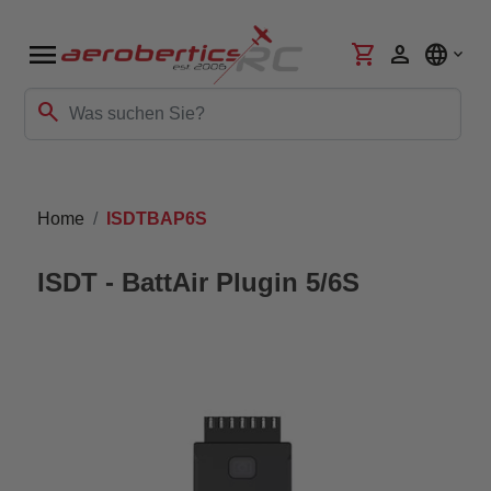
menu
shopping_cart
person
language
search
Home
ISDTBAP6S
ISDT - BattAir Plugin 5/6S