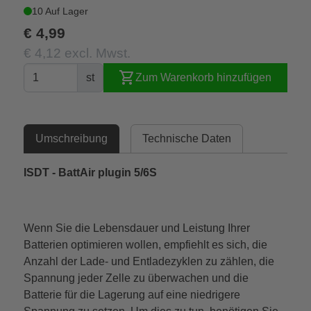
10 Auf Lager
€ 4,99
€ 4,12 excl. Mwst.
shopping_cart
st
Zum Warenkorb hinzufügen
Umschreibung
Technische Daten
ISDT - BattAir plugin 5/6S
Wenn Sie die Lebensdauer und Leistung Ihrer
Batterien optimieren wollen, empfiehlt es sich, die
Anzahl der Lade- und Entladezyklen zu zählen, die
Spannung jeder Zelle zu überwachen und die
Batterie für die Lagerung auf eine niedrigere