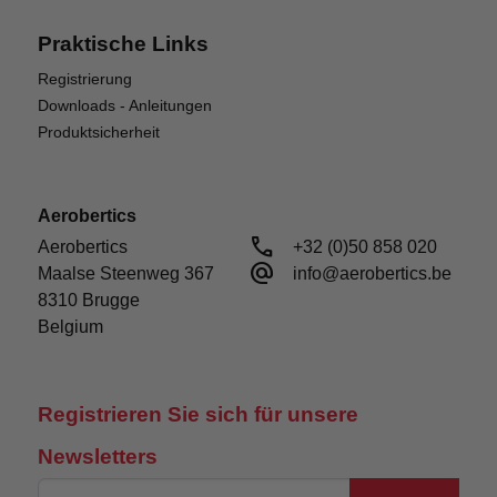
Praktische Links
Registrierung
Downloads - Anleitungen
Produktsicherheit
Aerobertics
call
Aerobertics

+32 (0)50 858 020
alternate_email
Maalse Steenweg 367

info@aerobertics.be
8310 Brugge

Belgium
Registrieren Sie sich für unsere
Newsletters