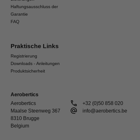
Haftungsausschluss der
Garantie
FAQ
Praktische Links
Registrierung
Downloads - Anleitungen
Produktsicherheit
Aerobertics
call
Aerobertics

+32 (0)50 858 020
alternate_email
Maalse Steenweg 367

info@aerobertics.be
8310 Brugge

Belgium