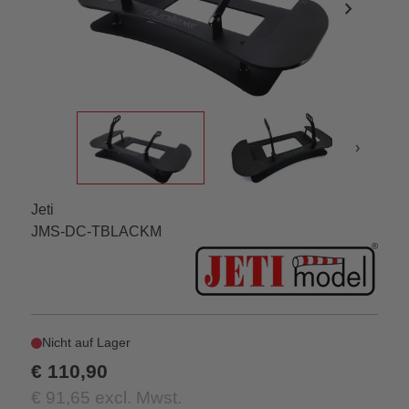
chevron_right
›
Jeti
JMS-DC-TBLACKM
Nicht auf Lager
€ 110,90
€ 91,65 excl. Mwst.