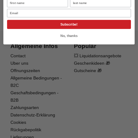
Name
Name
Email
Subscribe!
No, thanks
Allgemeine Infos
Populär
Contact
💥 Liquidationsangebote
Uber uns
Geschenkideen 🎁
Offnungszeiten
Gutscheine 🎁
Allgemeine Bedingungen -
B2C
Geschaftsbedingungen -
B2B
Zahlungsarten
Datenschutz-Erklärung
Cookies
Rückgabepolitik
Lieferungen