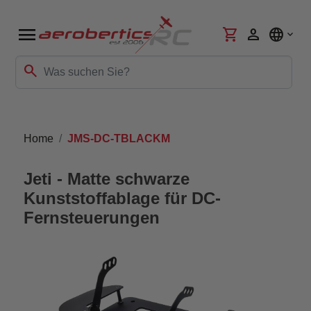
menu
shopping_cart
person
language
search
Home
JMS-DC-TBLACKM
Jeti - Matte schwarze
Kunststoffablage für DC-
Fernsteuerungen