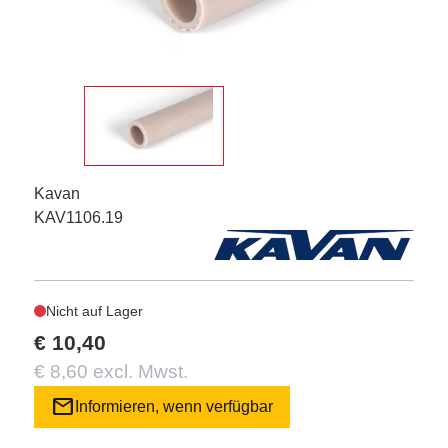
Kavan
KAV1106.19
Nicht auf Lager
€ 10,40
€ 8,60 excl. Mwst.
mail
Informieren, wenn verfügbar