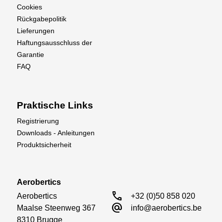
Cookies
Rückgabepolitik
Lieferungen
Haftungsausschluss der
Garantie
FAQ
Praktische Links
Registrierung
Downloads - Anleitungen
Produktsicherheit
Aerobertics
call
Aerobertics

+32 (0)50 858 020
alternate_email
Maalse Steenweg 367

info@aerobertics.be
8310 Brugge
