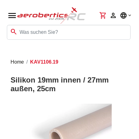
menu
shopping_cart
person
language
search
Home
KAV1106.19
Silikon 19mm innen / 27mm
außen, 25cm