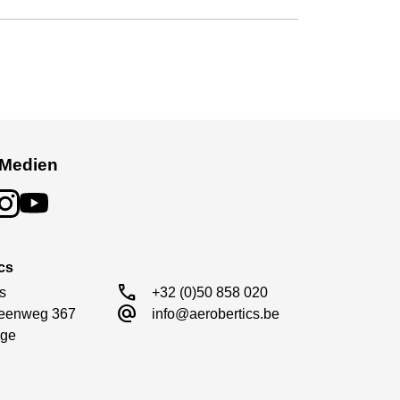
 Medien
cs
call
s

+32 (0)50 858 020
alternate_email
eenweg 367

info@aerobertics.be
ge
