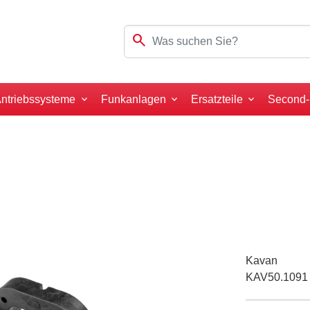
search
ntriebssysteme
Funkanlagen
Ersatzteile
Second
Kavan
KAV50.1091