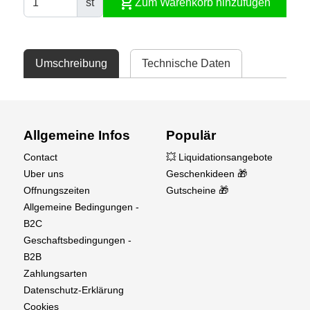
shopping_cart
st
Zum Warenkorb hinzufügen
Umschreibung
Technische Daten
Allgemeine Infos
Populär
Contact
💥 Liquidationsangebote
Uber uns
Geschenkideen 🎁
Offnungszeiten
Gutscheine 🎁
Allgemeine Bedingungen -
B2C
Geschaftsbedingungen -
B2B
Zahlungsarten
Datenschutz-Erklärung
Cookies