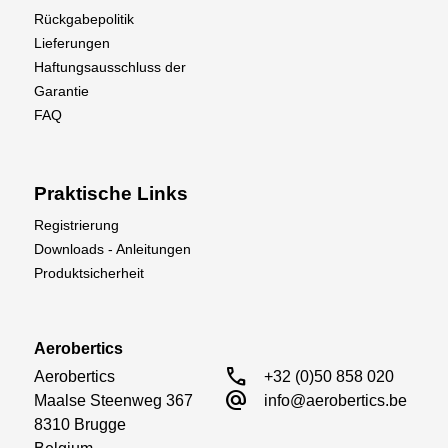
Rückgabepolitik
Lieferungen
Haftungsausschluss der
Garantie
FAQ
Praktische Links
Registrierung
Downloads - Anleitungen
Produktsicherheit
Aerobertics
call
Aerobertics

+32 (0)50 858 020
alternate_email
Maalse Steenweg 367

info@aerobertics.be
8310 Brugge
