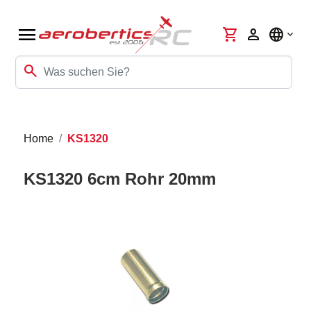
menu
shopping_cart
person
language
search
Home
KS1320
KS1320 6cm Rohr 20mm