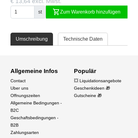
€ 13,64 excl. Mwst.
shopping_cart
st
Zum Warenkorb hinzufügen
Umschreibung
Technische Daten
Allgemeine Infos
Populär
Contact
💥 Liquidationsangebote
Uber uns
Geschenkideen 🎁
Offnungszeiten
Gutscheine 🎁
Allgemeine Bedingungen -
B2C
Geschaftsbedingungen -
B2B
Zahlungsarten