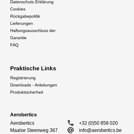
Datenschutz-Erklärung
Cookies
Rückgabepolitik
Lieferungen
Haftungsausschluss der
Garantie
FAQ
Praktische Links
Registrierung
Downloads - Anleitungen
Produktsicherheit
Aerobertics
call
Aerobertics

+32 (0)50 858 020
alternate_email
Maalse Steenweg 367

info@aerobertics.be