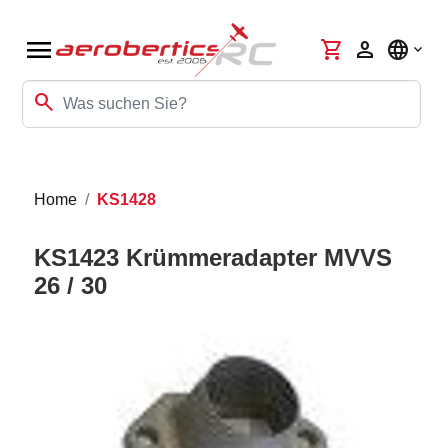
menu
shopping_cart
person
language
search
Home
KS1428
KS1423 Krümmeradapter MVVS
26 / 30