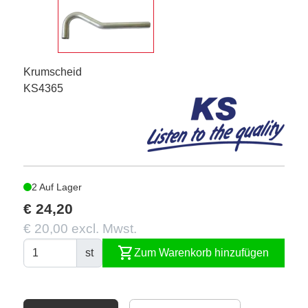
Krumscheid
KS4365
2 Auf Lager
€ 24,20
€ 20,00 excl. Mwst.
shopping_cart
st
Zum Warenkorb hinzufügen