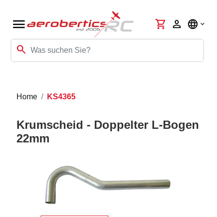
menu
shopping_cart
person
language
search
Home
KS4365
Krumscheid - Doppelter L-Bogen
22mm