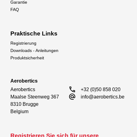
Garantie
FAQ
Praktische Links
Registrierung
Downloads - Anleitungen
Produktsicherheit
Aerobertics
call
Aerobertics

+32 (0)50 858 020
alternate_email
Maalse Steenweg 367

info@aerobertics.be
8310 Brugge

Belgium
Registrieren Sie sich für unsere