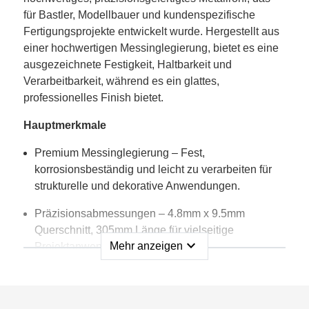
für Bastler, Modellbauer und kundenspezifische
Fertigungsprojekte entwickelt wurde. Hergestellt aus
einer hochwertigen Messinglegierung, bietet es eine
ausgezeichnete Festigkeit, Haltbarkeit und
Verarbeitbarkeit, während es ein glattes,
professionelles Finish bietet.
Hauptmerkmale
Premium Messinglegierung – Fest,
korrosionsbeständig und leicht zu verarbeiten für
strukturelle und dekorative Anwendungen.
Präzisionsabmessungen – 4.8mm x 9.5mm
Querschnitt, 305mm Länge für vielseitige
expand_more
Mehr anzeigen
Projektanwendungen.
Hoch bearbeitbar – Kann mit handelsüblichen
Hobbywerkzeugen geschnitten, gebogen, gebohrt
oder gelötet werden.