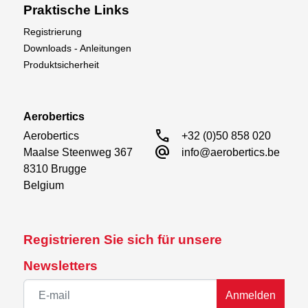
Praktische Links
Registrierung
Downloads - Anleitungen
Produktsicherheit
Aerobertics
call
Aerobertics

+32 (0)50 858 020
alternate_email
Maalse Steenweg 367

info@aerobertics.be
8310 Brugge

Belgium
Registrieren Sie sich für unsere
Newsletters
Anmelden