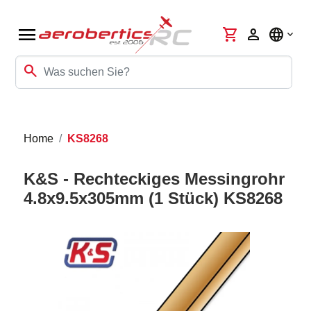
menu
shopping_cart
person
language
search
Home
KS8268
K&S - Rechteckiges Messingrohr
4.8x9.5x305mm (1 Stück) KS8268