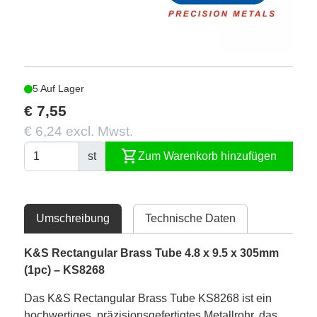
5 Auf Lager
€ 7,55
€ 6,24 excl. Mwst.
shopping_cart
st
Zum Warenkorb hinzufügen
Umschreibung
Technische Daten
K&S Rectangular Brass Tube 4.8 x 9.5 x 305mm
(1pc) – KS8268
Das K&S Rectangular Brass Tube KS8268 ist ein
hochwertiges, präzisionsgefertigtes Metallrohr, das